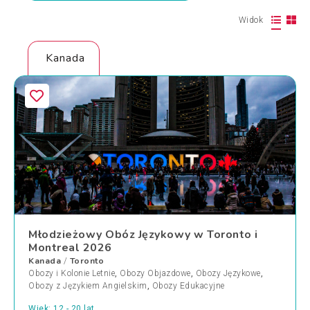
Widok
Kanada
Młodzieżowy Obóz Językowy w Toronto i
Montreal 2026
Kanada
Toronto
/
Obozy i Kolonie Letnie
,
Obozy Objazdowe
,
Obozy Językowe
,
Obozy z Językiem Angielskim
,
Obozy Edukacyjne
Wiek: 12 - 20 lat