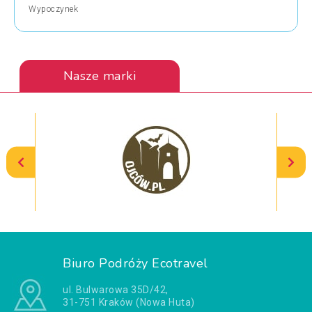
Wypoczynek
Nasze marki
Biuro Podróży Ecotravel
ul. Bulwarowa 35D/42,
31-751 Kraków (Nowa Huta)