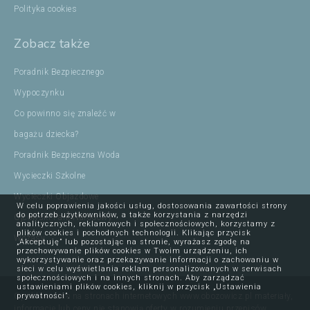
Polityka cookies
Zobacz także
Poradnik Bezpiecznego
Wypoczynku
Co powinno się znaleźć w
bagażu dziecka?
Poradnik Bezpieczna Woda
Wycieczki Szkolne
Wycieczki Objazdowe
W celu poprawienia jakości usług, dostosowania zawartości strony
do potrzeb użytkowników, a także korzystania z narzędzi
Ojcowski Park Narodowy
analitycznych, reklamowych i społecznościowych, korzystamy z
plików cookies i pochodnych technologii. Klikając przycisk
Wczasy
„Akceptuję” lub pozostając na stronie, wyrażasz zgodę na
przechowywanie plików cookies w Twoim urządzeniu, ich
wykorzystywanie oraz przekazywanie informacji o zachowaniu w
sieci w celu wyświetlania reklam personalizowanych w serwisach
społecznościowych i na innych stronach. Aby zarządzać
ustawieniami plików cookies, kliknij w przycisk „Ustawienia
Opublikowane na stronach internetowych www.obozowicz.pl materiały,
prywatności”.
informacje lub ceny nie stanowią oferty w rozumieniu przepisów