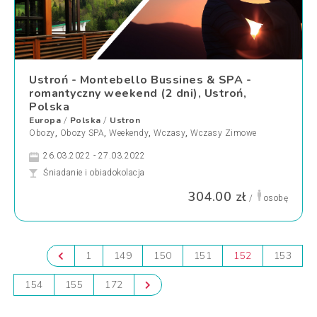
Ustroń - Montebello Bussines & SPA -
romantyczny weekend (2 dni), Ustroń,
Polska
Europa
Polska
Ustron
/
/
Obozy
,
Obozy SPA
,
Weekendy
,
Wczasy
,
Wczasy Zimowe
26.03.2022 - 27.03.2022
Śniadanie i obiadokolacja
304.00 zł
/
osobę
1
149
150
151
152
153
154
155
172