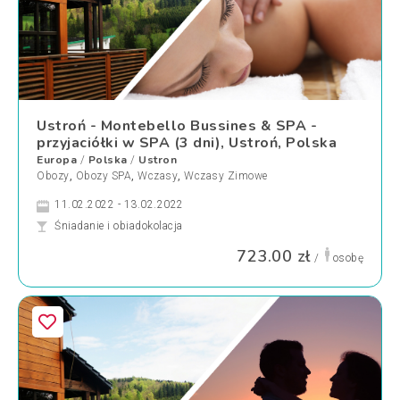
Ustroń - Montebello Bussines & SPA -
przyjaciółki w SPA (3 dni), Ustroń, Polska
Europa
Polska
Ustron
/
/
Obozy
,
Obozy SPA
,
Wczasy
,
Wczasy Zimowe
11.02.2022 - 13.02.2022
Śniadanie i obiadokolacja
723.00 zł
/
osobę