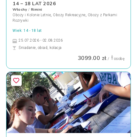
14 – 18 LAT 2026
Włochy
Rimini
/
Obozy i Kolonie Letnie
,
Obozy Rekreacyjne
,
Obozy z Parkami
Rozrywki
Wiek: 14 - 18 lat
25.07.2026 - 02.08.2026
Śniadanie, obiad, kolacja
3099.00 zł
/
osobę