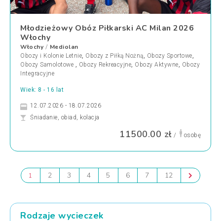
Młodzieżowy Obóz Piłkarski AC Milan 2026
Włochy
Włochy
Mediolan
/
Obozy i Kolonie Letnie
,
Obozy z Piłką Nożną
,
Obozy Sportowe
,
Obozy Samolotowe
,
Obozy Rekreacyjne
,
Obozy Aktywne
,
Obozy
Integracyjne
Wiek: 8 - 16 lat
12.07.2026 - 18.07.2026
Śniadanie, obiad, kolacja
11500.00 zł
/
osobę
2
3
4
5
6
7
12
1
Rodzaje wycieczek