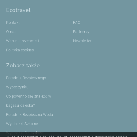
Ecotravel
Kontakt
FAQ
O nas
Partnerzy
Warunki rezerwacji
Newsletter
Polityka cookies
Zobacz także
Poradnik Bezpiecznego
Wypoczynku
Co powinno się znaleźć w
bagażu dziecka?
Poradnik Bezpieczna Woda
Wycieczki Szkolne
Wycieczki Objazdowe