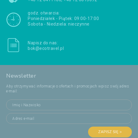
godz. otwarcia:
Poniedziałek - Piątek: 09:00-17:00
Sobota - Niedziela: nieczynne
Napisz do nas:
bok@ecotravel.pl
Newsletter
Aby otrzymywać informacje o ofertach i promocjach wpisz swój adres
e-mail:
ZAPISZ SIĘ >