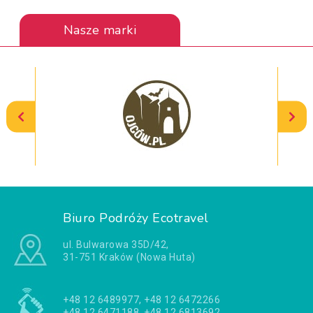
Nasze marki
Biuro Podróży Ecotravel
ul. Bulwarowa 35D/42,
31-751 Kraków (Nowa Huta)
+48 12 6489977, +48 12 6472266
+48 12 6471188, +48 12 6813692