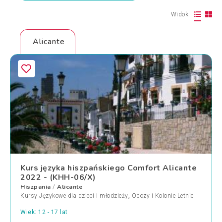
Widok
Alicante
Kurs języka hiszpańskiego Comfort Alicante
2022 - (KHH-06/X)
Hiszpania
Alicante
/
Kursy Językowe dla dzieci i młodzieży
,
Obozy i Kolonie Letnie
Wiek: 12 - 17 lat