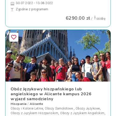
30.07.2022 - 13.08.2022
Zgodnie z programem
6290.00 zł
/
osobę
Obóz Językowy hiszpańskiego lub
angielskiego w Alicante kampus 2026
wyjazd samodzielny
Hiszpania
Alicante
/
Obozy i Kolonie Letnie
,
Obozy Samolotowe
,
Obozy Językowe
,
Obozy z Językiem Hiszpańskim
,
Obozy z Językiem Angielskim
,