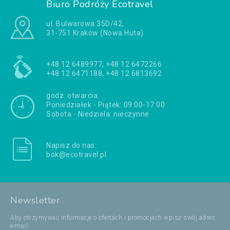
Biuro Podróży Ecotravel
ul. Bulwarowa 35D/42,
31-751 Kraków (Nowa Huta)
+48 12 6489977, +48 12 6472266
+48 12 6471188, +48 12 6813692
godz. otwarcia:
Poniedziałek - Piątek: 09:00-17:00
Sobota - Niedziela: nieczynne
Napisz do nas:
bok@ecotravel.pl
Newsletter
Aby otrzymywać informacje o ofertach i promocjach wpisz swój adres
e-mail: