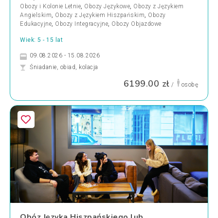
Obozy i Kolonie Letnie
,
Obozy Językowe
,
Obozy z Językiem
Angielskim
,
Obozy z Językiem Hiszpańskim
,
Obozy
Edukacyjne
,
Obozy Integracyjne
,
Obozy Objazdowe
Wiek: 5 - 15 lat
09.08.2026 - 15.08.2026
Śniadanie, obiad, kolacja
6199.00 zł
/
osobę
Obóz Języka Hiszpańskiego lub