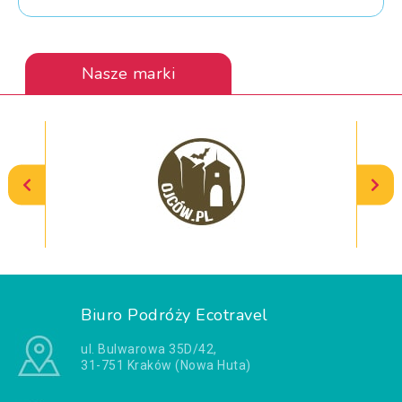
Nasze marki
Biuro Podróży Ecotravel
ul. Bulwarowa 35D/42,
31-751 Kraków (Nowa Huta)