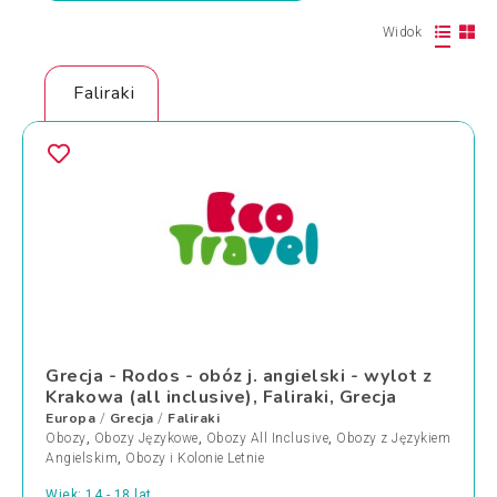
Widok
Faliraki
Grecja - Rodos - obóz j. angielski - wylot z
Krakowa (all inclusive), Faliraki, Grecja
Europa
Grecja
Faliraki
/
/
Obozy
,
Obozy Językowe
,
Obozy All Inclusive
,
Obozy z Językiem
Angielskim
,
Obozy i Kolonie Letnie
Wiek: 14 - 18 lat