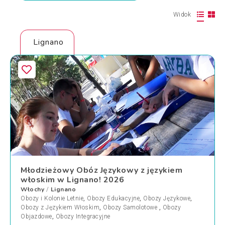
Widok
Lignano
Młodzieżowy Obóz Językowy z językiem
włoskim w Lignano! 2026
Włochy
Lignano
/
Obozy i Kolonie Letnie
,
Obozy Edukacyjne
,
Obozy Językowe
,
Obozy z Językiem Włoskim
,
Obozy Samolotowe
,
Obozy
Objazdowe
,
Obozy Integracyjne