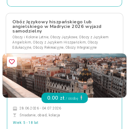
Obóz Językowy hiszpańskiego lub
angielskiego w Madrycie 2026 wyjazd
samodzielny
,
,
Obozy i Kolonie Letnie
Obozy Językowe
Obozy z Językiem
,
,
Angielskim
Obozy z Językiem Hiszpańskim
Obozy
,
,
Edukacyjne
Obozy Rekreacyjne
Obozy Integracyjne
0.00 zł
/ osobę
28.06.2026 - 04.07.2026
Śniadanie, obiad, kolacja
Wiek: 5 - 18 lat