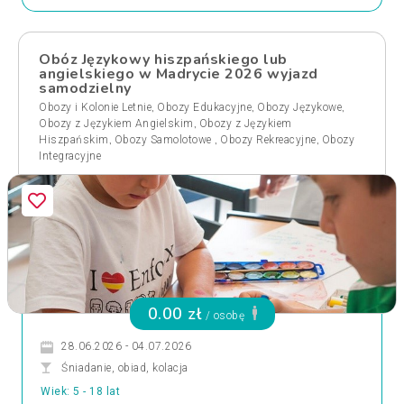
Obóz Językowy hiszpańskiego lub
angielskiego w Madrycie 2026 wyjazd
samodzielny
,
,
,
Obozy i Kolonie Letnie
Obozy Edukacyjne
Obozy Językowe
,
Obozy z Językiem Angielskim
Obozy z Językiem
,
,
,
Hiszpańskim
Obozy Samolotowe
Obozy Rekreacyjne
Obozy
Integracyjne
0.00 zł
/ osobę
28.06.2026 - 04.07.2026
Śniadanie, obiad, kolacja
Wiek: 5 - 18 lat