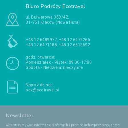
Biuro Podróży Ecotravel
ul. Bulwarowa 35D/42,
31-751 Kraków (Nowa Huta)
+48 12 6489977, +48 12 6472266
+48 12 6471188, +48 12 6813692
godz. otwarcia:
Poniedziałek - Piątek: 09:00-17:00
Sobota - Niedziela: nieczynne
Napisz do nas:
bok@ecotravel.pl
Newsletter
Aby otrzymywać informacje o ofertach i promocjach wpisz swój adres