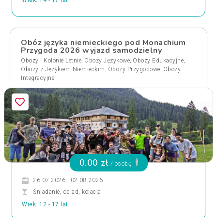
Wiek: 14 - 17 lat
Obóz języka niemieckiego pod Monachium
Przygoda 2026 wyjazd samodzielny
,
,
,
Obozy i Kolonie Letnie
Obozy Językowe
Obozy Edukacyjne
,
,
Obozy z Językiem Niemieckim
Obozy Przygodowe
Obozy
Integracyjne
0.00 zł
/ osobę
26.07.2026 - 02.08.2026
Śniadanie, obiad, kolacja
Wiek: 12 - 17 lat