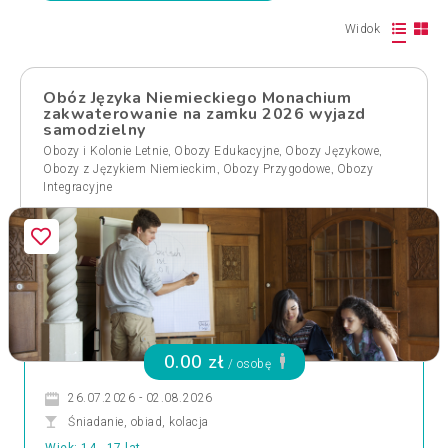
Widok
Obóz Języka Niemieckiego Monachium
zakwaterowanie na zamku 2026 wyjazd
samodzielny
,
,
,
Obozy i Kolonie Letnie
Obozy Edukacyjne
Obozy Językowe
,
,
Obozy z Językiem Niemieckim
Obozy Przygodowe
Obozy
Integracyjne
0.00 zł
/ osobę
26.07.2026 - 02.08.2026
Śniadanie, obiad, kolacja