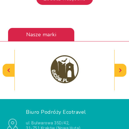
Nasze marki
Biuro Podróży Ecotravel
ul. Bulwarowa 35D/42,
31-751 Kraków (Nowa Huta)