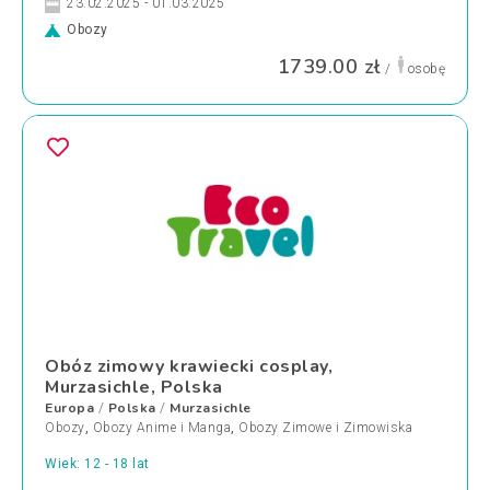
23.02.2025 - 01.03.2025
Obozy
1739.00 zł
/
osobę
Obóz zimowy krawiecki cosplay,
Murzasichle, Polska
Europa
Polska
Murzasichle
/
/
Obozy
,
Obozy Anime i Manga
,
Obozy Zimowe i Zimowiska
Wiek: 12 - 18 lat