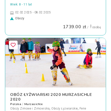
Wiek: 8 - 11 lat
02.02.2025 - 08.02.2025
Obozy
1739.00 zł
/
osobę
OBÓZ ŁYŻWIARSKI 2020 MURZASICHLE
2020
Polska
Murzasichle
/
Obozy Zimowe i Zimowiska
,
Obozy Łyżwiarskie
,
Ferie