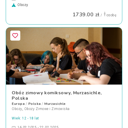
Obozy
1739.00 zł
/
osobę
Obóz zimowy komiksowy, Murzasichle,
Polska
Europa
Polska
Murzasichle
/
/
Obozy
,
Obozy Zimowe i Zimowiska
Wiek: 12 - 18 lat
16.02.2025 - 22.02.2025