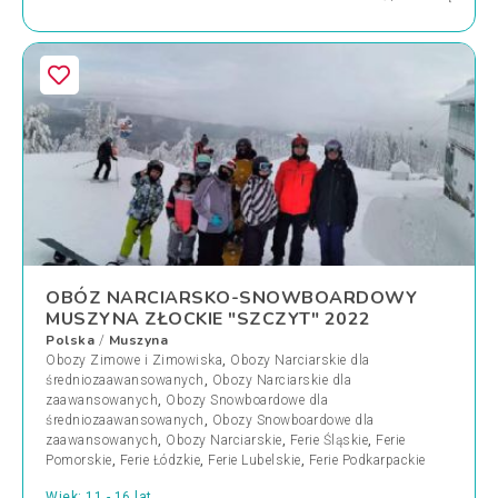
OBÓZ NARCIARSKO-SNOWBOARDOWY
MUSZYNA ZŁOCKIE "SZCZYT" 2022
Polska
Muszyna
/
Obozy Zimowe i Zimowiska
,
Obozy Narciarskie dla
średniozaawansowanych
,
Obozy Narciarskie dla
zaawansowanych
,
Obozy Snowboardowe dla
średniozaawansowanych
,
Obozy Snowboardowe dla
zaawansowanych
,
Obozy Narciarskie
,
Ferie Śląskie
,
Ferie
Pomorskie
,
Ferie Łódzkie
,
Ferie Lubelskie
,
Ferie Podkarpackie
Wiek: 11 - 16 lat