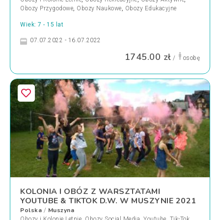
Obozy Przygodowe
,
Obozy Naukowe
,
Obozy Edukacyjne
Wiek: 7 - 15 lat
07.07.2022 - 16.07.2022
1745.00 zł
/
osobę
KOLONIA I OBÓZ Z WARSZTATAMI
YOUTUBE & TIKTOK D.W. W MUSZYNIE 2021
Polska
Muszyna
/
Obozy i Kolonie Letnie
,
Obozy Social Media, Youtube, Tik-Tok
,