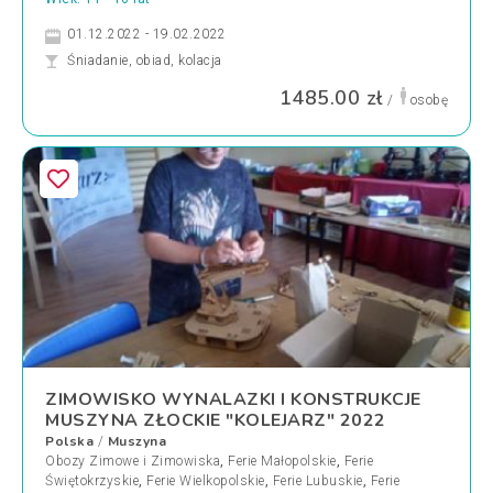
01.12.2022 - 19.02.2022
Śniadanie, obiad, kolacja
1485.00 zł
/
osobę
ZIMOWISKO WYNALAZKI I KONSTRUKCJE
MUSZYNA ZŁOCKIE "KOLEJARZ" 2022
Polska
Muszyna
/
Obozy Zimowe i Zimowiska
,
Ferie Małopolskie
,
Ferie
Świętokrzyskie
,
Ferie Wielkopolskie
,
Ferie Lubuskie
,
Ferie