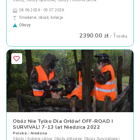
Obozy
,
Obozy Sportowe
,
Obozy i Kolonie Letnie
28.06.2026 - 05.07.2026
Śniadanie, obiad, kolacja
Obozy
2390.00 zł
/
osobę
Obóz Nie Tylko Dla Orłów! OFF-ROAD I
SURVIVAL! 7-13 lat Niedzica 2022
Polska
Niedzica
/
Obozy i Kolonie Letnie
,
Obozy Aktywne
,
Obozy Survivalowe i