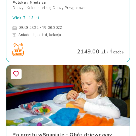
Polska
Niedzica
/
Obozy i Kolonie Letnie
,
Obozy Przygodowe
Wiek: 7 - 13 lat
09.08.2022 - 19.08.2022
Śniadanie, obiad, kolacja
2149.00 zł
/
osobę
Po prostu wSpaniale - Obóz dziewczyny