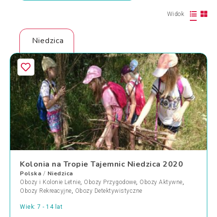
Widok
Niedzica
Kolonia na Tropie Tajemnic Niedzica 2020
Polska
Niedzica
/
Obozy i Kolonie Letnie
,
Obozy Przygodowe
,
Obozy Aktywne
,
Obozy Rekreacyjne
,
Obozy Detektywistyczne
Wiek: 7 - 14 lat