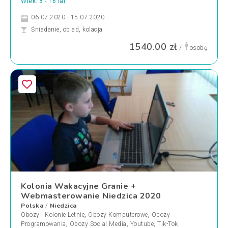
Wiek: 8 - 16 lat
06.07.2020 - 15.07.2020
Śniadanie, obiad, kolacja
1540.00 zł
/
osobę
Kolonia Wakacyjne Granie +
Webmasterowanie Niedzica 2020
Polska
Niedzica
/
Obozy i Kolonie Letnie
,
Obozy Komputerowe
,
Obozy
Programowania
,
Obozy Social Media, Youtube, Tik-Tok