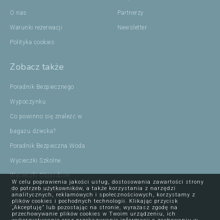
O nas
Partnerzy
Warunki rezerwacji
Newsletter
Polityka cookies
Zobacz także
Poradnik Bezpiecznego
Wypoczynku
Co powinno się znaleźć w
bagażu dziecka?
Poradnik Bezpieczna Woda
Wycieczki Szkolne
Wycieczki Objazdowe
W celu poprawienia jakości usług, dostosowania zawartości strony
do potrzeb użytkowników, a także korzystania z narzędzi
Ojcowski Park Narodowy
analitycznych, reklamowych i społecznościowych, korzystamy z
plików cookies i pochodnych technologii. Klikając przycisk
Wczasy
„Akceptuję” lub pozostając na stronie, wyrażasz zgodę na
przechowywanie plików cookies w Twoim urządzeniu, ich