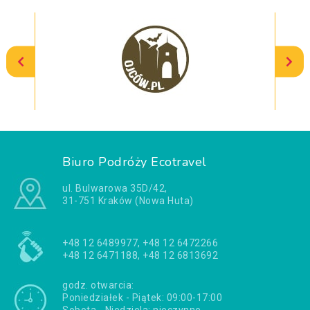
Biuro Podróży Ecotravel
ul. Bulwarowa 35D/42,
31-751 Kraków (Nowa Huta)
+48 12 6489977, +48 12 6472266
+48 12 6471188, +48 12 6813692
godz. otwarcia:
Poniedziałek - Piątek: 09:00-17:00