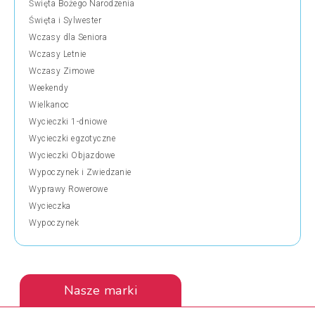
Święta Bożego Narodzenia
Święta i Sylwester
Wczasy dla Seniora
Wczasy Letnie
Wczasy Zimowe
Weekendy
Wielkanoc
Wycieczki 1-dniowe
Wycieczki egzotyczne
Wycieczki Objazdowe
Wypoczynek i Zwiedzanie
Wyprawy Rowerowe
Wycieczka
Wypoczynek
Nasze marki