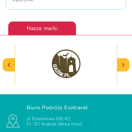
Wypoczynek
Nasze marki
Biuro Podróży Ecotravel
ul. Bulwarowa 35D/42,
31-751 Kraków (Nowa Huta)