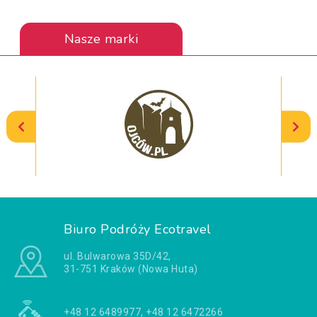
Nasze marki
Biuro Podróży Ecotravel
ul. Bulwarowa 35D/42,
31-751 Kraków (Nowa Huta)
+48 12 6489977, +48 12 6472266