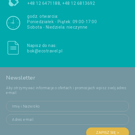
+48 12 6471188, +48 12 6813692
godz. otwarcia:
Poniedziałek - Piątek: 09:00-17:00
Sobota - Niedziela: nieczynne
Napisz do nas:
bok@ecotravel.pl
Newsletter
Aby otrzymywać informacje o ofertach i promocjach wpisz swój adres
e-mail:
ZAPISZ SIĘ >