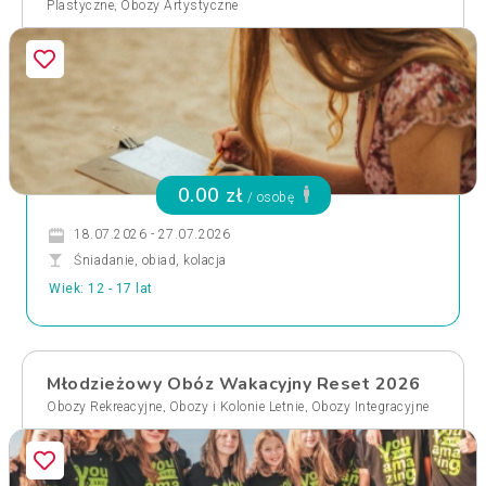
,
Plastyczne
Obozy Artystyczne
0.00 zł
/ osobę
18.07.2026 - 27.07.2026
Śniadanie, obiad, kolacja
Wiek: 12 - 17 lat
Młodzieżowy Obóz Wakacyjny Reset 2026
,
,
Obozy Rekreacyjne
Obozy i Kolonie Letnie
Obozy Integracyjne