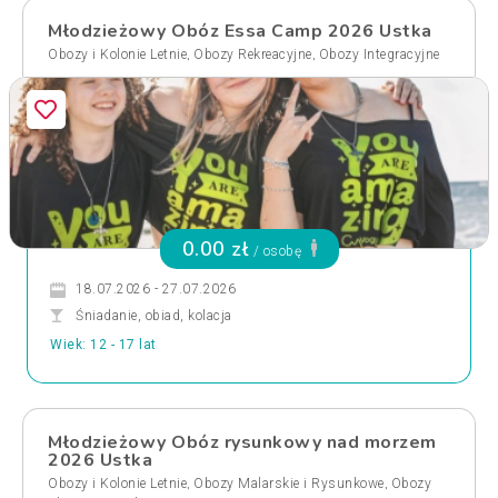
Młodzieżowy Obóz Essa Camp 2026 Ustka
,
,
Obozy i Kolonie Letnie
Obozy Rekreacyjne
Obozy Integracyjne
0.00 zł
/ osobę
18.07.2026 - 27.07.2026
Śniadanie, obiad, kolacja
Wiek: 12 - 17 lat
Młodzieżowy Obóz rysunkowy nad morzem
2026 Ustka
,
,
Obozy i Kolonie Letnie
Obozy Malarskie i Rysunkowe
Obozy