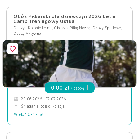
Obóz Piłkarski dla dziewczyn 2026 Letni
Camp Treningowy Ustka
,
,
,
Obozy i Kolonie Letnie
Obozy z Piłką Nożną
Obozy Sportowe
Obozy Aktywne
0.00 zł
/ osobę
28.06.2026 - 07.07.2026
Śniadanie, obiad, kolacja
Wiek: 12 - 17 lat