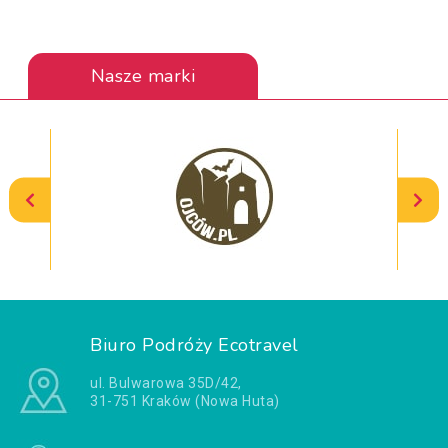
Nasze marki
Biuro Podróży Ecotravel
ul. Bulwarowa 35D/42,
31-751 Kraków (Nowa Huta)