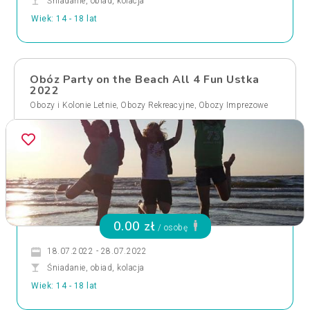
Śniadanie, obiad, kolacja
Wiek: 14 - 18 lat
Obóz Party on the Beach All 4 Fun Ustka
2022
,
,
Obozy i Kolonie Letnie
Obozy Rekreacyjne
Obozy Imprezowe
0.00 zł
/ osobę
18.07.2022 - 28.07.2022
Śniadanie, obiad, kolacja
Wiek: 14 - 18 lat