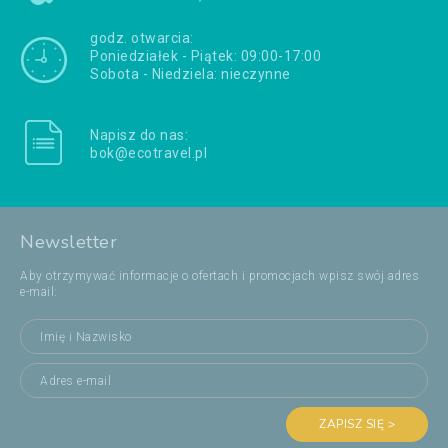
godz. otwarcia:
Poniedziałek - Piątek: 09:00-17:00
Sobota - Niedziela: nieczynne
Napisz do nas:
bok@ecotravel.pl
Newsletter
Aby otrzymywać informacje o ofertach i promocjach wpisz swój adres
e-mail:
ZAPISZ SIĘ >