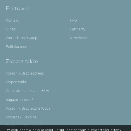
Ecotravel
Kontakt
FAQ
O nas
Partnerzy
Warunki rezerwacji
Newsletter
Polityka cookies
Zobacz także
Poradnik Bezpiecznego
Wypoczynku
Co powinno się znaleźć w
bagażu dziecka?
Poradnik Bezpieczna Woda
Wycieczki Szkolne
Wycieczki Objazdowe
W celu poprawienia jakości usług, dostosowania zawartości strony