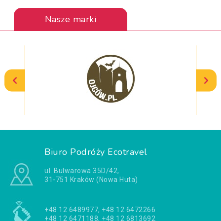
Nasze marki
Biuro Podróży Ecotravel
ul. Bulwarowa 35D/42,
31-751 Kraków (Nowa Huta)
+48 12 6489977, +48 12 6472266
+48 12 6471188, +48 12 6813692