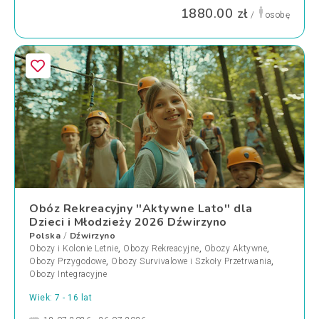
1880.00 zł
/
osobę
Obóz Rekreacyjny ''Aktywne Lato'' dla
Dzieci i Młodzieży 2026 Dźwirzyno
Polska
Dźwirzyno
/
Obozy i Kolonie Letnie
,
Obozy Rekreacyjne
,
Obozy Aktywne
,
Obozy Przygodowe
,
Obozy Survivalowe i Szkoły Przetrwania
,
Obozy Integracyjne
Wiek: 7 - 16 lat