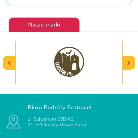
Nasze marki
Biuro Podróży Ecotravel
ul. Bulwarowa 35D/42,
31-751 Kraków (Nowa Huta)