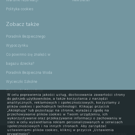
Warunki rezerwacji
Newsletter
Polityka cookies
Zobacz także
Poradnik Bezpiecznego
Wypoczynku
Co powinno się znaleźć w
bagażu dziecka?
Poradnik Bezpieczna Woda
Wycieczki Szkolne
Wycieczki Objazdowe
W celu poprawienia jakości usług, dostosowania zawartości strony
do potrzeb użytkowników, a także korzystania z narzędzi
Ojcowski Park Narodowy
analitycznych, reklamowych i społecznościowych, korzystamy z
plików cookies i pochodnych technologii. Klikając przycisk
Wczasy
„Akceptuję” lub pozostając na stronie, wyrażasz zgodę na
przechowywanie plików cookies w Twoim urządzeniu, ich
wykorzystywanie oraz przekazywanie informacji o zachowaniu w
sieci w celu wyświetlania reklam personalizowanych w serwisach
społecznościowych i na innych stronach. Aby zarządzać
ustawieniami plików cookies, kliknij w przycisk „Ustawienia
Opublikowane na stronach internetowych www.obozowicz.pl materiały,
prywatności”.