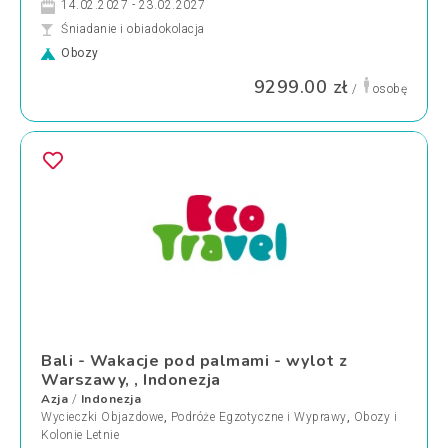
14.02.2027 - 23.02.2027
Śniadanie i obiadokolacja
Obozy
9299.00 zł
/
osobę
Bali - Wakacje pod palmami - wylot z
Warszawy, , Indonezja
Azja
Indonezja
/
Wycieczki Objazdowe
,
Podróże Egzotyczne i Wyprawy
,
Obozy i
Kolonie Letnie