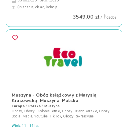
30.06.2026 - 09.07.2026
Śniadanie, obiad, kolacja
3549.00 zł
/
osobę
Muszyna - Obóz książkowy z Marysią
Krasowską, Muszyna, Polska
Europa
Polska
Muszyna
/
/
Obozy
,
Obozy i Kolonie Letnie
,
Obozy Dziennikarskie
,
Obozy
Social Media, Youtube, Tik-Tok
,
Obozy Rekreacyjne
Wiek: 11 - 16 lat