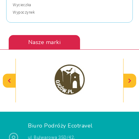
Wycieczka
Wypoczynek
Nasze marki
Biuro Podróży Ecotravel
ul. Bulwarowa 35D/42,