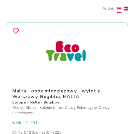
Widok
Malta - oboz młodzieżowy - wylot z
Warszawy, Bugibba, MALTA
Europa
Malta
Bugibba
/
/
Obozy
,
Obozy i Kolonie Letnie
,
Obozy Rekreacyjne
,
Obozy
Samolotowe
Wiek: 13 - 19 lat
15.07.2026 - 22.07.2026