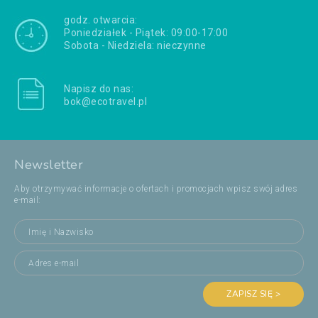
godz. otwarcia:
Poniedziałek - Piątek: 09:00-17:00
Sobota - Niedziela: nieczynne
Napisz do nas:
bok@ecotravel.pl
Newsletter
Aby otrzymywać informacje o ofertach i promocjach wpisz swój adres
e-mail:
ZAPISZ SIĘ >