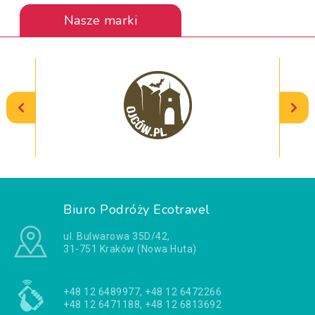
Nasze marki
Biuro Podróży Ecotravel
ul. Bulwarowa 35D/42,
31-751 Kraków (Nowa Huta)
+48 12 6489977, +48 12 6472266
+48 12 6471188, +48 12 6813692