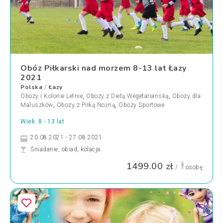
Obóz Piłkarski nad morzem 8-13 lat Łazy
2021
Polska
Łazy
/
Obozy i Kolonie Letnie
,
Obozy z Dietą Wegetariańską
,
Obozy dla
Maluszków
,
Obozy z Piłką Nożną
,
Obozy Sportowe
Wiek: 8 - 13 lat
20.08.2021 - 27.08.2021
Śniadanie, obiad, kolacja
1499.00 zł
/
osobę