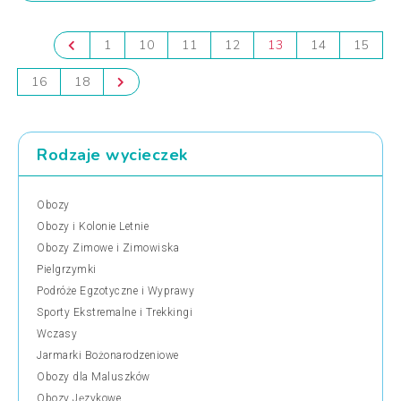
1
10
11
12
13
14
15
16
18
Rodzaje wycieczek
Obozy
Obozy i Kolonie Letnie
Obozy Zimowe i Zimowiska
Pielgrzymki
Podróże Egzotyczne i Wyprawy
Sporty Ekstremalne i Trekkingi
Wczasy
Jarmarki Bożonarodzeniowe
Obozy dla Maluszków
Obozy Językowe