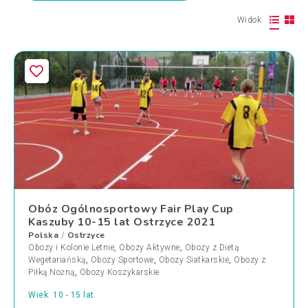
Widok
Obóz Ogólnosportowy Fair Play Cup
Kaszuby 10-15 lat Ostrzyce 2021
Polska
Ostrzyce
/
Obozy i Kolonie Letnie
,
Obozy Aktywne
,
Obozy z Dietą
Wegetariańską
,
Obozy Sportowe
,
Obozy Siatkarskie
,
Obozy z
Piłką Nożną
,
Obozy Koszykarskie
Wiek: 10 - 15 lat