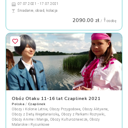
07.07.2021 - 17.07.2021
Śniadanie, obiad, kolacja
2090.00 zł
/
osobę
Obóz Otaku 11-16 lat Czaplinek 2021
Polska
Czaplinek
/
Obozy i Kolonie Letnie
,
Obozy Przygodowe
,
Obozy Aktywne
,
Obozy z Dietą Wegetariańską
,
Obozy z Parkami Rozrywki
,
Obozy Anime i Manga
,
Obozy Kulturoznawcze
,
Obozy
Malarskie i Rysunkowe