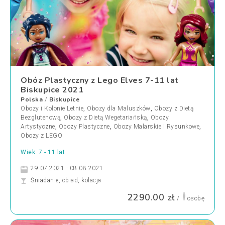
Obóz Plastyczny z Lego Elves 7-11 lat
Biskupice 2021
Polska
Biskupice
/
Obozy i Kolonie Letnie
,
Obozy dla Maluszków
,
Obozy z Dietą
Bezglutenową
,
Obozy z Dietą Wegetariańską
,
Obozy
Artystyczne
,
Obozy Plastyczne
,
Obozy Malarskie i Rysunkowe
,
Obozy z LEGO
Wiek: 7 - 11 lat
29.07.2021 - 08.08.2021
Śniadanie, obiad, kolacja
2290.00 zł
/
osobę