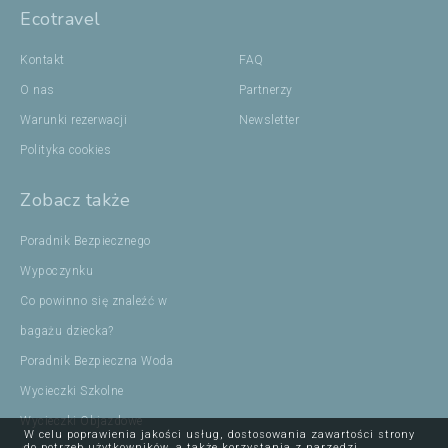
Ecotravel
Kontakt
FAQ
O nas
Partnerzy
Warunki rezerwacji
Newsletter
Polityka cookies
Zobacz także
Poradnik Bezpiecznego
Wypoczynku
Co powinno się znaleźć w
bagażu dziecka?
Poradnik Bezpieczna Woda
Wycieczki Szkolne
Wycieczki Objazdowe
W celu poprawienia jakości usług, dostosowania zawartości strony
do potrzeb użytkowników, a także korzystania z narzędzi