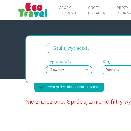
OBOZY
OBOZY
OBOZY
HISZPANIA
BUŁGARIA
CHORWA
Typ podróży
Kraj
wyszukiwanie zaawansowane
Nie znaleziono. Spróbuj zmienić filtry w