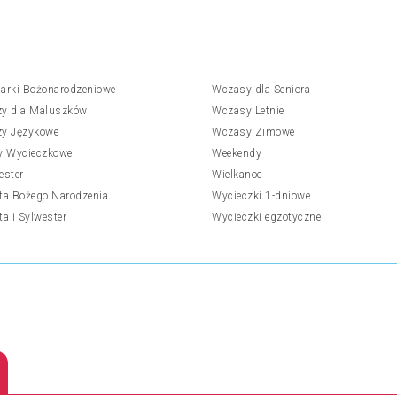
arki Bożonarodzeniowe
Wczasy dla Seniora
y dla Maluszków
Wczasy Letnie
y Językowe
Wczasy Zimowe
y Wycieczkowe
Weekendy
ester
Wielkanoc
ta Bożego Narodzenia
Wycieczki 1-dniowe
ta i Sylwester
Wycieczki egzotyczne