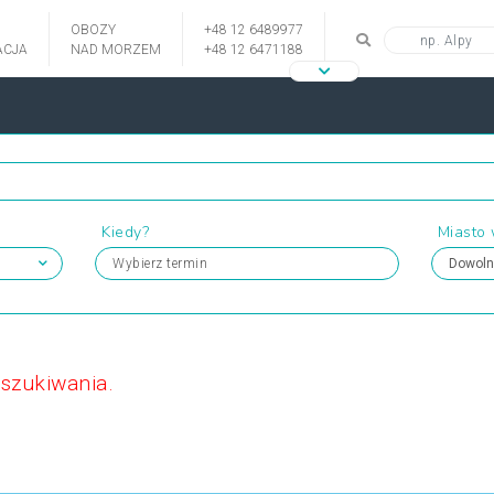
OBOZY
+48 12 6489977
CJA
NAD MORZEM
+48 12 6471188
Kiedy?
Miasto
Wybierz termin
yszukiwania.