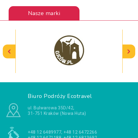
Nasze marki
Biuro Podróży Ecotravel
ul. Bulwarowa 35D/42,
31-751 Kraków (Nowa Huta)
+48 12 6489977, +48 12 6472266
+48 12 6471188, +48 12 6813692