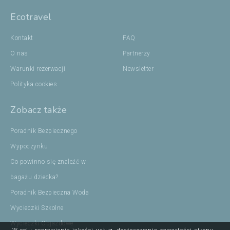
Ecotravel
Kontakt
FAQ
O nas
Partnerzy
Warunki rezerwacji
Newsletter
Polityka cookies
Zobacz także
Poradnik Bezpiecznego
Wypoczynku
Co powinno się znaleźć w
bagażu dziecka?
Poradnik Bezpieczna Woda
Wycieczki Szkolne
Wycieczki Objazdowe