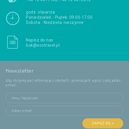
godz. otwarcia:
Poniedziałek - Piątek: 09:00-17:00
Sobota - Niedziela: nieczynne
Napisz do nas:
bok@ecotravel.pl
Newsletter
Aby otrzymywać informacje o ofertach i promocjach wpisz swój adres
e-mail:
ZAPISZ SIĘ >