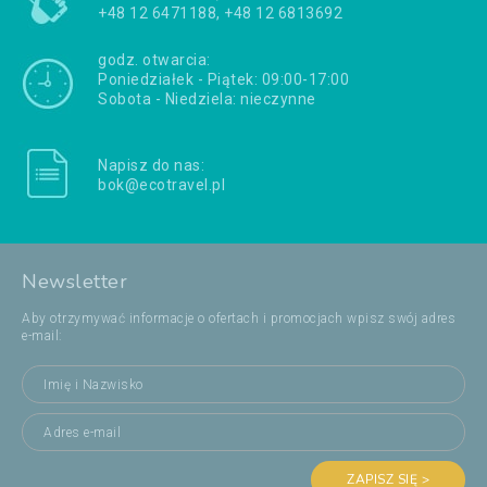
+48 12 6471188, +48 12 6813692
godz. otwarcia:
Poniedziałek - Piątek: 09:00-17:00
Sobota - Niedziela: nieczynne
Napisz do nas:
bok@ecotravel.pl
Newsletter
Aby otrzymywać informacje o ofertach i promocjach wpisz swój adres
e-mail:
ZAPISZ SIĘ >