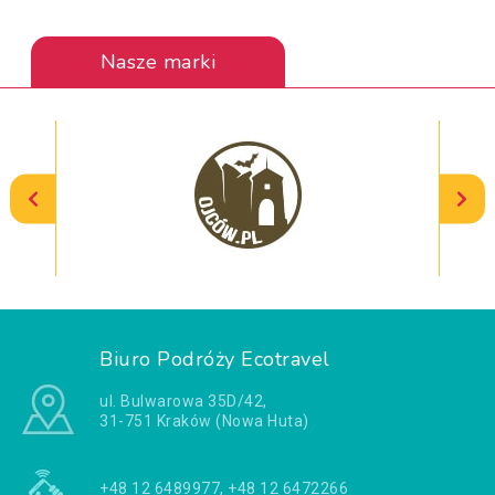
Nasze marki
Biuro Podróży Ecotravel
ul. Bulwarowa 35D/42,
31-751 Kraków (Nowa Huta)
+48 12 6489977, +48 12 6472266