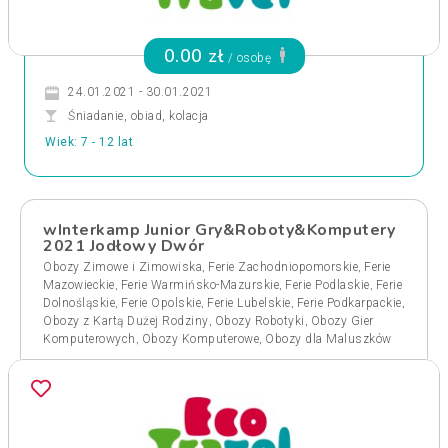
0.00 zł
/ osobę
24.01.2021 - 30.01.2021
Śniadanie, obiad, kolacja
Wiek: 7 - 12 lat
wInterkamp Junior Gry&Roboty&Komputery
2021 Jodłowy Dwór
,
,
Obozy Zimowe i Zimowiska
Ferie Zachodniopomorskie
Ferie
,
,
,
Mazowieckie
Ferie Warmińsko-Mazurskie
Ferie Podlaskie
Ferie
,
,
,
,
Dolnośląskie
Ferie Opolskie
Ferie Lubelskie
Ferie Podkarpackie
,
,
Obozy z Kartą Dużej Rodziny
Obozy Robotyki
Obozy Gier
,
,
Komputerowych
Obozy Komputerowe
Obozy dla Maluszków