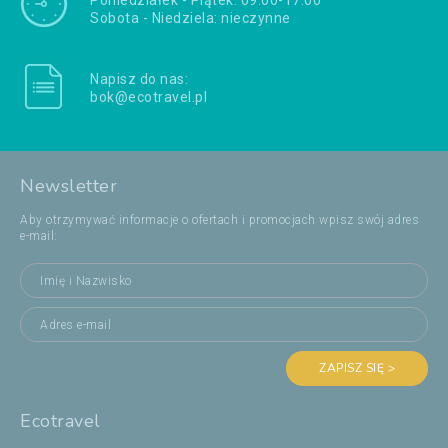
Poniedziałek - Piątek: 09:00-17:00
Sobota - Niedziela: nieczynne
Napisz do nas:
bok@ecotravel.pl
Newsletter
Aby otrzymywać informacje o ofertach i promocjach wpisz swój adres
e-mail:
ZAPISZ SIĘ >
Ecotravel