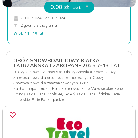
0.00 zł
/ osobę
20.01.2024 - 27.01.2024
Zgodnie z programem
Wiek: 11 - 19 lat
OBÓZ SNOWBOARDOWY BIAŁKA
TATRZAŃSKA I ZAKOPANE 2025 7-13 LAT
,
,
Obozy Zimowe i Zimowiska
Obozy Snowboardowe
Obozy
,
Snowboardowe dla średniozaawansowanych
Obozy
,
Snowboardowe dla zaawansowanych
Ferie
,
,
,
Zachodniopomorskie
Ferie Pomorskie
Ferie Mazowieckie
Ferie
,
,
,
,
Dolnośląskie
Ferie Opolskie
Ferie Śląskie
Ferie Łódzkie
Ferie
,
Lubelskie
Ferie Podkarpackie