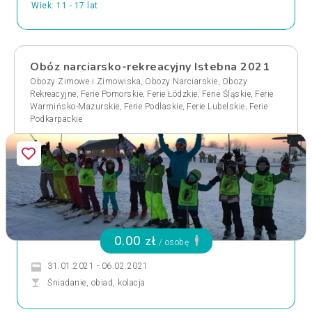
Wiek: 11 - 17 lat
Obóz narciarsko-rekreacyjny Istebna 2021
,
,
Obozy Zimowe i Zimowiska
Obozy Narciarskie
Obozy
,
,
,
,
Rekreacyjne
Ferie Pomorskie
Ferie Łódzkie
Ferie Śląskie
Ferie
,
,
,
Warmińsko-Mazurskie
Ferie Podlaskie
Ferie Lubelskie
Ferie
Podkarpackie
0.00 zł
/ osobę
31.01.2021 - 06.02.2021
Śniadanie, obiad, kolacja