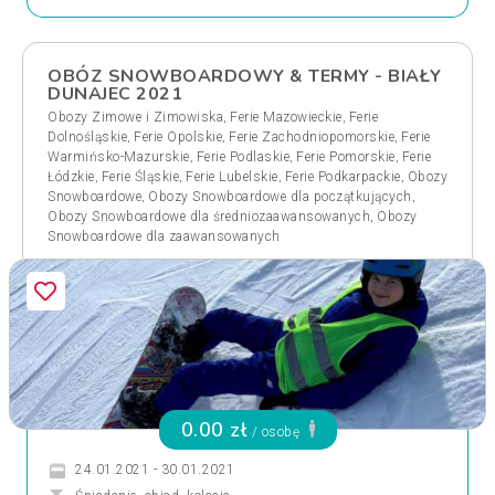
OBÓZ SNOWBOARDOWY & TERMY - BIAŁY
DUNAJEC 2021
,
,
Obozy Zimowe i Zimowiska
Ferie Mazowieckie
Ferie
,
,
,
Dolnośląskie
Ferie Opolskie
Ferie Zachodniopomorskie
Ferie
,
,
,
Warmińsko-Mazurskie
Ferie Podlaskie
Ferie Pomorskie
Ferie
,
,
,
,
Łódzkie
Ferie Śląskie
Ferie Lubelskie
Ferie Podkarpackie
Obozy
,
,
Snowboardowe
Obozy Snowboardowe dla początkujących
,
Obozy Snowboardowe dla średniozaawansowanych
Obozy
Snowboardowe dla zaawansowanych
0.00 zł
/ osobę
24.01.2021 - 30.01.2021