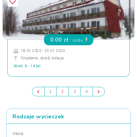
0.00 zł
/ osobę
18.01.2020 - 25.01.2020
Śniadanie, obiad, kolacja
Wiek: 8 - 14 lat
1
2
3
4
Rodzaje wycieczek
Obozy