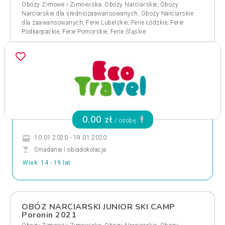
,
,
Obozy Zimowe i Zimowiska
Obozy Narciarskie
Obozy
,
Narciarskie dla średniozaawansowanych
Obozy Narciarskie
,
,
,
dla zaawansowanych
Ferie Lubelskie
Ferie Łódzkie
Ferie
,
,
Podkarpackie
Ferie Pomorskie
Ferie Śląskie
0.00 zł
/ osobę
10.01.2020 - 19.01.2020
Śniadanie i obiadokolacja
Wiek: 14 - 19 lat
OBÓZ NARCIARSKI JUNIOR SKI CAMP
Poronin 2021