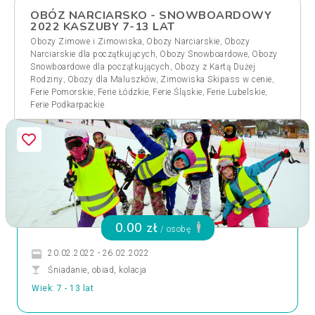
OBÓZ NARCIARSKO - SNOWBOARDOWY
2022 KASZUBY 7-13 LAT
,
,
Obozy Zimowe i Zimowiska
Obozy Narciarskie
Obozy
,
,
Narciarskie dla początkujących
Obozy Snowboardowe
Obozy
,
Snowboardowe dla początkujących
Obozy z Kartą Dużej
,
,
,
Rodziny
Obozy dla Maluszków
Zimowiska Skipass w cenie
,
,
,
,
Ferie Pomorskie
Ferie Łódzkie
Ferie Śląskie
Ferie Lubelskie
Ferie Podkarpackie
0.00 zł
/ osobę
20.02.2022 - 26.02.2022
Śniadanie, obiad, kolacja
Wiek: 7 - 13 lat