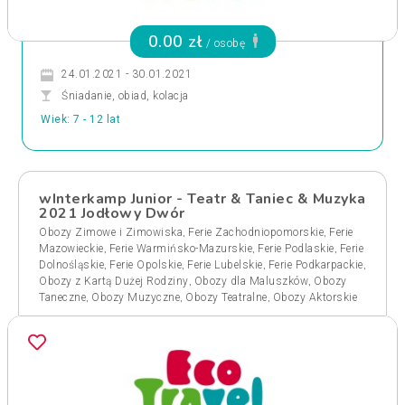
0.00 zł
/ osobę
24.01.2021 - 30.01.2021
Śniadanie, obiad, kolacja
Wiek: 7 - 12 lat
wInterkamp Junior - Teatr & Taniec & Muzyka
2021 Jodłowy Dwór
,
,
Obozy Zimowe i Zimowiska
Ferie Zachodniopomorskie
Ferie
,
,
,
Mazowieckie
Ferie Warmińsko-Mazurskie
Ferie Podlaskie
Ferie
,
,
,
,
Dolnośląskie
Ferie Opolskie
Ferie Lubelskie
Ferie Podkarpackie
,
,
Obozy z Kartą Dużej Rodziny
Obozy dla Maluszków
Obozy
,
,
,
Taneczne
Obozy Muzyczne
Obozy Teatralne
Obozy Aktorskie