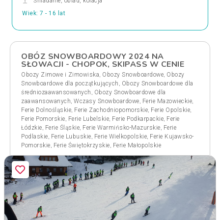
Śniadanie, obiad, kolacja
Wiek: 7 - 16 lat
OBÓZ SNOWBOARDOWY 2024 NA
SŁOWACJI - CHOPOK, SKIPASS W CENIE
,
,
Obozy Zimowe i Zimowiska
Obozy Snowboardowe
Obozy
,
Snowboardowe dla początkujących
Obozy Snowboardowe dla
,
średniozaawansowanych
Obozy Snowboardowe dla
,
,
,
zaawansowanych
Wczasy Snowboardowe
Ferie Mazowieckie
,
,
,
Ferie Dolnośląskie
Ferie Zachodniopomorskie
Ferie Opolskie
,
,
,
Ferie Pomorskie
Ferie Lubelskie
Ferie Podkarpackie
Ferie
,
,
,
Łódzkie
Ferie Śląskie
Ferie Warmińsko-Mazurskie
Ferie
,
,
,
Podlaskie
Ferie Lubuskie
Ferie Wielkopolskie
Ferie Kujawsko-
,
,
Pomorskie
Ferie Świętokrzyskie
Ferie Małopolskie