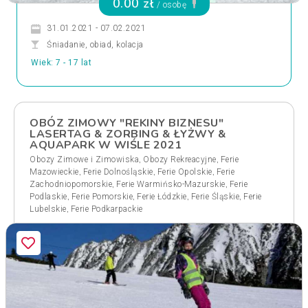
0.00 zł
/ osobę
31.01.2021 - 07.02.2021
Śniadanie, obiad, kolacja
Wiek: 7 - 17 lat
OBÓZ ZIMOWY "REKINY BIZNESU"
LASERTAG & ZORBING & ŁYŻWY &
AQUAPARK W WIŚLE 2021
,
,
Obozy Zimowe i Zimowiska
Obozy Rekreacyjne
Ferie
,
,
,
Mazowieckie
Ferie Dolnośląskie
Ferie Opolskie
Ferie
,
,
Zachodniopomorskie
Ferie Warmińsko-Mazurskie
Ferie
,
,
,
,
Podlaskie
Ferie Pomorskie
Ferie Łódzkie
Ferie Śląskie
Ferie
,
Lubelskie
Ferie Podkarpackie