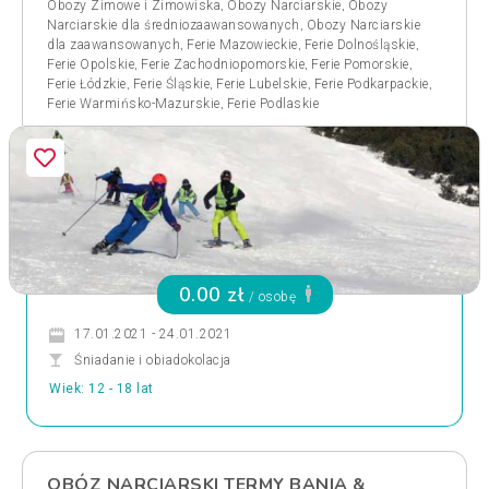
,
,
Obozy Zimowe i Zimowiska
Obozy Narciarskie
Obozy
,
Narciarskie dla średniozaawansowanych
Obozy Narciarskie
,
,
,
dla zaawansowanych
Ferie Mazowieckie
Ferie Dolnośląskie
,
,
,
Ferie Opolskie
Ferie Zachodniopomorskie
Ferie Pomorskie
,
,
,
,
Ferie Łódzkie
Ferie Śląskie
Ferie Lubelskie
Ferie Podkarpackie
,
Ferie Warmińsko-Mazurskie
Ferie Podlaskie
0.00 zł
/ osobę
17.01.2021 - 24.01.2021
Śniadanie i obiadokolacja
Wiek: 12 - 18 lat
OBÓZ NARCIARSKI TERMY BANIA &