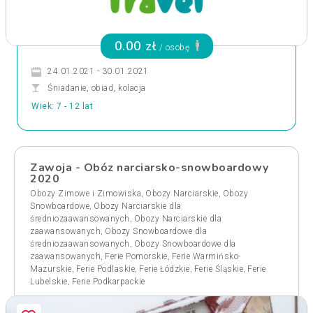
0.00 zł
/ osobę
24.01.2021 - 30.01.2021
Śniadanie, obiad, kolacja
Wiek: 7 - 12 lat
Zawoja - Obóz narciarsko-snowboardowy
2020
,
,
Obozy Zimowe i Zimowiska
Obozy Narciarskie
Obozy
,
Snowboardowe
Obozy Narciarskie dla
,
średniozaawansowanych
Obozy Narciarskie dla
,
zaawansowanych
Obozy Snowboardowe dla
,
średniozaawansowanych
Obozy Snowboardowe dla
,
,
zaawansowanych
Ferie Pomorskie
Ferie Warmińsko-
,
,
,
,
Mazurskie
Ferie Podlaskie
Ferie Łódzkie
Ferie Śląskie
Ferie
,
Lubelskie
Ferie Podkarpackie