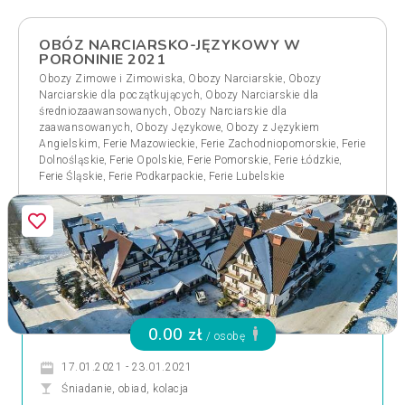
OBÓZ NARCIARSKO-JĘZYKOWY W
PORONINIE 2021
,
,
Obozy Zimowe i Zimowiska
Obozy Narciarskie
Obozy
,
Narciarskie dla początkujących
Obozy Narciarskie dla
,
średniozaawansowanych
Obozy Narciarskie dla
,
,
zaawansowanych
Obozy Językowe
Obozy z Językiem
,
,
,
Angielskim
Ferie Mazowieckie
Ferie Zachodniopomorskie
Ferie
,
,
,
,
Dolnośląskie
Ferie Opolskie
Ferie Pomorskie
Ferie Łódzkie
,
,
Ferie Śląskie
Ferie Podkarpackie
Ferie Lubelskie
0.00 zł
/ osobę
17.01.2021 - 23.01.2021
Śniadanie, obiad, kolacja