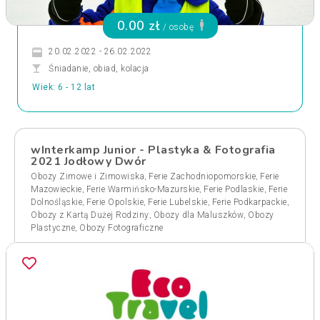
0.00 zł
/ osobę
20.02.2022 - 26.02.2022
Śniadanie, obiad, kolacja
Wiek: 6 - 12 lat
wInterkamp Junior - Plastyka & Fotografia
2021 Jodłowy Dwór
,
,
Obozy Zimowe i Zimowiska
Ferie Zachodniopomorskie
Ferie
,
,
,
Mazowieckie
Ferie Warmińsko-Mazurskie
Ferie Podlaskie
Ferie
,
,
,
,
Dolnośląskie
Ferie Opolskie
Ferie Lubelskie
Ferie Podkarpackie
,
,
Obozy z Kartą Dużej Rodziny
Obozy dla Maluszków
Obozy
,
Plastyczne
Obozy Fotograficzne