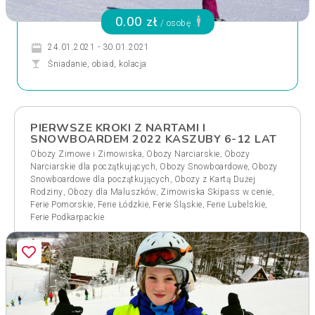
0.00 zł
/ osobę
24.01.2021 - 30.01.2021
Śniadanie, obiad, kolacja
PIERWSZE KROKI Z NARTAMI I
SNOWBOARDEM 2022 KASZUBY 6-12 LAT
,
,
Obozy Zimowe i Zimowiska
Obozy Narciarskie
Obozy
,
,
Narciarskie dla początkujących
Obozy Snowboardowe
Obozy
,
Snowboardowe dla początkujących
Obozy z Kartą Dużej
,
,
,
Rodziny
Obozy dla Maluszków
Zimowiska Skipass w cenie
,
,
,
,
Ferie Pomorskie
Ferie Łódzkie
Ferie Śląskie
Ferie Lubelskie
Ferie Podkarpackie