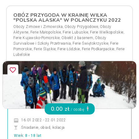
OBÓZ PRZYGODA W KRAINIE WILKA
"POLSKA ALASKA" W POLAŃCZYKU 2022
,
,
Obozy Zimowe i Zimowiska
Obozy Przygodowe
Obozy
,
,
,
,
Aktywne
Ferie Małopolskie
Ferie Lubuskie
Ferie Wielkopolskie
,
,
Ferie Kujawsko-Pomorskie
Obiekt z basenem
Obozy
,
,
Survivalowe i Szkoły Przetrwania
Ferie Świętokrzyskie
Ferie
,
,
,
,
Pomorskie
Ferie Śląskie
Ferie Łódzkie
Ferie Podkarpackie
Ferie
Lubelskie
0.00 zł
/ osobę
16.01.2022 - 22.01.2022
Śniadanie, obiad, kolacja
Wiek: 8 - 18 lat