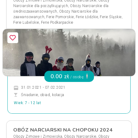
,
,
Obozy Zimowe i Zimowiska
Obozy Narciarskie
Obozy
,
Narciarskie dla początkujących
Obozy Narciarskie dla
,
średniozaawansowanych
Obozy Narciarskie dla
,
,
,
,
zaawansowanych
Ferie Pomorskie
Ferie Łódzkie
Ferie Śląskie
,
Ferie Lubelskie
Ferie Podkarpackie
0.00 zł
/ osobę
31.01.2021 - 07.02.2021
Śniadanie, obiad, kolacja
Wiek: 7 - 12 lat
OBÓZ NARCIARSKI NA CHOPOKU 2024
,
,
Obozy Zimowe i Zimowiska
Obozy Narciarskie
Obozy