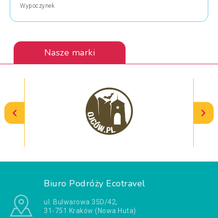
Wypoczynek
Nasze marki
Biuro Podróży Ecotravel
ul. Bulwarowa 35D/42,
31-751 Kraków (Nowa Huta)