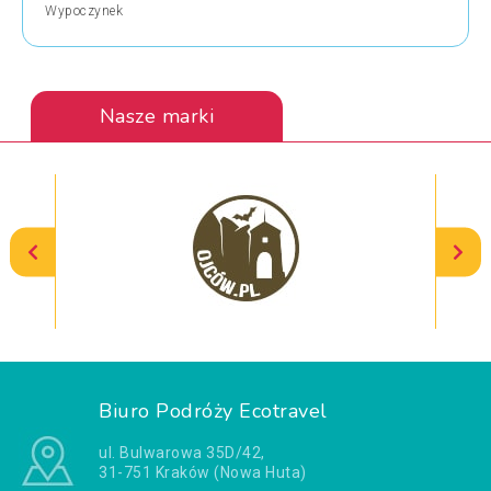
Wypoczynek
Nasze marki
Biuro Podróży Ecotravel
ul. Bulwarowa 35D/42,
31-751 Kraków (Nowa Huta)