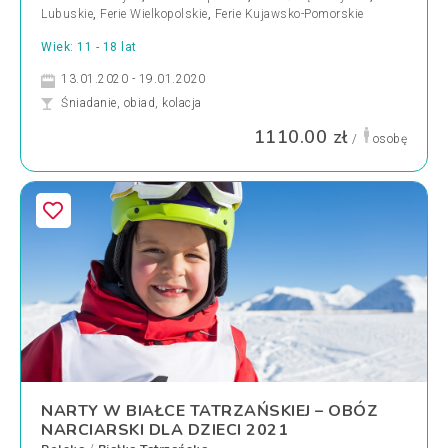
Lubuskie
,
Ferie Wielkopolskie
,
Ferie Kujawsko-Pomorskie
Wiek: 11 - 18 lat
13.01.2020 - 19.01.2020
Śniadanie, obiad, kolacja
1110.00 zł
/
osobę
NARTY W BIAŁCE TATRZAŃSKIEJ – OBÓZ
NARCIARSKI DLA DZIECI 2021