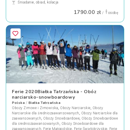
Śniadanie, obiad, kolacja
1790.00 zł
/
osobę
Ferie 2020Białka Tatrzańska - Obóz
narciarsko-snowboardowy
Polska
Białka Tatrzańska
/
Obozy Zimowe i Zimowiska
,
Obozy Narciarskie
,
Obozy
Narciarskie dla średniozaawansowanych
,
Obozy Narciarskie dla
zaawansowanych
,
Obozy Snowboardowe
,
Obozy Snowboardowe
dla średniozaawansowanych
,
Obozy Snowboardowe dla
zaawansowanych
,
Ferie Małopolskie
,
Ferie Świętokrzyskie
,
Ferie