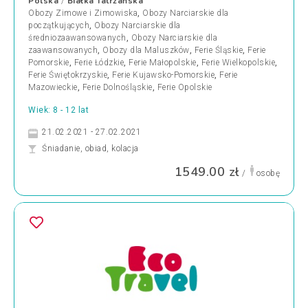
Polska
Białka Tatrzańska
/
Obozy Zimowe i Zimowiska
,
Obozy Narciarskie dla
początkujących
,
Obozy Narciarskie dla
średniozaawansowanych
,
Obozy Narciarskie dla
zaawansowanych
,
Obozy dla Maluszków
,
Ferie Śląskie
,
Ferie
Pomorskie
,
Ferie Łódzkie
,
Ferie Małopolskie
,
Ferie Wielkopolskie
,
Ferie Świętokrzyskie
,
Ferie Kujawsko-Pomorskie
,
Ferie
Mazowieckie
,
Ferie Dolnośląskie
,
Ferie Opolskie
Wiek: 8 - 12 lat
21.02.2021 - 27.02.2021
Śniadanie, obiad, kolacja
1549.00 zł
/
osobę