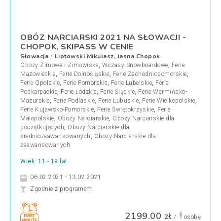
OBÓZ NARCIARSKI 2021 NA SŁOWACJI -
CHOPOK, SKIPASS W CENIE
Słowacja
Liptowski Mikulasz, Jasna Chopok
/
Obozy Zimowe i Zimowiska
,
Wczasy Snowboardowe
,
Ferie
Mazowieckie
,
Ferie Dolnośląskie
,
Ferie Zachodniopomorskie
,
Ferie Opolskie
,
Ferie Pomorskie
,
Ferie Lubelskie
,
Ferie
Podkarpackie
,
Ferie Łódzkie
,
Ferie Śląskie
,
Ferie Warmińsko-
Mazurskie
,
Ferie Podlaskie
,
Ferie Lubuskie
,
Ferie Wielkopolskie
,
Ferie Kujawsko-Pomorskie
,
Ferie Świętokrzyskie
,
Ferie
Małopolskie
,
Obozy Narciarskie
,
Obozy Narciarskie dla
początkujących
,
Obozy Narciarskie dla
średniozaawansowanych
,
Obozy Narciarskie dla
zaawansowanych
Wiek: 11 - 19 lat
06.02.2021 - 13.02.2021
Zgodnie z programem
2199.00 zł
/
osobę