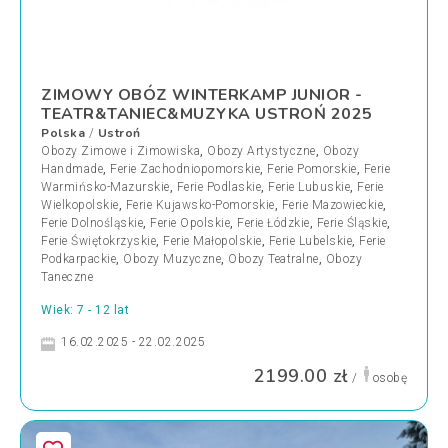
ZIMOWY OBÓZ WINTERKAMP JUNIOR -
TEATR&TANIEC&MUZYKA USTROŃ 2025
Polska
Ustroń
/
Obozy Zimowe i Zimowiska
,
Obozy Artystyczne
,
Obozy
Handmade
,
Ferie Zachodniopomorskie
,
Ferie Pomorskie
,
Ferie
Warmińsko-Mazurskie
,
Ferie Podlaskie
,
Ferie Lubuskie
,
Ferie
Wielkopolskie
,
Ferie Kujawsko-Pomorskie
,
Ferie Mazowieckie
,
Ferie Dolnośląskie
,
Ferie Opolskie
,
Ferie Łódzkie
,
Ferie Śląskie
,
Ferie Świętokrzyskie
,
Ferie Małopolskie
,
Ferie Lubelskie
,
Ferie
Podkarpackie
,
Obozy Muzyczne
,
Obozy Teatralne
,
Obozy
Taneczne
Wiek: 7 - 12 lat
16.02.2025 - 22.02.2025
2199.00 zł
/
osobę