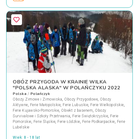
OBÓZ PRZYGODA W KRAINIE WILKA
"POLSKA ALASKA" W POLAŃCZYKU 2022
Polska
Polańczyk
/
Obozy Zimowe i Zimowiska
,
Obozy Przygodowe
,
Obozy
Aktywne
,
Ferie Małopolskie
,
Ferie Lubuskie
,
Ferie Wielkopolskie
,
Ferie Kujawsko-Pomorskie
,
Obiekt z basenem
,
Obozy
Survivalowe i Szkoły Przetrwania
,
Ferie Świętokrzyskie
,
Ferie
Pomorskie
,
Ferie Śląskie
,
Ferie Łódzkie
,
Ferie Podkarpackie
,
Ferie
Lubelskie
Wiek: 8 - 18 lat