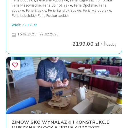
Ferie Lubuskie
,
Ferie Wielkopolskie
,
Ferie Kujawsko-Pomorskie
,
Ferie Mazowieckie
,
Ferie Dolnośląskie
,
Ferie Opolskie
,
Ferie
Łódzkie
,
Ferie Śląskie
,
Ferie Świętokrzyskie
,
Ferie Małopolskie
,
Ferie Lubelskie
,
Ferie Podkarpackie
Wiek: 7 - 12 lat
16.02.2025 - 22.02.2025
2199.00 zł
/
osobę
ZIMOWISKO WYNALAZKI I KONSTRUKCJE
MUSZYNA ZŁOCKIE "KOLEJARZ" 2022