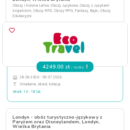
,
,
Obozy i Kolonie Letnie
Obozy Językowe
Obozy z Językiem
,
,
,
Angielskim
Obozy RPG
Obozy RPG, Fantasy, Bajki
Obozy
Edukacyjne
4249.00 zł
/ osobę
28.06.2026 - 09.07.2026
Śniadanie, obiad, kolacja
Wiek: 13 - 18 lat
Londyn - obóz turystyczno-językowy z
Paryżem oraz Disneylandem, Londyn,
Wielka Brytania