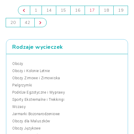
1
14
15
16
17
18
19
20
42
Rodzaje wycieczek
Obozy
Obozy i Kolonie Letnie
Obozy Zimowe i Zimowiska
Pielgrzymki
Podróże Egzotyczne i Wyprawy
Sporty Ekstremalne i Trekkingi
Wczasy
Jarmarki Bożonarodzeniowe
Obozy dla Maluszków
Obozy Językowe