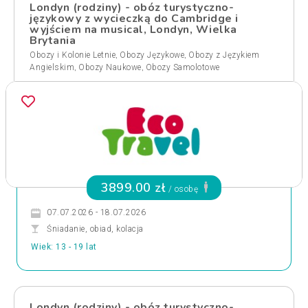
Londyn (rodziny) - obóz turystyczno-
językowy z wycieczką do Cambridge i
wyjściem na musical, Londyn, Wielka
Brytania
,
,
Obozy i Kolonie Letnie
Obozy Językowe
Obozy z Językiem
,
,
Angielskim
Obozy Naukowe
Obozy Samolotowe
3899.00 zł
/ osobę
07.07.2026 - 18.07.2026
Śniadanie, obiad, kolacja
Wiek: 13 - 19 lat
Londyn (rodziny) - obóz turystyczno-