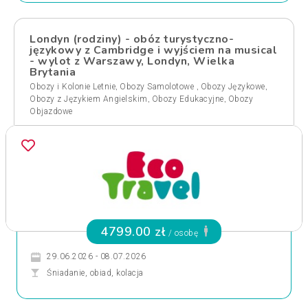
Londyn (rodziny) - obóz turystyczno-
językowy z Cambridge i wyjściem na musical
- wylot z Warszawy, Londyn, Wielka
Brytania
,
,
,
Obozy i Kolonie Letnie
Obozy Samolotowe
Obozy Językowe
,
,
Obozy z Językiem Angielskim
Obozy Edukacyjne
Obozy
Objazdowe
4799.00 zł
/ osobę
29.06.2026 - 08.07.2026
Śniadanie, obiad, kolacja