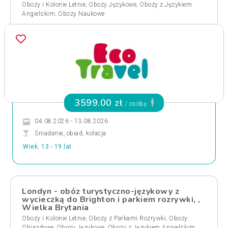
,
,
Obozy i Kolonie Letnie
Obozy Językowe
Obozy z Językiem
,
Angielskim
Obozy Naukowe
3599.00 zł
/ osobę
04.08.2026 - 13.08.2026
Śniadanie, obiad, kolacja
Wiek: 13 - 19 lat
Londyn - obóz turystyczno-językowy z
wycieczką do Brighton i parkiem rozrywki, ,
Wielka Brytania
,
,
Obozy i Kolonie Letnie
Obozy z Parkami Rozrywki
Obozy
,
,
,
Objazdowe
Obozy Językowe
Obozy z Językiem Angielskim