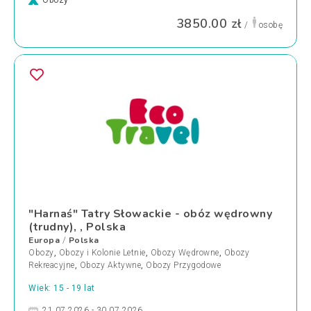
Obozy
3850.00 zł
/
osobę
"Harnaś" Tatry Słowackie - obóz wędrowny
(trudny), , Polska
Europa
Polska
/
Obozy
,
Obozy i Kolonie Letnie
,
Obozy Wędrowne
,
Obozy
Rekreacyjne
,
Obozy Aktywne
,
Obozy Przygodowe
Wiek: 15 - 19 lat
21.07.2026 - 30.07.2026