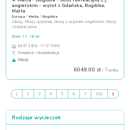
4. Malta - Bugibba - obóz rekreacyjny z j.
angielskim - wylot z Gdańska, Bugibba,
Malta
Europa
Malta
Bugibba
/
/
Obozy
,
Obozy Językowe
,
Obozy z Językiem Angielskim
,
Obozy
i Kolonie Letnie
Wiek: 12 - 18 lat
04.07.2026 - 11.07.2026
Śniadanie i obiadokolacja
Obozy
6049.00 zł
/
osobę
2
3
4
5
6
7
101
1
Rodzaje wycieczek