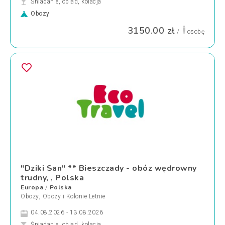
Śniadanie, obiad, kolacja
Obozy
3150.00 zł
/
osobę
"Dziki San" ** Bieszczady - obóz wędrowny
trudny, , Polska
Europa
Polska
/
Obozy
,
Obozy i Kolonie Letnie
04.08.2026 - 13.08.2026
Śniadanie, obiad, kolacja