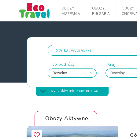
OBOZY
OBOZY
OBOZY
HISZPANIA
BUŁGARIA
CHORWA
Typ podróży
Kraj
wyszukiwanie zaawansowane
Obozy Aktywne
Gó