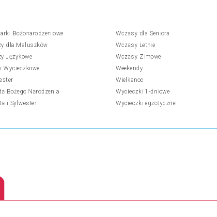
arki Bożonarodzeniowe
Wczasy dla Seniora
y dla Maluszków
Wczasy Letnie
y Językowe
Wczasy Zimowe
y Wycieczkowe
Weekendy
ester
Wielkanoc
ta Bożego Narodzenia
Wycieczki 1-dniowe
ta i Sylwester
Wycieczki egzotyczne