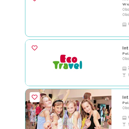
Wic
Oboz
Obo
In
Pol
Oboz
In
Pol
Oboz