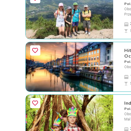
Pol
Oboz
Prz
Hi
Oc
Pol
Obo
In
Pol
Oboz
Mal