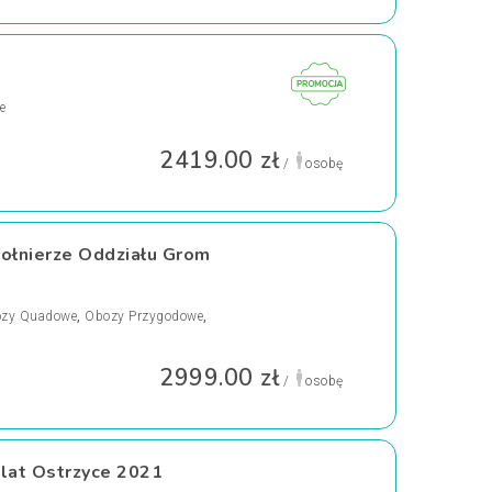
e
2419.00 zł
/
osobę
Żołnierze Oddziału Grom
zy Quadowe
,
Obozy Przygodowe
,
2999.00 zł
/
osobę
 lat Ostrzyce 2021