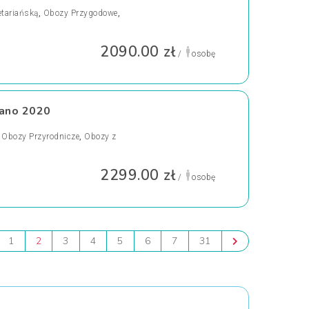
etariańską
,
Obozy Przygodowe
,
2090.00 zł
/
osobę
lano 2020
,
Obozy Przyrodnicze
,
Obozy z
2299.00 zł
/
osobę
1
2
3
4
5
6
7
31