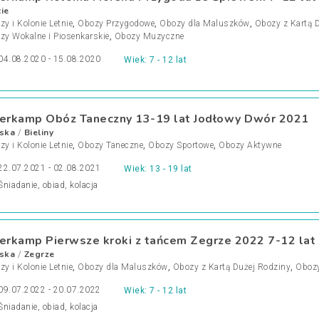
ie
y i Kolonie Letnie
,
Obozy Przygodowe
,
Obozy dla Maluszków
,
Obozy z Kartą 
zy Wokalne i Piosenkarskie
,
Obozy Muzyczne
04.08.2020 - 15.08.2020
Wiek: 7 - 12 lat
terkamp Obóz Taneczny 13-19 lat Jodłowy Dwór 2021
ska
Bieliny
/
y i Kolonie Letnie
,
Obozy Taneczne
,
Obozy Sportowe
,
Obozy Aktywne
22.07.2021 - 02.08.2021
Wiek: 13 - 19 lat
Śniadanie, obiad, kolacja
terkamp Pierwsze kroki z tańcem Zegrze 2022 7-12 lat
ska
Zegrze
/
y i Kolonie Letnie
,
Obozy dla Maluszków
,
Obozy z Kartą Dużej Rodziny
,
Obozy
09.07.2022 - 20.07.2022
Wiek: 7 - 12 lat
Śniadanie, obiad, kolacja