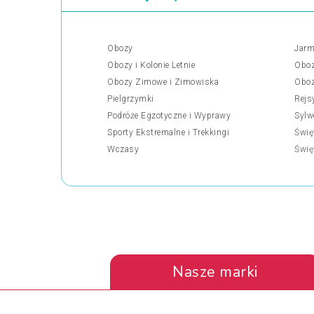
Obozy
Jarm
Obozy i Kolonie Letnie
Oboz
Obozy Zimowe i Zimowiska
Oboz
Pielgrzymki
Rejs
Podróże Egzotyczne i Wyprawy
Sylw
Sporty Ekstremalne i Trekkingi
Świę
Wczasy
Świę
Nasze marki