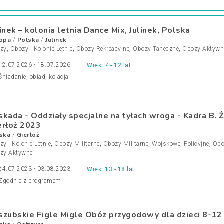
linek – kolonia letnia Dance Mix, Julinek, Polska
opa
Polska
Julinek
/
/
zy
,
Obozy i Kolonie Letnie
,
Obozy Rekreacyjne
,
Obozy Taneczne
,
Obozy Aktywn
12.07.2026 - 18.07.2026
Wiek: 7 - 12 lat
Śniadanie, obiad, kolacja
skada - Oddziały specjalne na tyłach wroga - Kadra B. 
erłoż 2023
ska
Gierłoż
/
y i Kolonie Letnie
,
Obozy Militarne
,
Obozy Militarne, Wojskowe, Policyjne
,
Obo
zy Aktywne
24.07.2023 - 03.08.2023
Wiek: 13 - 18 lat
Zgodnie z programem
szubskie Figle Migle Obóz przygodowy dla dzieci 8-12