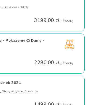
 Survivalowe i Szkoły
3199.00 zł
/
osobę
 - Pokażemy Ci Danię -
2280.00 zł
/
osobę
plinek 2021
a
,
Obozy Aktywne
,
Obozy dla
1499.00 zł