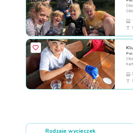
Pol
Oboz
Obo
Kl
Pol
Oboz
Kar
Rodzaje wycieczek