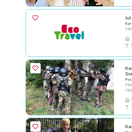
Ju
Eur
Obo
Ka
Gi
Pol
Oboz
Obo
Ka