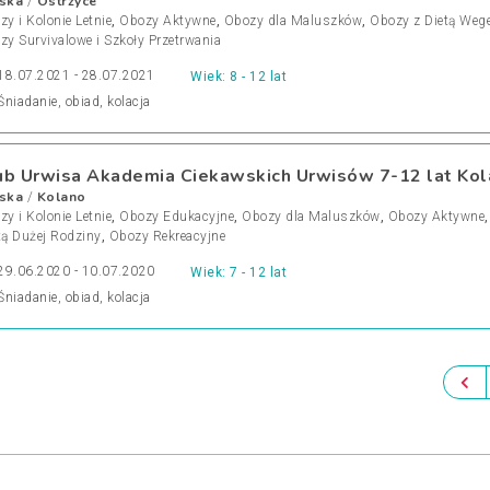
ska
Ostrzyce
/
y i Kolonie Letnie
,
Obozy Aktywne
,
Obozy dla Maluszków
,
Obozy z Dietą Weg
zy Survivalowe i Szkoły Przetrwania
18.07.2021 - 28.07.2021
Wiek: 8 - 12 lat
Śniadanie, obiad, kolacja
ub Urwisa Akademia Ciekawskich Urwisów 7-12 lat Ko
ska
Kolano
/
y i Kolonie Letnie
,
Obozy Edukacyjne
,
Obozy dla Maluszków
,
Obozy Aktywne
tą Dużej Rodziny
,
Obozy Rekreacyjne
29.06.2020 - 10.07.2020
Wiek: 7 - 12 lat
Śniadanie, obiad, kolacja