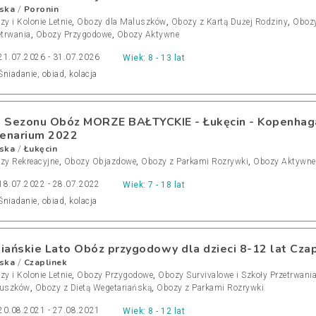
ska
Poronin
/
y i Kolonie Letnie
,
Obozy dla Maluszków
,
Obozy z Kartą Dużej Rodziny
,
Obozy
etrwania
,
Obozy Przygodowe
,
Obozy Aktywne
21.07.2026 - 31.07.2026
Wiek: 8 - 13 lat
Śniadanie, obiad, kolacja
t Sezonu Obóz MORZE BAŁTYCKIE - Łukęcin - Kopenhaga
enarium 2022
ska
Łukęcin
/
zy Rekreacyjne
,
Obozy Objazdowe
,
Obozy z Parkami Rozrywki
,
Obozy Aktywne
18.07.2022 - 28.07.2022
Wiek: 7 - 18 lat
Śniadanie, obiad, kolacja
diańskie Lato Obóz przygodowy dla dzieci 8-12 lat Cza
ska
Czaplinek
/
y i Kolonie Letnie
,
Obozy Przygodowe
,
Obozy Survivalowe i Szkoły Przetrwani
uszków
,
Obozy z Dietą Wegetariańską
,
Obozy z Parkami Rozrywki
20.08.2021 - 27.08.2021
Wiek: 8 - 12 lat