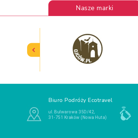
Nasze marki
Biuro Podróży Ecotravel
ul. Bulwarowa 35D/42,
31-751 Kraków (Nowa Huta)