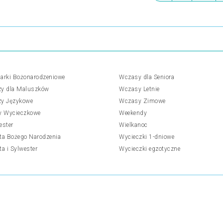
arki Bożonarodzeniowe
Wczasy dla Seniora
y dla Maluszków
Wczasy Letnie
y Językowe
Wczasy Zimowe
y Wycieczkowe
Weekendy
ester
Wielkanoc
ta Bożego Narodzenia
Wycieczki 1-dniowe
ta i Sylwester
Wycieczki egzotyczne