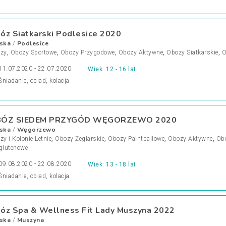
óz Siatkarski Podlesice 2020
ska
Podlesice
/
zy
,
Obozy Sportowe
,
Obozy Przygodowe
,
Obozy Aktywne
,
Obozy Siatkarskie
,
O
11.07.2020 - 22.07.2020
Wiek: 12 - 16 lat
Śniadanie, obiad, kolacja
ÓZ SIEDEM PRZYGÓD WĘGORZEWO 2020
ska
Węgorzewo
/
y i Kolonie Letnie
,
Obozy Żeglarskie
,
Obozy Paintballowe
,
Obozy Aktywne
,
Obo
glutenowe
09.08.2020 - 22.08.2020
Wiek: 13 - 18 lat
Śniadanie, obiad, kolacja
óz Spa & Wellness Fit Lady Muszyna 2022
ska
Muszyna
/