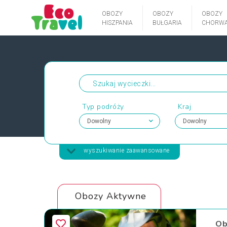
OBOZY
OBOZY
OBOZY
HISZPANIA
BUŁGARIA
CHORWA
Typ podróży
Kraj
wyszukiwanie zaawansowane
Obozy Aktywne
Ob