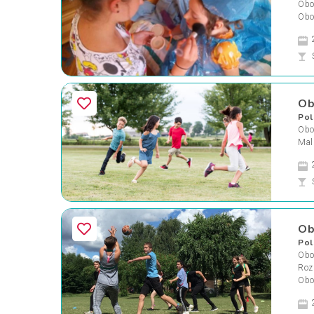
Oboz
Obo
Ob
Pol
Oboz
Mal
Ob
Pol
Oboz
Roz
Obo