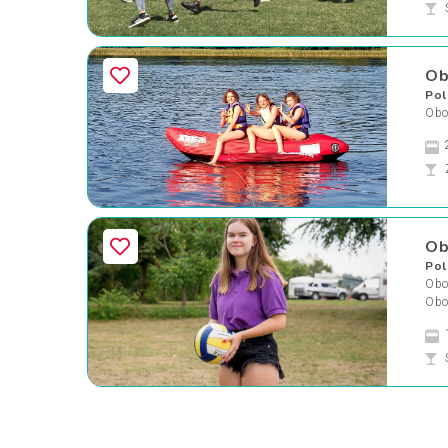
Ob
Pol
Oboz
Ob
Pol
Oboz
Obo