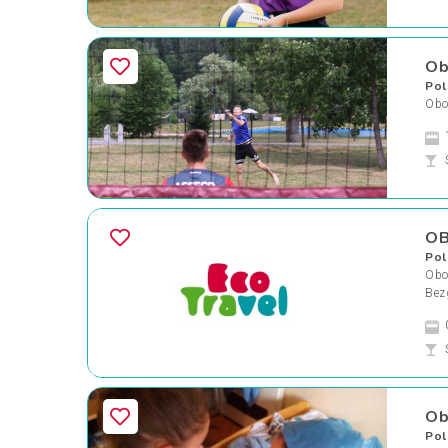
Ob
Pol
Obo
OB
Pol
Oboz
Bez
Ob
Pol