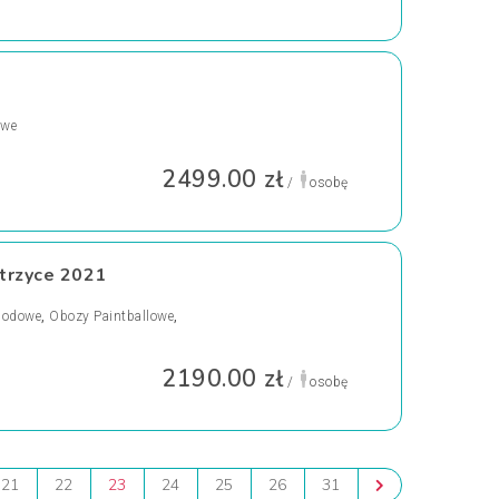
owe
2499.00 zł
/
osobę
trzyce 2021
godowe
,
Obozy Paintballowe
,
2190.00 zł
/
osobę
21
22
23
24
25
26
31