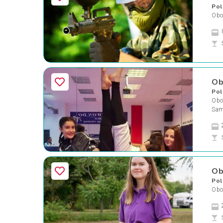
Pol
Oboz
Ob
Pol
Oboz
Sam
Ob
Pol
Oboz