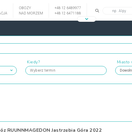
OBOZY
+48 12 6489977
CJA
NAD MORZEM
+48 12 6471188
Kiedy?
Miasto
Wybierz termin
óz RUUNNMAGEDON Jastrzębia Góra 2022