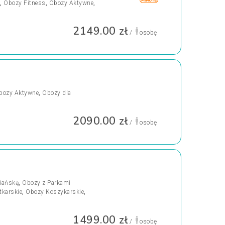
,
Obozy Fitness
,
Obozy Aktywne
,
2149.00 zł
/
osobę
bozy Aktywne
,
Obozy dla
2090.00 zł
/
osobę
riańską
,
Obozy z Parkami
tkarskie
,
Obozy Koszykarskie
,
1499.00 zł
/
osobę