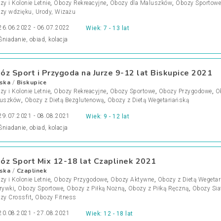
y i Kolonie Letnie
,
Obozy Rekreacyjne
,
Obozy dla Maluszków
,
Obozy Sportowe
zy wdzięku, Urody, Wizażu
26.06.2022 - 06.07.2022
Wiek: 7 - 13 lat
Śniadanie, obiad, kolacja
óz Sport i Przygoda na Jurze 9-12 lat Biskupice 2021
ska
Biskupice
/
y i Kolonie Letnie
,
Obozy Rekreacyjne
,
Obozy Sportowe
,
Obozy Przygodowe
,
O
uszków
,
Obozy z Dietą Bezglutenową
,
Obozy z Dietą Wegetariańską
29.07.2021 - 08.08.2021
Wiek: 9 - 12 lat
Śniadanie, obiad, kolacja
óz Sport Mix 12-18 lat Czaplinek 2021
ska
Czaplinek
/
y i Kolonie Letnie
,
Obozy Przygodowe
,
Obozy Aktywne
,
Obozy z Dietą Wegeta
rywki
,
Obozy Sportowe
,
Obozy z Piłką Nożną
,
Obozy z Piłką Ręczną
,
Obozy Sia
zy Crossfit
,
Obozy Fitness
20.08.2021 - 27.08.2021
Wiek: 12 - 18 lat