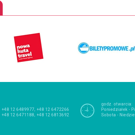
godz. otwarcia:
+48 12 6489977, +48 12 6472266
Poniedziałek - P
+48 12 6471188, +48 12 6813692
Sobota - Niedzie