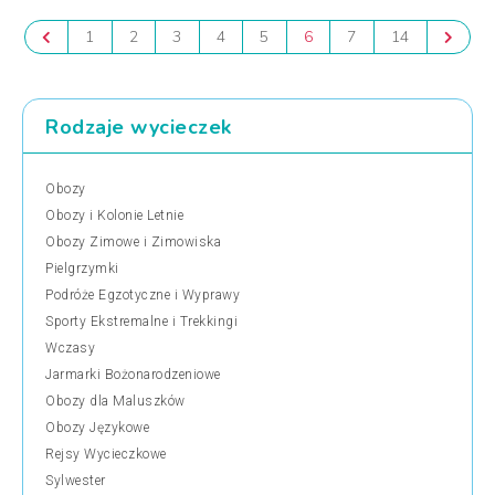
1
2
3
4
5
6
7
14
Rodzaje wycieczek
Obozy
Obozy i Kolonie Letnie
Obozy Zimowe i Zimowiska
Pielgrzymki
Podróże Egzotyczne i Wyprawy
Sporty Ekstremalne i Trekkingi
Wczasy
Jarmarki Bożonarodzeniowe
Obozy dla Maluszków
Obozy Językowe
Rejsy Wycieczkowe
Sylwester