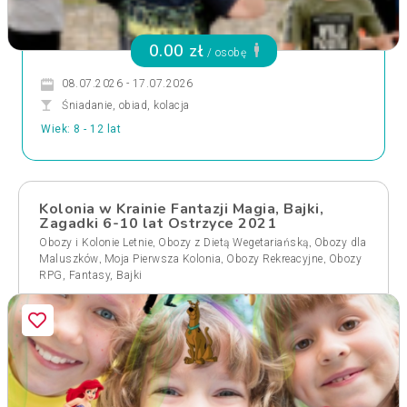
0.00 zł
/ osobę
08.07.2026 - 17.07.2026
Śniadanie, obiad, kolacja
Wiek: 8 - 12 lat
Kolonia w Krainie Fantazji Magia, Bajki,
Zagadki 6-10 lat Ostrzyce 2021
,
,
Obozy i Kolonie Letnie
Obozy z Dietą Wegetariańską
Obozy dla
,
,
,
Maluszków
Moja Pierwsza Kolonia
Obozy Rekreacyjne
Obozy
RPG, Fantasy, Bajki