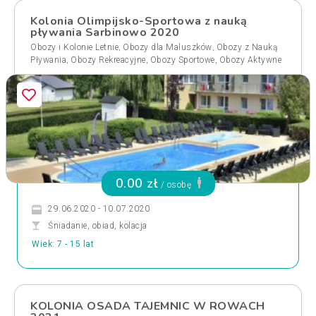
Kolonia Olimpijsko-Sportowa z nauką
pływania Sarbinowo 2020
,
,
Obozy i Kolonie Letnie
Obozy dla Maluszków
Obozy z Nauką
,
,
,
Pływania
Obozy Rekreacyjne
Obozy Sportowe
Obozy Aktywne
0.00 zł
/ osobę
29.06.2020 - 10.07.2020
Śniadanie, obiad, kolacja
Wiek: 7 - 15 lat
KOLONIA OSADA TAJEMNIC W ROWACH