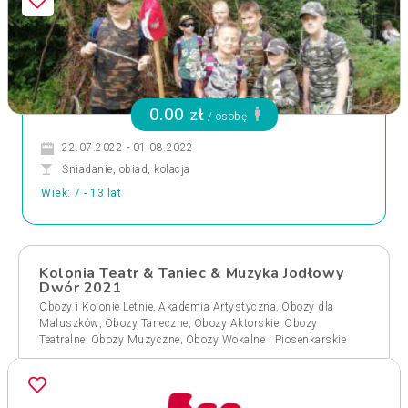
0.00 zł
/ osobę
22.07.2022 - 01.08.2022
Śniadanie, obiad, kolacja
Wiek: 7 - 13 lat
Kolonia Teatr & Taniec & Muzyka Jodłowy
Dwór 2021
,
,
Obozy i Kolonie Letnie
Akademia Artystyczna
Obozy dla
,
,
,
Maluszków
Obozy Taneczne
Obozy Aktorskie
Obozy
,
,
Teatralne
Obozy Muzyczne
Obozy Wokalne i Piosenkarskie