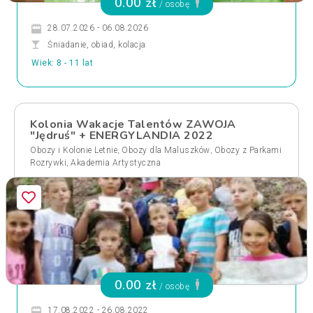
0.00 zł
/ osobę
28.07.2026 - 06.08.2026
Śniadanie, obiad, kolacja
Wiek: 8 - 11 lat
Kolonia Wakacje Talentów ZAWOJA
"Jędruś" + ENERGYLANDIA 2022
,
,
Obozy i Kolonie Letnie
Obozy dla Maluszków
Obozy z Parkami
,
Rozrywki
Akademia Artystyczna
0.00 zł
/ osobę
17.08.2022 - 26.08.2022