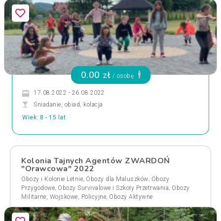
0.00 zł
/ osobę
17.08.2022 - 26.08.2022
Śniadanie, obiad, kolacja
Wiek: 8 - 15 lat
Kolonia Tajnych Agentów ZWARDOŃ
"Orawcowa" 2022
,
,
Obozy i Kolonie Letnie
Obozy dla Maluszków
Obozy
,
,
Przygodowe
Obozy Survivalowe i Szkoły Przetrwania
Obozy
,
Militarne, Wojskowe, Policyjne
Obozy Aktywne