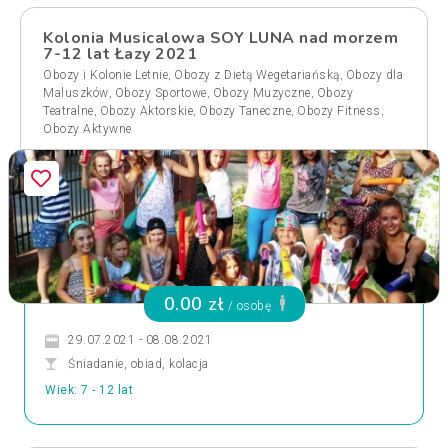
Kolonia Musicalowa SOY LUNA nad morzem
7-12 lat Łazy 2021
,
,
Obozy i Kolonie Letnie
Obozy z Dietą Wegetariańską
Obozy dla
,
,
,
Maluszków
Obozy Sportowe
Obozy Muzyczne
Obozy
,
,
,
,
Teatralne
Obozy Aktorskie
Obozy Taneczne
Obozy Fitness
Obozy Aktywne
0.00 zł
/ osobę
29.07.2021 - 08.08.2021
Śniadanie, obiad, kolacja
Wiek: 7 - 12 lat