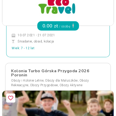
0.00 zł
/ osobę
10.07.2021 - 21.07.2021
Śniadanie, obiad, kolacja
Wiek: 7 - 12 lat
Kolonia Turbo Górska Przygoda 2026
Poronin
,
,
Obozy i Kolonie Letnie
Obozy dla Maluszków
Obozy
,
,
Rekreacyjne
Obozy Przygodowe
Obozy Aktywne