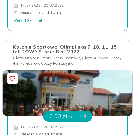
14.07.2022 - 23.07.2022
Śniadanie, obiad, kolacja
Wiek: 10 - 14 lat
Kolonia Sportowo-Olimpijska 7-10, 11-15
lat ROWY "Lazur Bis" 2022
,
,
,
Obozy i Kolonie Letnie
Obozy Sportowe
Obozy Aktywne
Obozy
,
dla Maluszków
Obozy Rekreacyjne
0.00 zł
/ osobę
16.07.2022 - 26.07.2022
Śniadanie, obiad, kolacja