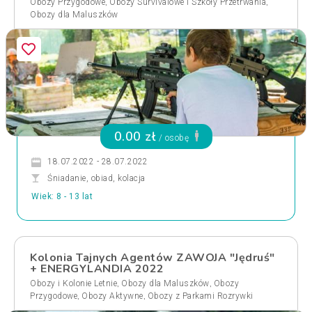
,
,
Obozy Przygodowe
Obozy Survivalowe i Szkoły Przetrwania
Obozy dla Maluszków
0.00 zł
/ osobę
18.07.2022 - 28.07.2022
Śniadanie, obiad, kolacja
Wiek: 8 - 13 lat
Kolonia Tajnych Agentów ZAWOJA "Jędruś"
+ ENERGYLANDIA 2022
,
,
Obozy i Kolonie Letnie
Obozy dla Maluszków
Obozy
,
,
Przygodowe
Obozy Aktywne
Obozy z Parkami Rozrywki