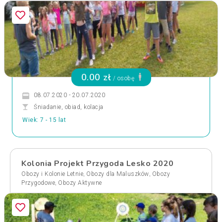
0.00 zł
/ osobę
08.07.2020 - 20.07.2020
Śniadanie, obiad, kolacja
Wiek: 7 - 15 lat
Kolonia Projekt Przygoda Lesko 2020
,
,
Obozy i Kolonie Letnie
Obozy dla Maluszków
Obozy
,
Przygodowe
Obozy Aktywne