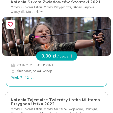
Kolonia Szkoła Zwiadowców Szostaki 2021
,
,
,
Obozy i Kolonie Letnie
Obozy Przygodowe
Obozy Larpowe
Obozy dla Maluszków
0.00 zł
/ osobę
29.07.2021 - 08.08.2021
Śniadanie, obiad, kolacja
Wiek: 7 - 12 lat
Kolonia Tajemnice Twierdzy Ustka Militarna
Przygoda Ustka 2022
,
,
Obozy i Kolonie Letnie
Obozy Militarne, Wojskowe, Policyjne