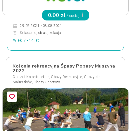
0.00 zł
/ osobę
29.07.2021 - 08.08.2021
Śniadanie, obiad, kolacja
Wiek: 7 - 14 lat
Kolonia rekreacyjna Śpasy Popasy Muszyna
2022
,
,
Obozy i Kolonie Letnie
Obozy Rekreacyjne
Obozy dla
,
Maluszków
Obozy Sportowe