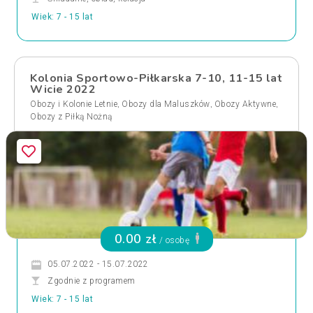
Wiek: 7 - 15 lat
Kolonia Sportowo-Piłkarska 7-10, 11-15 lat
Wicie 2022
,
,
,
Obozy i Kolonie Letnie
Obozy dla Maluszków
Obozy Aktywne
Obozy z Piłką Nożną
0.00 zł
/ osobę
05.07.2022 - 15.07.2022
Zgodnie z programem
Wiek: 7 - 15 lat