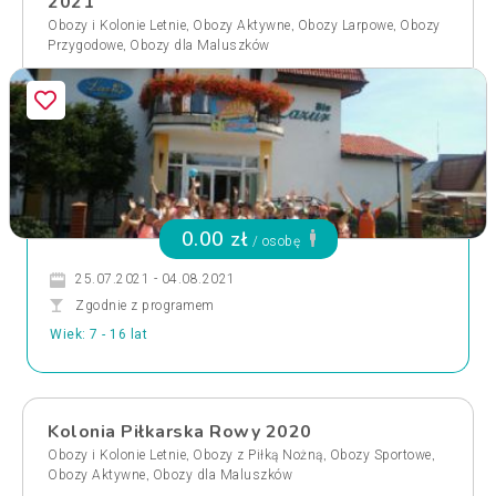
2021
,
,
,
Obozy i Kolonie Letnie
Obozy Aktywne
Obozy Larpowe
Obozy
,
Przygodowe
Obozy dla Maluszków
0.00 zł
/ osobę
25.07.2021 - 04.08.2021
Zgodnie z programem
Wiek: 7 - 16 lat
Kolonia Piłkarska Rowy 2020
,
,
,
Obozy i Kolonie Letnie
Obozy z Piłką Nożną
Obozy Sportowe
,
Obozy Aktywne
Obozy dla Maluszków