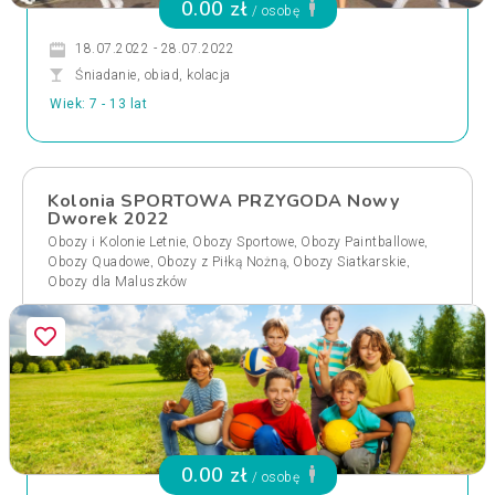
0.00 zł
/ osobę
18.07.2022 - 28.07.2022
Śniadanie, obiad, kolacja
Wiek: 7 - 13 lat
Kolonia SPORTOWA PRZYGODA Nowy
Dworek 2022
,
,
,
Obozy i Kolonie Letnie
Obozy Sportowe
Obozy Paintballowe
,
,
,
Obozy Quadowe
Obozy z Piłką Nożną
Obozy Siatkarskie
Obozy dla Maluszków
0.00 zł
/ osobę