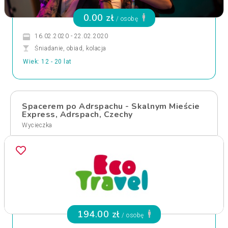
0.00 zł
/ osobę
16.02.2020 - 22.02.2020
Śniadanie, obiad, kolacja
Wiek: 12 - 20 lat
Spacerem po Adrspachu - Skalnym Mieście
Express, Adrspach, Czechy
Wycieczka
194.00 zł
/ osobę