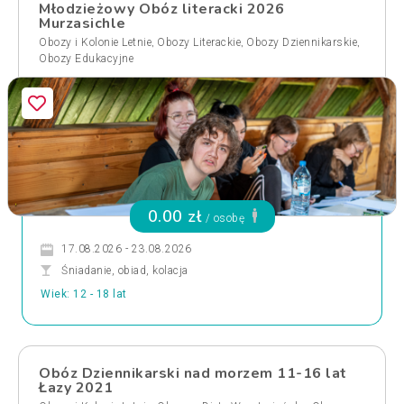
Młodzieżowy Obóz literacki 2026
Murzasichle
,
,
,
Obozy i Kolonie Letnie
Obozy Literackie
Obozy Dziennikarskie
Obozy Edukacyjne
0.00 zł
/ osobę
17.08.2026 - 23.08.2026
Śniadanie, obiad, kolacja
Wiek: 12 - 18 lat
Obóz Dziennikarski nad morzem 11-16 lat
Łazy 2021