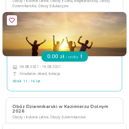
,
,
Obozy i Kolonie Letnie
Obozy z Dietą Wegetariańską
Obozy
,
Dziennikarskie
Obozy Edukacyjne
0.00 zł
/ osobę
09.08.2021 - 19.08.2021
Śniadanie, obiad, kolacja
Wiek: 11 - 16 lat
Obóz Dziennikarski w Kazimierzu Dolnym
2026
,
Obozy i Kolonie Letnie
Obozy Dziennikarskie