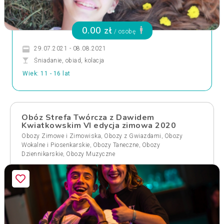
0.00 zł
/ osobę
29.07.2021 - 08.08.2021
Śniadanie, obiad, kolacja
Wiek: 11 - 16 lat
Obóz Strefa Twórcza z Dawidem
Kwiatkowskim VI edycja zimowa 2020
,
,
Obozy Zimowe i Zimowiska
Obozy z Gwiazdami
Obozy
,
,
Wokalne i Piosenkarskie
Obozy Taneczne
Obozy
,
Dziennikarskie
Obozy Muzyczne