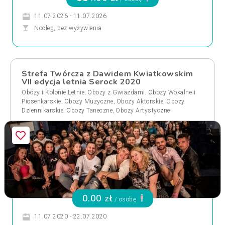
11.07.2026 - 11.07.2026
Nocleg, bez wyżywienia
Strefa Twórcza z Dawidem Kwiatkowskim
VII edycja letnia Serock 2020
,
,
Obozy i Kolonie Letnie
Obozy z Gwiazdami
Obozy Wokalne i
,
,
,
Piosenkarskie
Obozy Muzyczne
Obozy Aktorskie
Obozy
,
,
Dziennikarskie
Obozy Taneczne
Obozy Artystyczne
0.00 zł
/ osobę
11.07.2020 - 22.07.2020