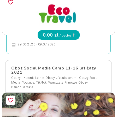
0.00 zł
/ osobę
29.06.2026 - 09.07.2026
Obóz Social Media Camp 11-16 lat Łazy
2021
,
,
Obozy i Kolonie Letnie
Obozy z Youtuberami
Obozy Social
,
,
Media, Youtube, Tik-Tok
Warsztaty Filmowe
Obozy
Dziennikarskie