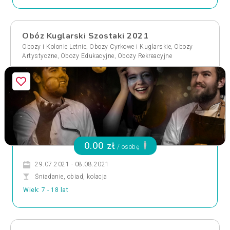
Obóz Kuglarski Szostaki 2021
,
,
Obozy i Kolonie Letnie
Obozy Cyrkowe i Kuglarskie
Obozy
,
,
Artystyczne
Obozy Edukacyjne
Obozy Rekreacyjne
0.00 zł
/ osobę
29.07.2021 - 08.08.2021
Śniadanie, obiad, kolacja
Wiek: 7 - 18 lat