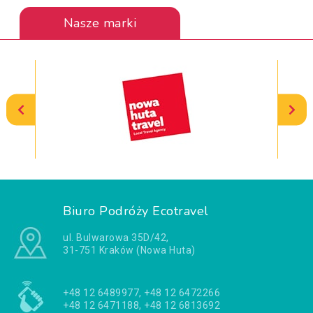
Nasze marki
Biuro Podróży Ecotravel
ul. Bulwarowa 35D/42,
31-751 Kraków (Nowa Huta)
+48 12 6489977, +48 12 6472266
+48 12 6471188, +48 12 6813692