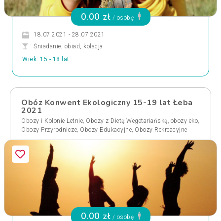
0.00 zł
/ osobę
18.07.2021 - 28.07.2021
Śniadanie, obiad, kolacja
Wiek: 15 - 18 lat
Obóz Konwent Ekologiczny 15-19 lat Łeba
2021
,
,
,
Obozy i Kolonie Letnie
Obozy z Dietą Wegetariańską
obozy eko
,
,
Obozy Przyrodnicze
Obozy Edukacyjne
Obozy Rekreacyjne
0.00 zł
/ osobę