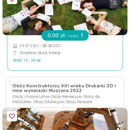
0.00 zł
/ osobę
29.07.2021 - 08.08.2021
Śniadanie, obiad, kolacja
Wiek: 12 - 16 lat
Obóz Konstruktorzy XXI wieku Drukarki 3D i
inne wynalazki Muszyna 2022
,
,
Obozy i Kolonie Letnie
Obozy Rekreacyjne
Obozy dla
,
,
Maluszków
Obozy Edukacyjne
Obozy Naukowe