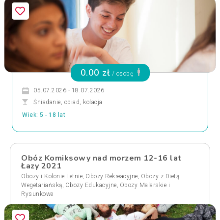
0.00 zł
/ osobę
05.07.2026 - 18.07.2026
Śniadanie, obiad, kolacja
Wiek: 5 - 18 lat
Obóz Komiksowy nad morzem 12-16 lat
Łazy 2021
,
,
Obozy i Kolonie Letnie
Obozy Rekreacyjne
Obozy z Dietą
,
,
Wegetariańską
Obozy Edukacyjne
Obozy Malarskie i
Rysunkowe