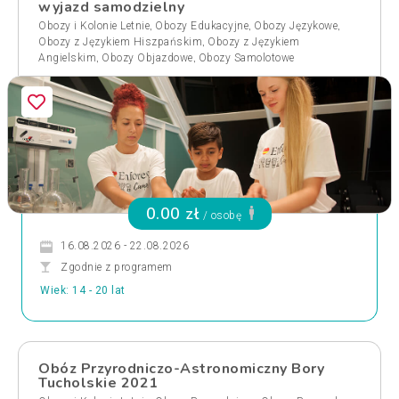
wyjazd samodzielny
,
,
,
Obozy i Kolonie Letnie
Obozy Edukacyjne
Obozy Językowe
,
Obozy z Językiem Hiszpańskim
Obozy z Językiem
,
,
Angielskim
Obozy Objazdowe
Obozy Samolotowe
0.00 zł
/ osobę
16.08.2026 - 22.08.2026
Zgodnie z programem
Wiek: 14 - 20 lat
Obóz Przyrodniczo-Astronomiczny Bory
Tucholskie 2021