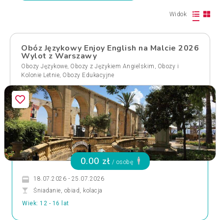
Widok
Obóz Językowy Enjoy English na Malcie 2026
Wylot z Warszawy
,
,
Obozy Językowe
Obozy z Językiem Angielskim
Obozy i
,
Kolonie Letnie
Obozy Edukacyjne
0.00 zł
/ osobę
18.07.2026 - 25.07.2026
Śniadanie, obiad, kolacja
Wiek: 12 - 16 lat