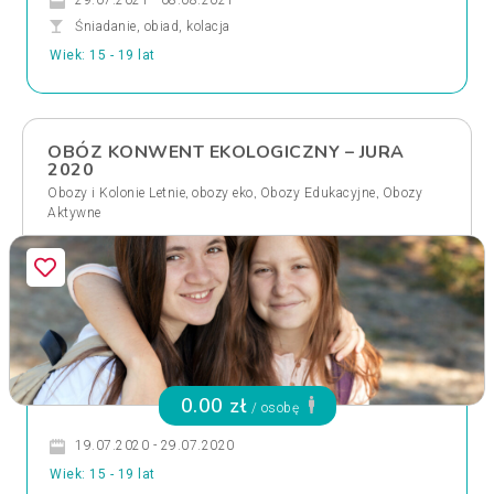
29.07.2021 - 08.08.2021
Śniadanie, obiad, kolacja
Wiek: 15 - 19 lat
OBÓZ KONWENT EKOLOGICZNY – JURA
2020
,
,
,
Obozy i Kolonie Letnie
obozy eko
Obozy Edukacyjne
Obozy
Aktywne
0.00 zł
/ osobę
19.07.2020 - 29.07.2020
Wiek: 15 - 19 lat