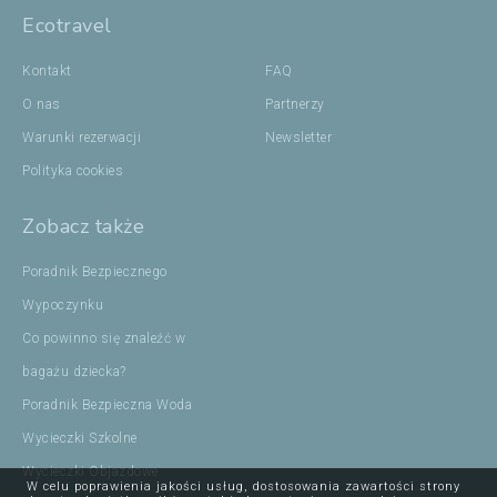
Ecotravel
Kontakt
FAQ
O nas
Partnerzy
Warunki rezerwacji
Newsletter
Polityka cookies
Zobacz także
Poradnik Bezpiecznego
Wypoczynku
Co powinno się znaleźć w
bagażu dziecka?
Poradnik Bezpieczna Woda
Wycieczki Szkolne
Wycieczki Objazdowe
W celu poprawienia jakości usług, dostosowania zawartości strony