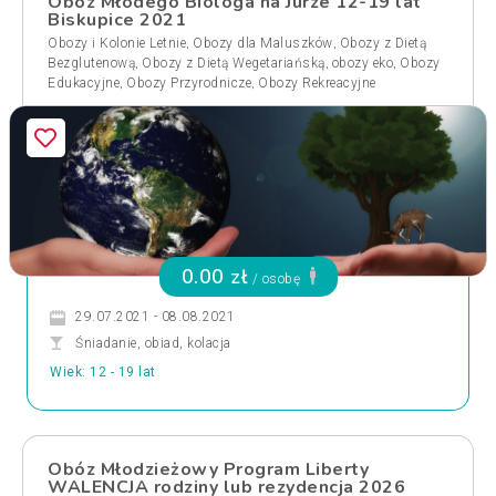
Obóz Młodego Biologa na Jurze 12-19 lat
Biskupice 2021
,
,
Obozy i Kolonie Letnie
Obozy dla Maluszków
Obozy z Dietą
,
,
,
Bezglutenową
Obozy z Dietą Wegetariańską
obozy eko
Obozy
,
,
Edukacyjne
Obozy Przyrodnicze
Obozy Rekreacyjne
0.00 zł
/ osobę
29.07.2021 - 08.08.2021
Śniadanie, obiad, kolacja
Wiek: 12 - 19 lat
Obóz Młodzieżowy Program Liberty
WALENCJA rodziny lub rezydencja 2026