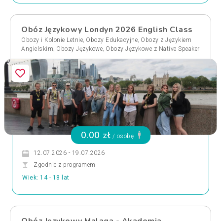
Obóz Językowy Londyn 2026 English Class
,
,
Obozy i Kolonie Letnie
Obozy Edukacyjne
Obozy z Językiem
,
,
Angielskim
Obozy Językowe
Obozy Językowe z Native Speaker
0.00 zł
/ osobę
12.07.2026 - 19.07.2026
Zgodnie z programem
Wiek: 14 - 18 lat