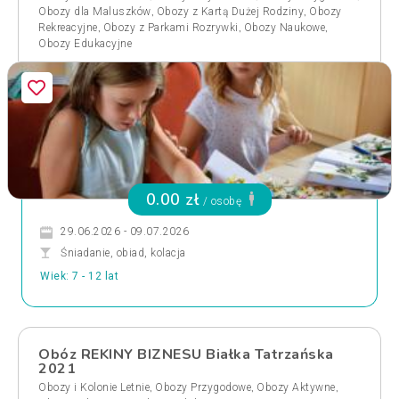
,
,
Obozy dla Maluszków
Obozy z Kartą Dużej Rodziny
Obozy
,
,
,
Rekreacyjne
Obozy z Parkami Rozrywki
Obozy Naukowe
Obozy Edukacyjne
0.00 zł
/ osobę
29.06.2026 - 09.07.2026
Śniadanie, obiad, kolacja
Wiek: 7 - 12 lat
Obóz REKINY BIZNESU Białka Tatrzańska
2021
,
,
,
Obozy i Kolonie Letnie
Obozy Przygodowe
Obozy Aktywne