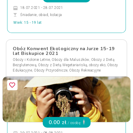
18.07.2021 - 28.07.2021
Śniadanie, obiad, kolacja
Wiek: 15 - 19 lat
Obóz Konwent Ekologiczny na Jurze 15-19
lat Biskupice 2021
,
,
Obozy i Kolonie Letnie
Obozy dla Maluszków
Obozy z Dietą
,
,
,
Bezglutenową
Obozy z Dietą Wegetariańską
obozy eko
Obozy
,
,
Edukacyjne
Obozy Przyrodnicze
Obozy Rekreacyjne
0.00 zł
/ osobę