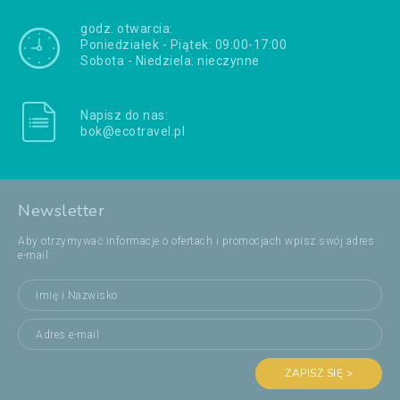
godz. otwarcia:
Poniedziałek - Piątek: 09:00-17:00
Sobota - Niedziela: nieczynne
Napisz do nas:
bok@ecotravel.pl
Newsletter
Aby otrzymywać informacje o ofertach i promocjach wpisz swój adres
e-mail:
ZAPISZ SIĘ >