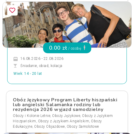
0.00 zł
/ osobę
16.08.2026 - 22.08.2026
Śniadanie, obiad, kolacja
Wiek: 14 - 20 lat
Obóz Językowy Program Liberty hiszpański
lub angielski Salamanka rodziny lub
rezydencja 2026 wyjazd samodzielny
,
,
Obozy i Kolonie Letnie
Obozy Językowe
Obozy z Językiem
,
,
Hiszpańskim
Obozy z Językiem Angielskim
Obozy
,
,
Edukacyjne
Obozy Objazdowe
Obozy Samolotowe