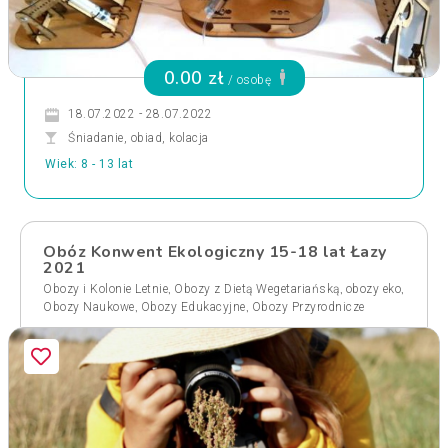
0.00 zł
/ osobę
18.07.2022 - 28.07.2022
Śniadanie, obiad, kolacja
Wiek: 8 - 13 lat
Obóz Konwent Ekologiczny 15-18 lat Łazy
2021
,
,
,
Obozy i Kolonie Letnie
Obozy z Dietą Wegetariańską
obozy eko
,
,
Obozy Naukowe
Obozy Edukacyjne
Obozy Przyrodnicze