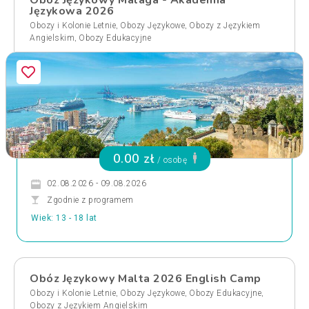
Obóz Językowy Malaga - Akademia
Językowa 2026
,
,
Obozy i Kolonie Letnie
Obozy Językowe
Obozy z Językiem
,
Angielskim
Obozy Edukacyjne
0.00 zł
/ osobę
02.08.2026 - 09.08.2026
Zgodnie z programem
Wiek: 13 - 18 lat
Obóz Językowy Malta 2026 English Camp
,
,
,
Obozy i Kolonie Letnie
Obozy Językowe
Obozy Edukacyjne
Obozy z Językiem Angielskim