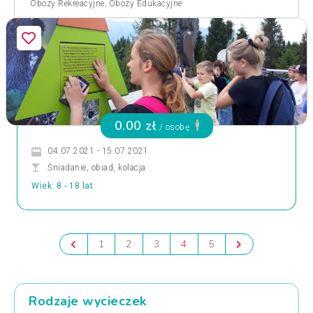
,
Obozy Rekreacyjne
Obozy Edukacyjne
0.00 zł
/ osobę
04.07.2021 - 15.07.2021
Śniadanie, obiad, kolacja
Wiek: 8 - 18 lat
1
2
3
4
5
Rodzaje wycieczek