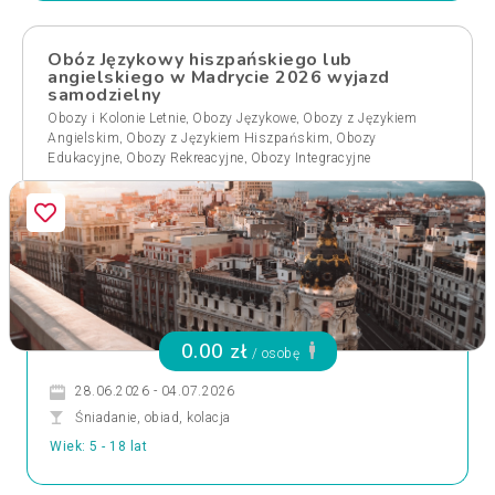
Obóz Językowy hiszpańskiego lub
angielskiego w Madrycie 2026 wyjazd
samodzielny
,
,
Obozy i Kolonie Letnie
Obozy Językowe
Obozy z Językiem
,
,
Angielskim
Obozy z Językiem Hiszpańskim
Obozy
,
,
Edukacyjne
Obozy Rekreacyjne
Obozy Integracyjne
0.00 zł
/ osobę
28.06.2026 - 04.07.2026
Śniadanie, obiad, kolacja
Wiek: 5 - 18 lat