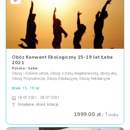
Obóz Konwent Ekologiczny 15-19 lat Łeba
2021
Polska
Łeba
/
Obozy i Kolonie Letnie
,
Obozy z Dietą Wegetariańską
,
obozy eko
,
Obozy Przyrodnicze
,
Obozy Edukacyjne
,
Obozy Rekreacyjne
Wiek: 15 - 19 lat
18.07.2021 - 28.07.2021
Śniadanie, obiad, kolacja
1999.00 zł
/
osobę