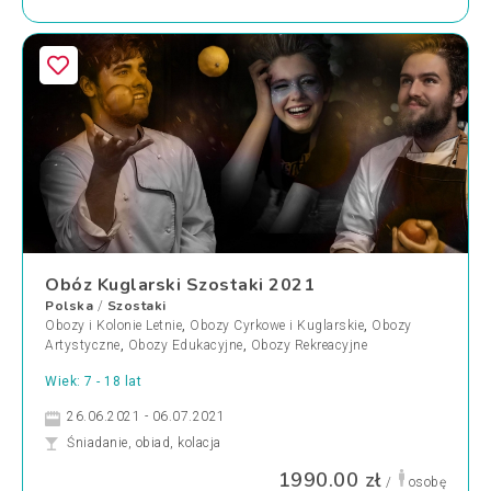
Obóz Kuglarski Szostaki 2021
Polska
Szostaki
/
Obozy i Kolonie Letnie
,
Obozy Cyrkowe i Kuglarskie
,
Obozy
Artystyczne
,
Obozy Edukacyjne
,
Obozy Rekreacyjne
Wiek: 7 - 18 lat
26.06.2021 - 06.07.2021
Śniadanie, obiad, kolacja
1990.00 zł
/
osobę