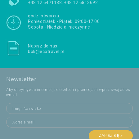
+48 12 6471188, +48 12 6813692
godz. otwarcia:
Poniedziałek - Piątek: 09:00-17:00
Sobota - Niedziela: nieczynne
Napisz do nas:
bok@ecotravel.pl
Newsletter
Aby otrzymywać informacje o ofertach i promocjach wpisz swój adres
e-mail:
ZAPISZ SIĘ >