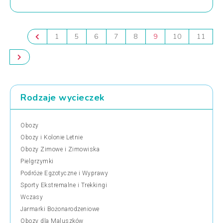
1
5
6
7
8
9
10
11
Rodzaje wycieczek
Obozy
Obozy i Kolonie Letnie
Obozy Zimowe i Zimowiska
Pielgrzymki
Podróże Egzotyczne i Wyprawy
Sporty Ekstremalne i Trekkingi
Wczasy
Jarmarki Bożonarodzeniowe
Obozy dla Maluszków