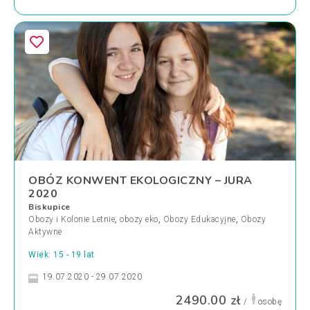
OBÓZ KONWENT EKOLOGICZNY – JURA
2020
Biskupice
Obozy i Kolonie Letnie
,
obozy eko
,
Obozy Edukacyjne
,
Obozy
Aktywne
Wiek: 15 - 19 lat
19.07.2020 - 29.07.2020
2490.00 zł
/
osobę