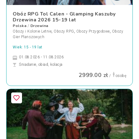
Obóz RPG Tol Calen - Glamping Kaszuby
Drzewina 2026 15-19 lat
Polska
Drzewina
/
Obozy i Kolonie Letnie
,
Obozy RPG
,
Obozy Przygodowe
,
Obozy
Gier Planszowych
Wiek: 15 - 19 lat
01.08.2026 - 11.08.2026
Śniadanie, obiad, kolacja
2999.00 zł
/
osobę