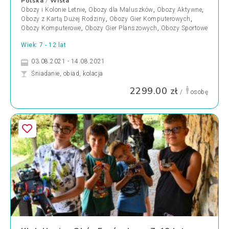
Polska
Wisła
/
Obozy i Kolonie Letnie
,
Obozy dla Maluszków
,
Obozy Aktywne
,
Obozy z Kartą Dużej Rodziny
,
Obozy Gier Komputerowych
,
Obozy Komputerowe
,
Obozy Gier Planszowych
,
Obozy Sportowe
Wiek: 7 - 12 lat
03.08.2021 - 14.08.2021
Śniadanie, obiad, kolacja
2299.00 zł
/
osobę