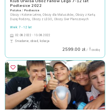
Klub Urwisa Obóz Fanów Lego 7-12 lat
Podlesice 2022
Polska
Podlesice
/
Obozy i Kolonie Letnie
,
Obozy dla Maluszków
,
Obozy z Kartą
Dużej Rodziny
,
Obozy z LEGO
,
Obozy Gier Planszowych
Wiek: 7 - 12 lat
02.08.2022 - 13.08.2022
Śniadanie, obiad, kolacja
2599.00 zł
/
osobę