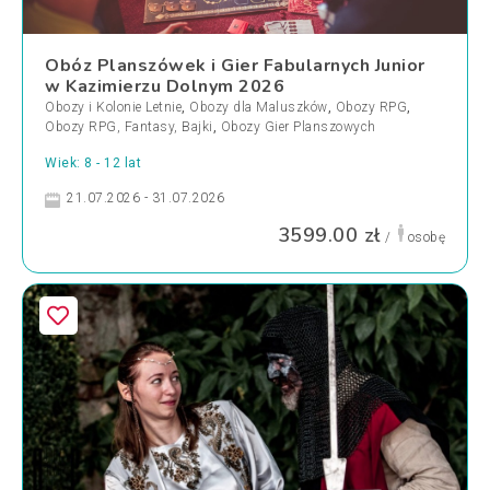
Obóz Planszówek i Gier Fabularnych Junior
w Kazimierzu Dolnym 2026
Obozy i Kolonie Letnie
,
Obozy dla Maluszków
,
Obozy RPG
,
Obozy RPG, Fantasy, Bajki
,
Obozy Gier Planszowych
Wiek: 8 - 12 lat
21.07.2026 - 31.07.2026
3599.00 zł
/
osobę