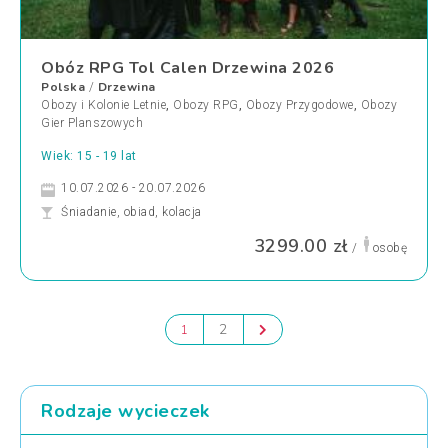
Obóz RPG Tol Calen Drzewina 2026
Polska
Drzewina
/
Obozy i Kolonie Letnie
,
Obozy RPG
,
Obozy Przygodowe
,
Obozy
Gier Planszowych
Wiek: 15 - 19 lat
10.07.2026 - 20.07.2026
Śniadanie, obiad, kolacja
3299.00 zł
/
osobę
2
1
Rodzaje wycieczek