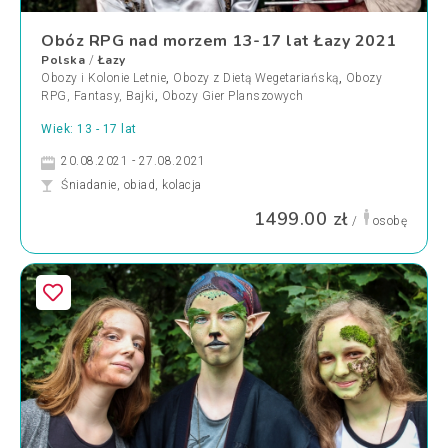
Obóz RPG nad morzem 13-17 lat Łazy 2021
Polska
Łazy
/
Obozy i Kolonie Letnie
,
Obozy z Dietą Wegetariańską
,
Obozy
RPG, Fantasy, Bajki
,
Obozy Gier Planszowych
Wiek: 13 - 17 lat
20.08.2021 - 27.08.2021
Śniadanie, obiad, kolacja
1499.00 zł
/
osobę