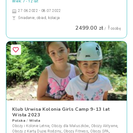
Wiek: 7 - 12 lat
27.06.2022 - 08.07.2022
Śniadanie, obiad, kolacja
2499.00 zł
/
osobę
Klub Urwisa Kolonia Girls Camp 9-13 lat
Wisła 2023
Polska
Wisła
/
Obozy i Kolonie Letnie
,
Obozy dla Maluszków
,
Obozy Aktywne
,
Obozy z Kartą Dużej Rodziny
,
Obozy Fitness
,
Obozy SPA
,