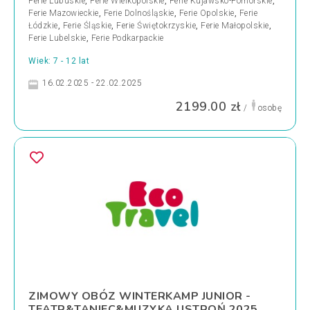
Ferie Lubuskie
,
Ferie Wielkopolskie
,
Ferie Kujawsko-Pomorskie
,
Ferie Mazowieckie
,
Ferie Dolnośląskie
,
Ferie Opolskie
,
Ferie
Łódzkie
,
Ferie Śląskie
,
Ferie Świętokrzyskie
,
Ferie Małopolskie
,
Ferie Lubelskie
,
Ferie Podkarpackie
Wiek: 7 - 12 lat
16.02.2025 - 22.02.2025
2199.00 zł
/
osobę
ZIMOWY OBÓZ WINTERKAMP JUNIOR -
TEATR&TANIEC&MUZYKA USTROŃ 2025