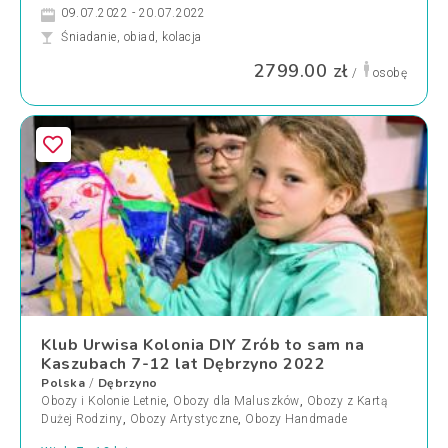
09.07.2022 - 20.07.2022
Śniadanie, obiad, kolacja
2799.00 zł
/
osobę
Klub Urwisa Kolonia DIY Zrób to sam na
Kaszubach 7-12 lat Dębrzyno 2022
Polska
Dębrzyno
/
Obozy i Kolonie Letnie
,
Obozy dla Maluszków
,
Obozy z Kartą
Dużej Rodziny
,
Obozy Artystyczne
,
Obozy Handmade