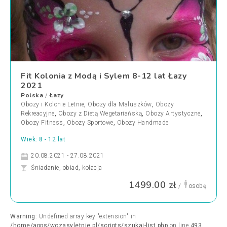
Fit Kolonia z Modą i Sylem 8-12 lat Łazy
2021
Polska
Łazy
/
Obozy i Kolonie Letnie
,
Obozy dla Maluszków
,
Obozy
Rekreacyjne
,
Obozy z Dietą Wegetariańską
,
Obozy Artystyczne
,
Obozy Fitness
,
Obozy Sportowe
,
Obozy Handmade
Wiek: 8 - 12 lat
20.08.2021 - 27.08.2021
Śniadanie, obiad, kolacja
1499.00 zł
/
osobę
Warning
: Undefined array key "extension" in
/home/apps/wczasyletnie.pl/scripts/szukaj-list.php
on line
493