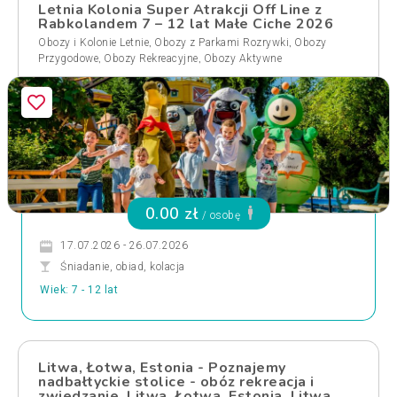
Letnia Kolonia Super Atrakcji Off Line z
Rabkolandem 7 – 12 lat Małe Ciche 2026
,
,
Obozy i Kolonie Letnie
Obozy z Parkami Rozrywki
Obozy
,
,
Przygodowe
Obozy Rekreacyjne
Obozy Aktywne
0.00 zł
/ osobę
17.07.2026 - 26.07.2026
Śniadanie, obiad, kolacja
Wiek: 7 - 12 lat
Litwa, Łotwa, Estonia - Poznajemy
nadbałtyckie stolice - obóz rekreacja i
zwiedzanie, Litwa, Łotwa, Estonia, Litwa,