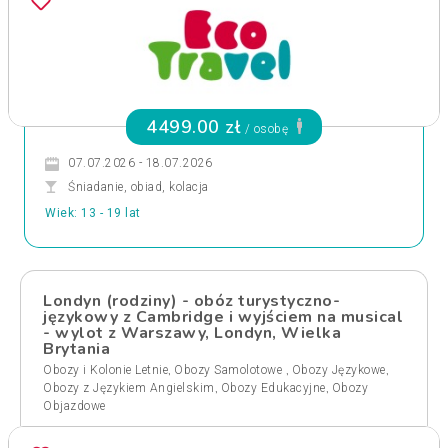
4499.00 zł
/ osobę
07.07.2026 - 18.07.2026
Śniadanie, obiad, kolacja
Wiek: 13 - 19 lat
Londyn (rodziny) - obóz turystyczno-
językowy z Cambridge i wyjściem na musical
- wylot z Warszawy, Londyn, Wielka
Brytania
,
,
,
Obozy i Kolonie Letnie
Obozy Samolotowe
Obozy Językowe
,
,
Obozy z Językiem Angielskim
Obozy Edukacyjne
Obozy
Objazdowe