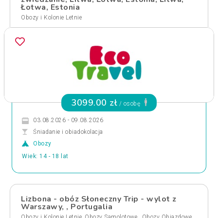
Łotwa, Estonia
Obozy i Kolonie Letnie
3099.00 zł
/ osobę
03.08.2026 - 09.08.2026
Śniadanie i obiadokolacja
Obozy
Wiek: 14 - 18 lat
Lizbona - obóz Słoneczny Trip - wylot z
Warszawy, , Portugalia
,
,
Obozy i Kolonie Letnie
Obozy Samolotowe
Obozy Objazdowe