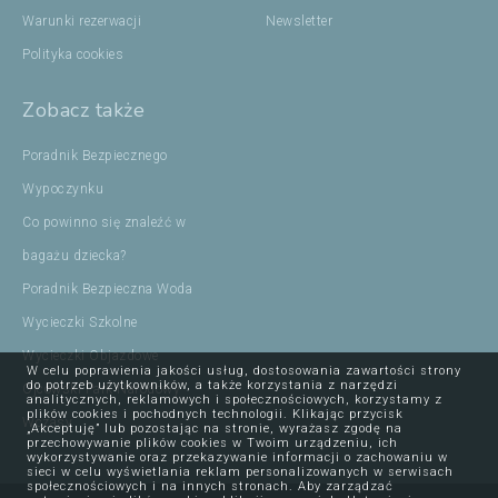
Warunki rezerwacji
Newsletter
Polityka cookies
Zobacz także
Poradnik Bezpiecznego
Wypoczynku
Co powinno się znaleźć w
bagażu dziecka?
Poradnik Bezpieczna Woda
Wycieczki Szkolne
Wycieczki Objazdowe
W celu poprawienia jakości usług, dostosowania zawartości strony
do potrzeb użytkowników, a także korzystania z narzędzi
Ojcowski Park Narodowy
analitycznych, reklamowych i społecznościowych, korzystamy z
plików cookies i pochodnych technologii. Klikając przycisk
Wczasy
„Akceptuję” lub pozostając na stronie, wyrażasz zgodę na
przechowywanie plików cookies w Twoim urządzeniu, ich
wykorzystywanie oraz przekazywanie informacji o zachowaniu w
sieci w celu wyświetlania reklam personalizowanych w serwisach
społecznościowych i na innych stronach. Aby zarządzać