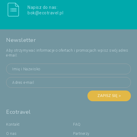
Napisz do nas:
bok@ecotravel.pl
Newsletter
Aby otrzymywać informacje o ofertach i promocjach wpisz swój adres
e-mail:
ZAPISZ SIĘ >
Ecotravel
Kontakt
FAQ
O nas
Partnerzy