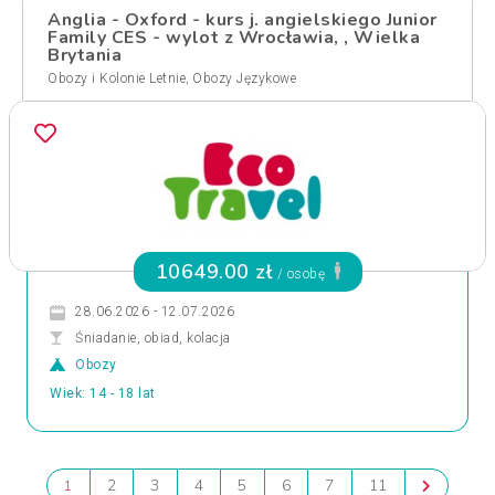
Anglia - Oxford - kurs j. angielskiego Junior
Family CES - wylot z Wrocławia, , Wielka
Brytania
,
Obozy i Kolonie Letnie
Obozy Językowe
10649.00 zł
/ osobę
28.06.2026 - 12.07.2026
Śniadanie, obiad, kolacja
Obozy
Wiek: 14 - 18 lat
2
3
4
5
6
7
11
1