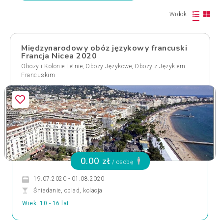
Widok
Międzynarodowy obóz językowy francuski
Francja Nicea 2020
,
,
Obozy i Kolonie Letnie
Obozy Językowe
Obozy z Językiem
Francuskim
0.00 zł
/ osobę
19.07.2020 - 01.08.2020
Śniadanie, obiad, kolacja
Wiek: 10 - 16 lat