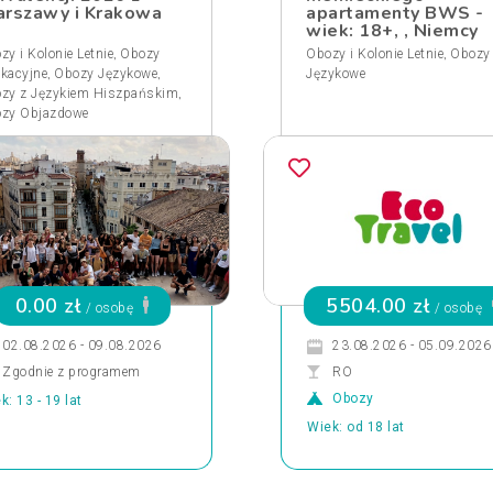
rszawy i Krakowa
apartamenty BWS -
wiek: 18+, , Niemcy
,
,
zy i Kolonie Letnie
Obozy
Obozy i Kolonie Letnie
Obozy
,
,
kacyjne
Obozy Językowe
Językowe
,
zy z Językiem Hiszpańskim
zy Objazdowe
0.00 zł
5504.00 zł
/ osobę
/ osobę
02.08.2026 - 09.08.2026
23.08.2026 - 05.09.2026
Zgodnie z programem
RO
Obozy
k: 13 - 19 lat
Wiek: od 18 lat