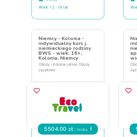
Wiek: 12 - 18 lat
Wie
Niemcy - Kolonia -
Ni
indywidualny kurs j.
in
niemieckiego rodziny
ni
BWS - wiek: 16+,
ap
Kolonia, Niemcy
wi
,
Obozy i Kolonie Letnie
Obozy
Obo
Językowe
Jęz
5504.00 zł
/ osobę