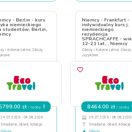
emcy - Berlin - kurs
Niemcy - Frankfurt -
zyka niemieckiego
indywidualny kurs j.
a studentów, Berlin,
niemieckiego
emcy
rezydencja
SPRACHCAFFE - wie
12-21 lat, , Niemcy
,
,
zy i Kolonie Letnie
Obozy
Obozy i Kolonie Letnie
Obozy
ykowe
Językowe
5799.00 zł
8464.00 zł
/ osobę
/ osobę
24.07.2026 - 04.08.2026
26.07.2026 - 08.08.2026
Śniadanie, obiad, kolacja
Śniadanie, obiad, kolacja
Obozy
Obozy