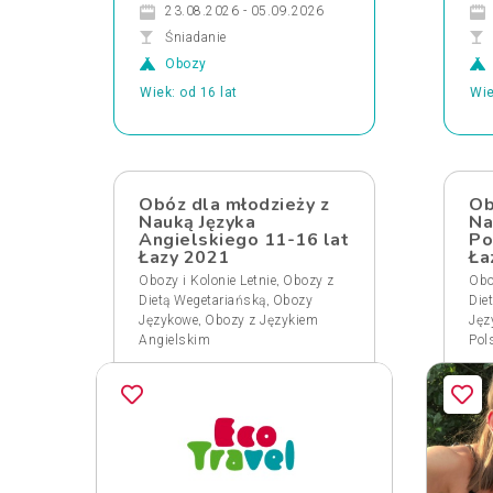
23.08.2026 - 05.09.2026
Śniadanie
Obozy
Wiek: od 16 lat
Wie
Obóz dla młodzieży z
Ob
Nauką Języka
Na
Angielskiego 11-16 lat
Po
Łazy 2021
Ła
,
Obozy i Kolonie Letnie
Obozy z
Obo
,
Dietą Wegetariańską
Obozy
Die
,
Językowe
Obozy z Językiem
Jęz
Angielskim
Pol