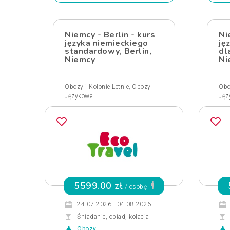
Niemcy - Berlin - kurs
Ni
języka niemieckiego
ję
standardowy, Berlin,
dl
Niemcy
Ni
,
Obozy i Kolonie Letnie
Obozy
Obo
Językowe
Jęz
5599.00 zł
/ osobę
24.07.2026 - 04.08.2026
Śniadanie, obiad, kolacja
Obozy