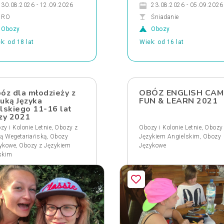
30.08.2026 - 12.09.2026
23.08.2026 - 05.09.2026
RO
Śniadanie
Obozy
Obozy
k: od 18 lat
Wiek: od 16 lat
óz dla młodzieży z
OBÓZ ENGLISH CAM
uką Języka
FUN & LEARN 2021
lskiego 11-16 lat
zy 2021
,
,
zy i Kolonie Letnie
Obozy z
Obozy i Kolonie Letnie
Obozy
,
,
tą Wegetariańską
Obozy
Językiem Angielskim
Obozy
,
ykowe
Obozy z Językiem
Językowe
skim