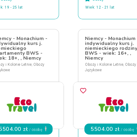
k: 19 - 25 lat
Wiek: 12 - 21 lat
emcy - Monachium -
Niemcy - Monachium 
dywidualny kurs j.
indywidualny kurs j.
emieckiego
niemieckiego rodzin
artamenty BWS -
BWS - wiek: 16+, ,
ek: 18+, , Niemcy
Niemcy
,
,
zy i Kolonie Letnie
Obozy
Obozy i Kolonie Letnie
Obozy
ykowe
Językowe
5504.00 zł
5504.00 zł
/ osobę
/ osobę