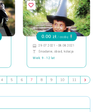
0.00 zł
/ osobę
29.07.2021 - 08.08.2021
Śniadanie, obiad, kolacja
Wiek: 9 - 12 lat
4
5
6
7
8
9
10
11