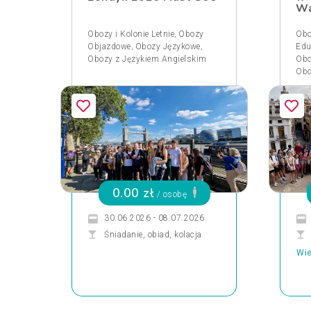
Wa
,
Obozy i Kolonie Letnie
Obozy
Obo
,
,
Objazdowe
Obozy Językowe
Edu
Obozy z Językiem Angielskim
Obo
Obo
0.00 zł
/ osobę
30.06.2026 - 08.07.2026
Śniadanie, obiad, kolacja
Wie