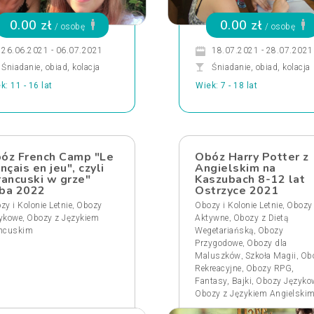
0.00 zł
0.00 zł
/ osobę
/ osobę
26.06.2021 - 06.07.2021
18.07.2021 - 28.07.2021
Śniadanie, obiad, kolacja
Śniadanie, obiad, kolacja
k: 11 - 16 lat
Wiek: 7 - 18 lat
óz French Camp "Le
Obóz Harry Potter z
ançais en jeu", czyli
Angielskim na
rancuski w grze"
Kaszubach 8-12 lat
ba 2022
Ostrzyce 2021
,
,
zy i Kolonie Letnie
Obozy
Obozy i Kolonie Letnie
Obozy
,
,
ykowe
Obozy z Językiem
Aktywne
Obozy z Dietą
,
ncuskim
Wegetariańską
Obozy
,
Przygodowe
Obozy dla
,
,
Maluszków
Szkoła Magii
Ob
,
Rekreacyjne
Obozy RPG,
,
Fantasy, Bajki
Obozy Języko
Obozy z Językiem Angielski