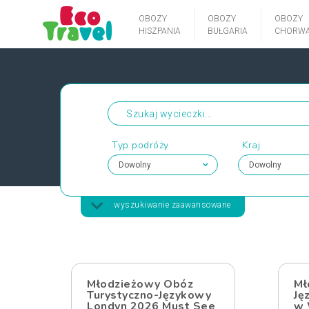
OBOZY
OBOZY
OBOZY
HISZPANIA
BUŁGARIA
CHORWA
Typ podróży
Kraj
wyszukiwanie zaawansowane
Młodzieżowy Obóz
Mł
Turystyczno-Językowy
Ję
Londyn 2026 Must See
w 