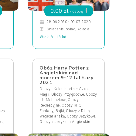
0.00 zł
/ osobę
28.06.2020 - 09.07.2020
Śniadanie, obiad, kolacja
Wiek: 8 - 18 lat
Obóz Harry Potter z
Angielskim nad
morzem 9-12 lat Łazy
2021
,
Obozy i Kolonie Letnie
Szkoła
,
,
Magii
Obozy Przygodowe
Obozy
,
dla Maluszków
Obozy
,
Rekreacyjne
Obozy RPG,
,
ozy
Fantasy, Bajki
Obozy z Dietą
,
,
Wegetariańską
Obozy Językowe
,
we
Obozy z Językiem Angielskim
m