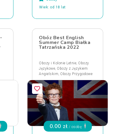
Wiek: od 18 lat
-
Obóz Best English
Summer Camp Białka
y
Tatrzańska 2022
,
Obozy i Kolonie Letnie
Obozy
,
Językowe
Obozy z Językiem
,
Angielskim
Obozy Przygodowe
0.00 zł
/ osobę