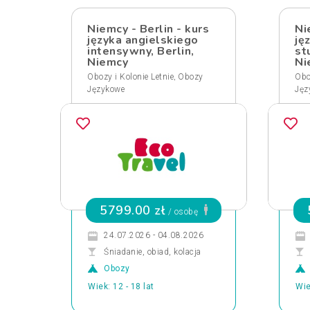
Niemcy - Berlin - kurs
Ni
języka angielskiego
ję
intensywny, Berlin,
st
Niemcy
Ni
,
Obozy i Kolonie Letnie
Obozy
Obo
Językowe
Jęz
5799.00 zł
/ osobę
24.07.2026 - 04.08.2026
Śniadanie, obiad, kolacja
Obozy
Wiek: 12 - 18 lat
Wie