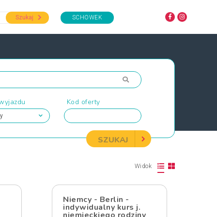
Szukaj
SCHOWEK
 wyjazdu
Kod oferty
SZUKAJ
Widok
Niemcy - Berlin -
indywidualny kurs j.
niemieckiego rodziny