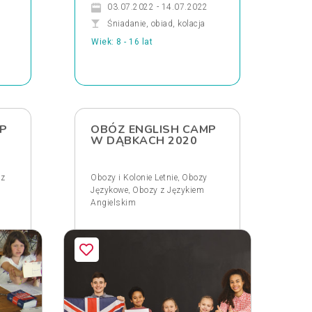
03.07.2022 - 14.07.2022
Śniadanie, obiad, kolacja
Wiek: 8 - 16 lat
P
OBÓZ ENGLISH CAMP
W DĄBKACH 2020
,
 z
Obozy i Kolonie Letnie
Obozy
,
Językowe
Obozy z Językiem
Angielskim