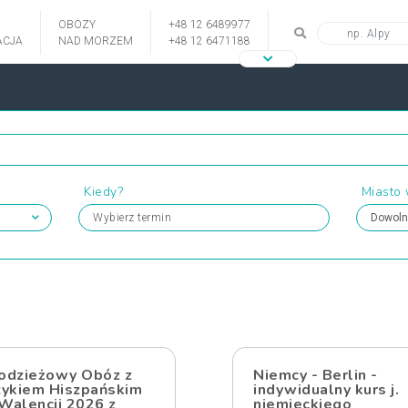
OBOZY
+48 12 6489977
CJA
NAD MORZEM
+48 12 6471188
Kiedy?
Miasto
Wybierz termin
odzieżowy Obóz z
Niemcy - Berlin -
zykiem Hiszpańskim
indywidualny kurs j.
Walencji 2026 z
niemieckiego