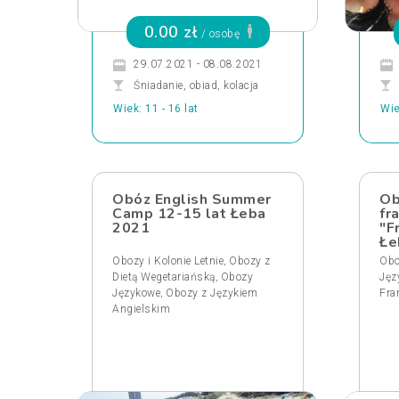
0.00 zł
/ osobę
29.07.2021 - 08.08.2021
Śniadanie, obiad, kolacja
Wiek: 11 - 16 lat
Wie
Obóz English Summer
Ob
Camp 12-15 lat Łeba
fr
2021
"F
Łe
,
Obozy i Kolonie Letnie
Obozy z
Obo
,
Dietą Wegetariańską
Obozy
Jęz
,
Językowe
Obozy z Językiem
Fra
Angielskim