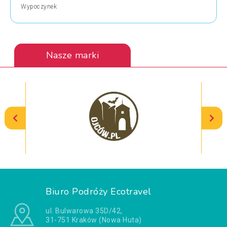
Wypoczynek
Nasze marki
Biuro Podróży Ecotravel
ul. Bulwarowa 35D/42,
31-751 Kraków (Nowa Huta)