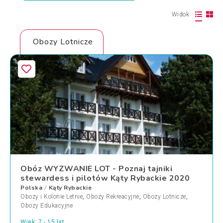
Widok
Obozy Lotnicze
Obóz WYZWANIE LOT - Poznaj tajniki
stewardess i pilotów Kąty Rybackie 2020
Polska
Kąty Rybackie
/
Obozy i Kolonie Letnie
,
Obozy Rekreacyjne
,
Obozy Lotnicze
,
Obozy Edukacyjne
Wiek: 7 - 15 lat