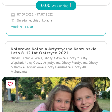
0.00 zł
/ osobę
07.07.2022 - 17.07.2022
Śniadanie, obiad, kolacja
Wiek: 9 - 14 lat
Kolorowa Kolonia Artystyczne Kaszubskie
Lato 8-12 lat Ostrzyce 2021
,
,
Obozy i Kolonie Letnie
Obozy Aktywne
Obozy z Dietą
,
,
,
Wegetariańską
Obozy Artystyczne
Obozy Plastyczne
Obozy
,
,
Malarskie i Rysunkowe
Obozy Handmade
Obozy dla
Maluszków