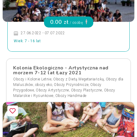
0.00 zł
/ osobę
27.06.2022 - 07.07.2022
Wiek: 7 - 16 lat
Kolonia Ekologiczno - Artystyczna nad
morzem 7-12 lat Łazy 2021
,
,
Obozy i Kolonie Letnie
Obozy z Dietą Wegetariańską
Obozy dla
,
,
,
Maluszków
obozy eko
Obozy Przyrodnicze
Obozy
,
,
,
Przygodowe
Obozy Artystyczne
Obozy Plastyczne
Obozy
,
Malarskie i Rysunkowe
Obozy Handmade