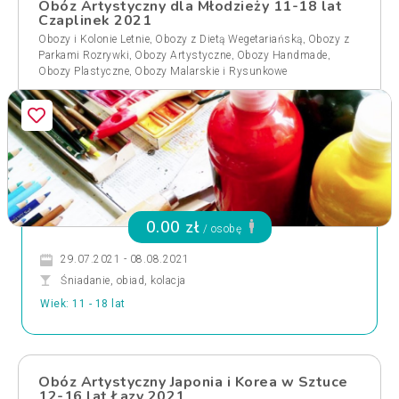
Obóz Artystyczny dla Młodzieży 11-18 lat
Czaplinek 2021
,
,
Obozy i Kolonie Letnie
Obozy z Dietą Wegetariańską
Obozy z
,
,
,
Parkami Rozrywki
Obozy Artystyczne
Obozy Handmade
,
Obozy Plastyczne
Obozy Malarskie i Rysunkowe
0.00 zł
/ osobę
29.07.2021 - 08.08.2021
Śniadanie, obiad, kolacja
Wiek: 11 - 18 lat
Obóz Artystyczny Japonia i Korea w Sztuce
12-16 lat Łazy 2021