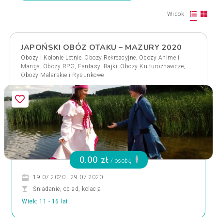
Widok
JAPOŃSKI OBÓZ OTAKU – MAZURY 2020
,
,
Obozy i Kolonie Letnie
Obozy Rekreacyjne
Obozy Anime i
,
,
,
Manga
Obozy RPG, Fantasy, Bajki
Obozy Kulturoznawcze
Obozy Malarskie i Rysunkowe
0.00 zł
/ osobę
19.07.2020 - 29.07.2020
Śniadanie, obiad, kolacja
Wiek: 11 - 16 lat