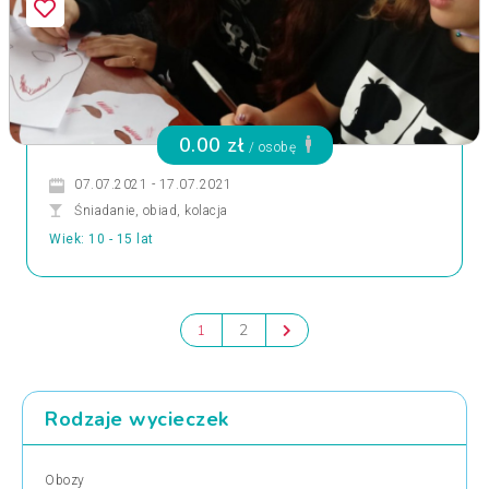
0.00 zł
/ osobę
07.07.2021 - 17.07.2021
Śniadanie, obiad, kolacja
Wiek: 10 - 15 lat
2
1
Rodzaje wycieczek
Obozy