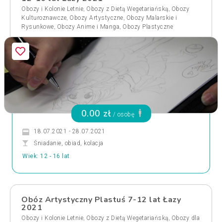
,
,
Obozy i Kolonie Letnie
Obozy z Dietą Wegetariańską
Obozy
,
,
Kulturoznawcze
Obozy Artystyczne
Obozy Malarskie i
,
,
Rysunkowe
Obozy Anime i Manga
Obozy Plastyczne
0.00 zł
/ osobę
18.07.2021 - 28.07.2021
Śniadanie, obiad, kolacja
Wiek: 12 - 16 lat
Obóz Artystyczny Plastuś 7-12 lat Łazy
2021
,
,
Obozy i Kolonie Letnie
Obozy z Dietą Wegetariańską
Obozy dla