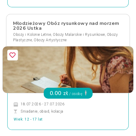
Młodzieżowy Obóz rysunkowy nad morzem
2026 Ustka
,
,
Obozy i Kolonie Letnie
Obozy Malarskie i Rysunkowe
Obozy
,
Plastyczne
Obozy Artystyczne
0.00 zł
/ osobę
18.07.2026 - 27.07.2026
Śniadanie, obiad, kolacja
Wiek: 12 - 17 lat