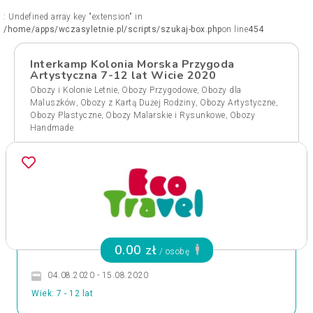
: Undefined array key "extension" in
/home/apps/wczasyletnie.pl/scripts/szukaj-box.php
on line
454
Interkamp Kolonia Morska Przygoda
Artystyczna 7-12 lat Wicie 2020
,
,
Obozy i Kolonie Letnie
Obozy Przygodowe
Obozy dla
,
,
,
Maluszków
Obozy z Kartą Dużej Rodziny
Obozy Artystyczne
,
,
Obozy Plastyczne
Obozy Malarskie i Rysunkowe
Obozy
Handmade
0.00 zł
/ osobę
04.08.2020 - 15.08.2020
Wiek: 7 - 12 lat