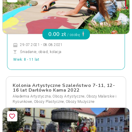
0.00 zł
/ osobę
29.07.2021 - 08.08.2021
Śniadanie, obiad, kolacja
Wiek: 8 - 11 lat
Kolonia Artystyczne Szaleństwo 7-11, 12-
16 lat Darłówko Kama 2022
,
,
Akademia Artystyczna
Obozy Artystyczne
Obozy Malarskie i
,
,
Rysunkowe
Obozy Plastyczne
Obozy Muzyczne