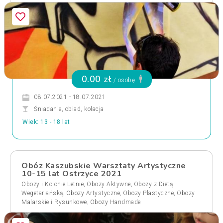
0.00 zł
/ osobę
08.07.2021 - 18.07.2021
Śniadanie, obiad, kolacja
Wiek: 13 - 18 lat
Obóz Kaszubskie Warsztaty Artystyczne
10-15 lat Ostrzyce 2021
,
,
Obozy i Kolonie Letnie
Obozy Aktywne
Obozy z Dietą
,
,
,
Wegetariańską
Obozy Artystyczne
Obozy Plastyczne
Obozy
,
Malarskie i Rysunkowe
Obozy Handmade