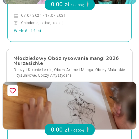
0.00 zł
/ osobę
07.07.2021 - 17.07.2021
Śniadanie, obiad, kolacja
Wiek: 8 - 12 lat
Młodzieżowy Obóz rysowania mangi 2026
Murzasichle
,
,
Obozy i Kolonie Letnie
Obozy Anime i Manga
Obozy Malarskie
,
i Rysunkowe
Obozy Artystyczne
0.00 zł
/ osobę