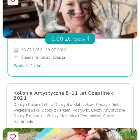
0.00 zł
/ osobę
08.07.2023 - 19.07.2023
Śniadanie, obiad, kolacja
Wiek: 7 - 12 lat
Kolonia Artystyczna 8-11 lat Czaplinek
2021
,
,
Obozy i Kolonie Letnie
Obozy dla Maluszków
Obozy z Dietą
,
,
,
Wegetariańską
Obozy z Parkami Rozrywki
Obozy Artystyczne
,
,
Obozy Plastyczne
Obozy Malarskie i Rysunkowe
Obozy
Handmade