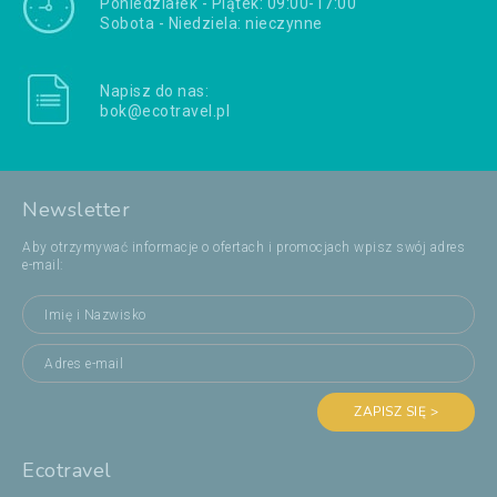
Poniedziałek - Piątek: 09:00-17:00
Sobota - Niedziela: nieczynne
Napisz do nas:
bok@ecotravel.pl
Newsletter
Aby otrzymywać informacje o ofertach i promocjach wpisz swój adres
e-mail:
ZAPISZ SIĘ >
Ecotravel