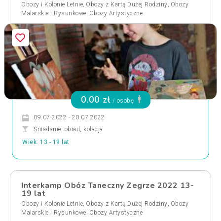
,
,
Obozy i Kolonie Letnie
Obozy z Kartą Dużej Rodziny
Obozy
,
Malarskie i Rysunkowe
Obozy Artystyczne
0.00 zł
/ osobę
09.07.2022 - 20.07.2022
Śniadanie, obiad, kolacja
Wiek: 13 - 19 lat
Interkamp Obóz Taneczny Zegrze 2022 13-
19 lat
,
,
Obozy i Kolonie Letnie
Obozy z Kartą Dużej Rodziny
Obozy
,
Malarskie i Rysunkowe
Obozy Artystyczne