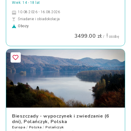
Wiek: 14 - 18 lat
10.08.2026 - 16.08.2026
Śniadanie i obiadokolacja
Obozy
3499.00 zł
/
osobę
Bieszczady - wypoczynek i zwiedzanie (6
dni), Polańczyk, Polska
Europa
Polska
Polańczyk
/
/