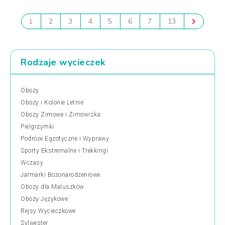
2
3
4
5
6
7
13
1
Rodzaje wycieczek
Obozy
Obozy i Kolonie Letnie
Obozy Zimowe i Zimowiska
Pielgrzymki
Podróże Egzotyczne i Wyprawy
Sporty Ekstremalne i Trekkingi
Wczasy
Jarmarki Bożonarodzeniowe
Obozy dla Maluszków
Obozy Językowe
Rejsy Wycieczkowe
Sylwester