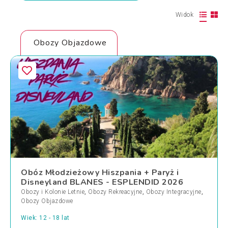
Widok
Obozy Objazdowe
Obóz Młodzieżowy Hiszpania + Paryż i
Disneyland BLANES - ESPLENDID 2026
Obozy i Kolonie Letnie
,
Obozy Rekreacyjne
,
Obozy Integracyjne
,
Obozy Objazdowe
Wiek: 12 - 18 lat