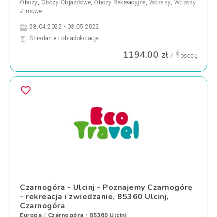
Obozy
,
Obozy Objazdowe
,
Obozy Rekreacyjne
,
Wczasy
,
Wczasy
Zimowe
28.04.2022 - 03.05.2022
Śniadanie i obiadokolacja
1194.00 zł
/
osobę
Czarnogóra - Ulcinj - Poznajemy Czarnogórę
- rekreacja i zwiedzanie, 85360 Ulcinj,
Czarnogóra
Europa
Czarnogóra
85360 Ulcinj
/
/