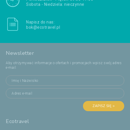
Sobota - Niedziela: nieczynne
Napisz do nas:
bok@ecotravel.pl
Newsletter
Aby otrzymywać informacje o ofertach i promocjach wpisz swój adres
e-mail:
ZAPISZ SIĘ >
Ecotravel