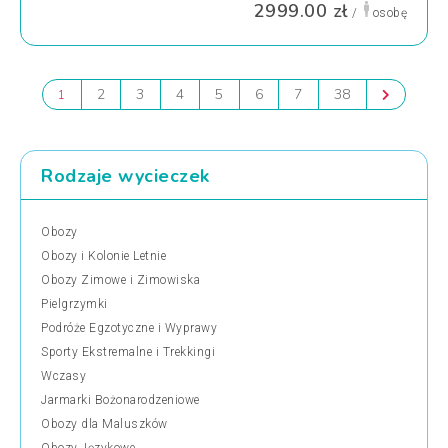
2999.00 zł
/
osobę
2
3
4
5
6
7
38
1
Rodzaje wycieczek
Obozy
Obozy i Kolonie Letnie
Obozy Zimowe i Zimowiska
Pielgrzymki
Podróże Egzotyczne i Wyprawy
Sporty Ekstremalne i Trekkingi
Wczasy
Jarmarki Bożonarodzeniowe
Obozy dla Maluszków