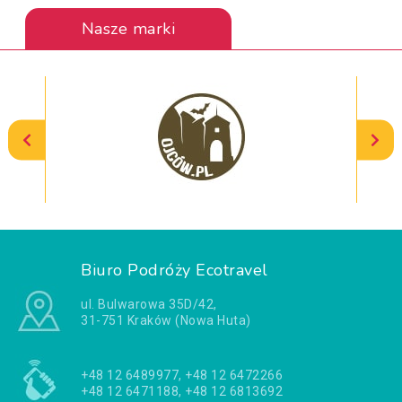
Nasze marki
Biuro Podróży Ecotravel
ul. Bulwarowa 35D/42,
31-751 Kraków (Nowa Huta)
+48 12 6489977, +48 12 6472266
+48 12 6471188, +48 12 6813692