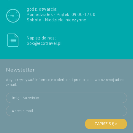
godz. otwarcia:
Poniedziałek - Piątek: 09:00-17:00
Sobota - Niedziela: nieczynne
Napisz do nas:
bok@ecotravel.pl
Newsletter
Aby otrzymywać informacje o ofertach i promocjach wpisz swój adres
e-mail:
ZAPISZ SIĘ >