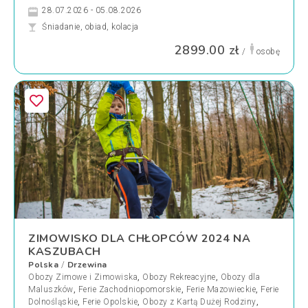
28.07.2026 - 05.08.2026
Śniadanie, obiad, kolacja
2899.00 zł
/
osobę
ZIMOWISKO DLA CHŁOPCÓW 2024 NA
KASZUBACH
Polska
Drzewina
/
Obozy Zimowe i Zimowiska
,
Obozy Rekreacyjne
,
Obozy dla
Maluszków
,
Ferie Zachodniopomorskie
,
Ferie Mazowieckie
,
Ferie
Dolnośląskie
,
Ferie Opolskie
,
Obozy z Kartą Dużej Rodziny
,