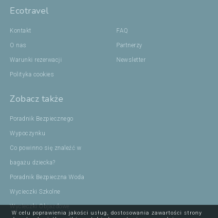
Ecotravel
Kontakt
FAQ
O nas
Partnerzy
Warunki rezerwacji
Newsletter
Polityka cookies
Zobacz także
Poradnik Bezpiecznego
Wypoczynku
Co powinno się znaleźć w
bagażu dziecka?
Poradnik Bezpieczna Woda
Wycieczki Szkolne
Wycieczki Objazdowe
W celu poprawienia jakości usług, dostosowania zawartości strony