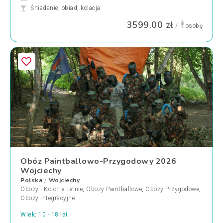
Śniadanie, obiad, kolacja
3599.00 zł
/
osobę
Obóz Paintballowo-Przygodowy 2026
Wojciechy
Polska
Wojciechy
/
Obozy i Kolonie Letnie
,
Obozy Paintballowe
,
Obozy Przygodowe
,
Obozy Integracyjne
Wiek: 10 - 18 lat