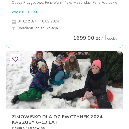
Obozy Przygodowe
,
Ferie Warmińsko-Mazurskie
,
Ferie Podlaskie
Wiek: 6 - 13 lat
04.02.2024 - 10.02.2024
Śniadanie, obiad, kolacja
1699.00 zł
/
osobę
ZIMOWISKO DLA DZIEWCZYNEK 2024
KASZUBY 6-13 LAT
Polska
Drzewina
/