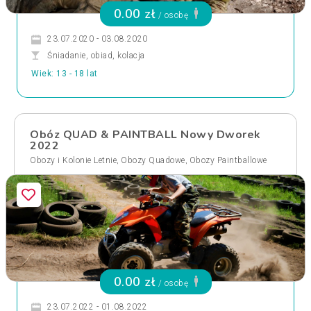
0.00 zł
/ osobę
23.07.2020 - 03.08.2020
Śniadanie, obiad, kolacja
Wiek: 13 - 18 lat
Obóz QUAD & PAINTBALL Nowy Dworek
2022
,
,
Obozy i Kolonie Letnie
Obozy Quadowe
Obozy Paintballowe
0.00 zł
/ osobę
23.07.2022 - 01.08.2022