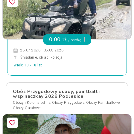
0.00 zł
/ osobę
28.07.2026 - 05.08.2026
Śniadanie, obiad, kolacja
Wiek: 10 - 18 lat
Obóz Przygodowy quady, paintball i
wspinaczkay 2026 Podlesice
,
,
,
Obozy i Kolonie Letnie
Obozy Przygodowe
Obozy Paintballowe
Obozy Quadowe