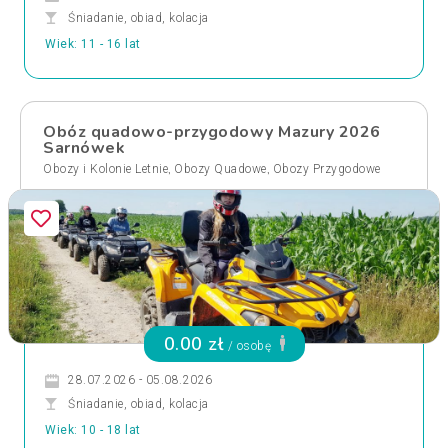
Śniadanie, obiad, kolacja
Wiek: 11 - 16 lat
Obóz quadowo-przygodowy Mazury 2026
Sarnówek
,
,
Obozy i Kolonie Letnie
Obozy Quadowe
Obozy Przygodowe
0.00 zł
/ osobę
28.07.2026 - 05.08.2026
Śniadanie, obiad, kolacja
Wiek: 10 - 18 lat