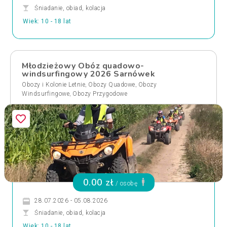
Śniadanie, obiad, kolacja
Wiek: 10 - 18 lat
Młodzieżowy Obóz quadowo-
windsurfingowy 2026 Sarnówek
,
,
Obozy i Kolonie Letnie
Obozy Quadowe
Obozy
,
Windsurfingowe
Obozy Przygodowe
0.00 zł
/ osobę
28.07.2026 - 05.08.2026
Śniadanie, obiad, kolacja
Wiek: 10 - 18 lat