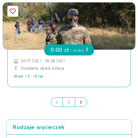
0.00 zł
/ osobę
30.07.2021 - 09.08.2021
Śniadanie, obiad, kolacja
Wiek: 13 - 18 lat
2
1
Rodzaje wycieczek