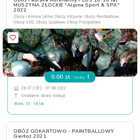
Obóz Fabryka Adrenaliny PLUS 10-18 lat
MUSZYNA ZŁOCKIE "Alpina Sport & SPA"
2022
,
,
,
Obozy i Kolonie Letnie
Obozy Aktywne
Obozy Paintballowe
,
,
Obozy ASG
Obozy Quadowe
Obozy Przygodowe
0.00 zł
/ osobę
28.07.2022 - 07.08.2022
Śniadanie, obiad, kolacja
Wiek: 10 - 18 lat
OBÓZ GOKARTOWO - PAINTBALLOWY
Gierłoż 2021