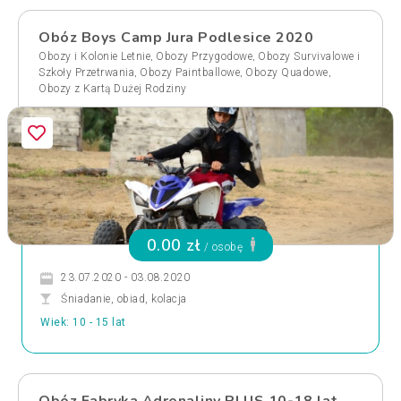
Obóz Boys Camp Jura Podlesice 2020
,
,
Obozy i Kolonie Letnie
Obozy Przygodowe
Obozy Survivalowe i
,
,
,
Szkoły Przetrwania
Obozy Paintballowe
Obozy Quadowe
Obozy z Kartą Dużej Rodziny
0.00 zł
/ osobę
23.07.2020 - 03.08.2020
Śniadanie, obiad, kolacja
Wiek: 10 - 15 lat