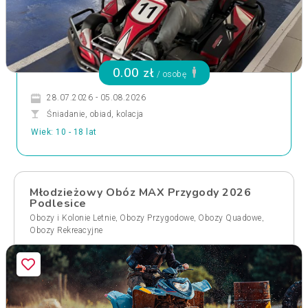
0.00 zł
/ osobę
28.07.2026 - 05.08.2026
Śniadanie, obiad, kolacja
Wiek: 10 - 18 lat
Młodzieżowy Obóz MAX Przygody 2026
Podlesice
,
,
,
Obozy i Kolonie Letnie
Obozy Przygodowe
Obozy Quadowe
Obozy Rekreacyjne