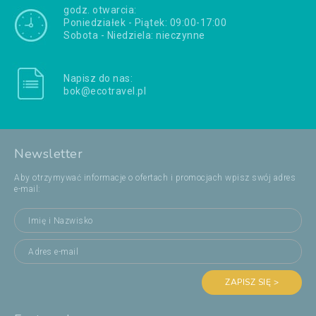
godz. otwarcia:
Poniedziałek - Piątek: 09:00-17:00
Sobota - Niedziela: nieczynne
Napisz do nas:
bok@ecotravel.pl
Newsletter
Aby otrzymywać informacje o ofertach i promocjach wpisz swój adres
e-mail:
ZAPISZ SIĘ >