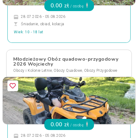
0.00 zł
/ osobę
28.07.2026 - 05.08.2026
Śniadanie, obiad, kolacja
Wiek: 10 - 18 lat
Młodzieżowy Obóz quadowo-przygodowy
2026 Wojciechy
,
,
Obozy i Kolonie Letnie
Obozy Quadowe
Obozy Przygodowe
0.00 zł
/ osobę
28.07.2026 - 05.08.2026