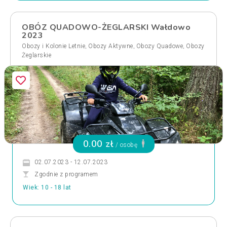
OBÓZ QUADOWO-ŻEGLARSKI Wałdowo
2023
,
,
,
Obozy i Kolonie Letnie
Obozy Aktywne
Obozy Quadowe
Obozy
Żeglarskie
0.00 zł
/ osobę
02.07.2023 - 12.07.2023
Zgodnie z programem
Wiek: 10 - 18 lat