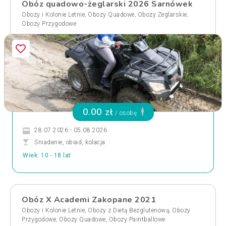
Obóz quadowo-żeglarski 2026 Sarnówek
,
,
,
Obozy i Kolonie Letnie
Obozy Quadowe
Obozy Żeglarskie
Obozy Przygodowe
0.00 zł
/ osobę
28.07.2026 - 05.08.2026
Śniadanie, obiad, kolacja
Wiek: 10 - 18 lat
Obóz X Academi Zakopane 2021
,
,
Obozy i Kolonie Letnie
Obozy z Dietą Bezglutenową
Obozy
,
,
Przygodowe
Obozy Quadowe
Obozy Paintballowe