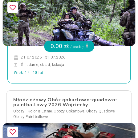
0.00 zł
/ osobę
21.07.2026 - 31.07.2026
Śniadanie, obiad, kolacja
Wiek: 14 - 18 lat
Młodzieżowy Obóz gokartowo-quadowo-
paintballowy 2026 Wojciechy
,
,
,
Obozy i Kolonie Letnie
Obozy Gokartowe
Obozy Quadowe
Obozy Paintballowe