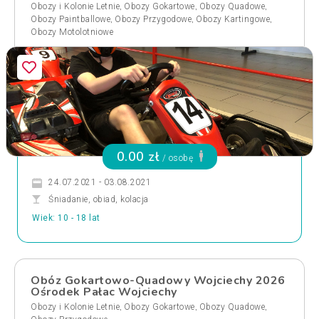
,
,
,
Obozy i Kolonie Letnie
Obozy Gokartowe
Obozy Quadowe
,
,
,
Obozy Paintballowe
Obozy Przygodowe
Obozy Kartingowe
Obozy Motolotniowe
0.00 zł
/ osobę
24.07.2021 - 03.08.2021
Śniadanie, obiad, kolacja
Wiek: 10 - 18 lat
Obóz Gokartowo-Quadowy Wojciechy 2026
Ośrodek Pałac Wojciechy
,
,
,
Obozy i Kolonie Letnie
Obozy Gokartowe
Obozy Quadowe