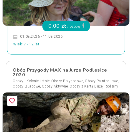
0.00 zł
/ osobę
01.08.2026 - 11.08.2026
Wiek: 7 - 12 lat
Obóz Przygody MAX na Jurze Podlesice
2020
,
,
,
Obozy i Kolonie Letnie
Obozy Przygodowe
Obozy Paintballowe
,
,
Obozy Quadowe
Obozy Aktywne
Obozy z Kartą Dużej Rodziny