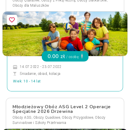
,
,
,
Obozy Quadowe
Obozy z Piłką Nożną
Obozy Siatkarskie
Obozy dla Maluszków
0.00 zł
/ osobę
14.07.2022 - 23.07.2022
Śniadanie, obiad, kolacja
Wiek: 10 - 14 lat
Młodzieżowy Obóz ASG Level 2 Operacje
Specjalne 2026 Drzewina
,
,
,
Obozy ASG
Obozy Quadowe
Obozy Przygodowe
Obozy
Survivalowe i Szkoły Przetrwania