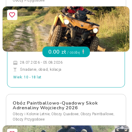
Obozy Przygodowe
0.00 zł
/ osobę
28.07.2026 - 05.08.2026
Śniadanie, obiad, kolacja
Wiek: 10 - 18 lat
Obóz Paintballowo-Quadowy Skok
Adrenaliny Wojciechy 2026
,
,
,
Obozy i Kolonie Letnie
Obozy Quadowe
Obozy Paintballowe
Obozy Przygodowe