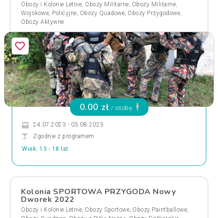
,
,
Obozy i Kolonie Letnie
Obozy Militarne
Obozy Militarne,
,
,
,
Wojskowe, Policyjne
Obozy Quadowe
Obozy Przygodowe
Obozy Aktywne
0.00 zł
/ osobę
24.07.2023 - 03.08.2023
Zgodnie z programem
Wiek: 13 - 18 lat
Kolonia SPORTOWA PRZYGODA Nowy
Dworek 2022
,
,
,
Obozy i Kolonie Letnie
Obozy Sportowe
Obozy Paintballowe