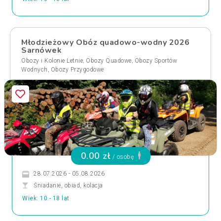
Młodzieżowy Obóz quadowo-wodny 2026
Sarnówek
,
,
Obozy i Kolonie Letnie
Obozy Quadowe
Obozy Sportów
,
Wodnych
Obozy Przygodowe
0.00 zł
/ osobę
28.07.2026 - 05.08.2026
Śniadanie, obiad, kolacja
Wiek: 10 - 18 lat