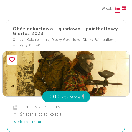
Widok
Obóz gokartowo – quadowo – paintballowy
Gierłoż 2023
,
,
,
Obozy i Kolonie Letnie
Obozy Gokartowe
Obozy Paintballowe
Obozy Quadowe
0.00 zł
/ osobę
13.07.2023 - 23.07.2023
Śniadanie, obiad, kolacja
Wiek: 10 - 18 lat