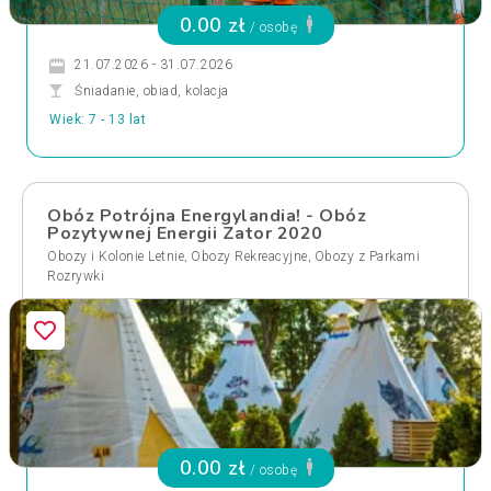
0.00 zł
/ osobę
21.07.2026 - 31.07.2026
Śniadanie, obiad, kolacja
Wiek: 7 - 13 lat
Obóz Potrójna Energylandia! - Obóz
Pozytywnej Energii Zator 2020
,
,
Obozy i Kolonie Letnie
Obozy Rekreacyjne
Obozy z Parkami
Rozrywki
0.00 zł
/ osobę