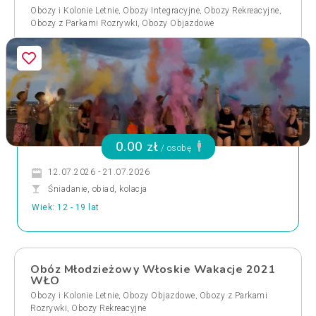
,
,
,
Obozy i Kolonie Letnie
Obozy Integracyjne
Obozy Rekreacyjne
,
Obozy z Parkami Rozrywki
Obozy Objazdowe
0.00 zł
/ osobę
12.07.2026 - 21.07.2026
Śniadanie, obiad, kolacja
Wiek: 12 - 19 lat
Obóz Młodzieżowy Włoskie Wakacje 2021
WŁO
,
,
Obozy i Kolonie Letnie
Obozy Objazdowe
Obozy z Parkami
,
Rozrywki
Obozy Rekreacyjne