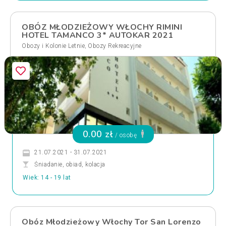
OBÓZ MŁODZIEŻOWY WŁOCHY RIMINI
HOTEL TAMANCO 3* AUTOKAR 2021
,
Obozy i Kolonie Letnie
Obozy Rekreacyjne
0.00 zł
/ osobę
21.07.2021 - 31.07.2021
Śniadanie, obiad, kolacja
Wiek: 14 - 19 lat
Obóz Młodzieżowy Włochy Tor San Lorenzo