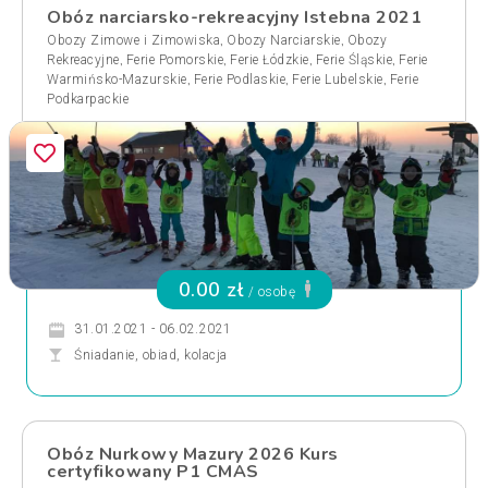
Obóz narciarsko-rekreacyjny Istebna 2021
,
,
Obozy Zimowe i Zimowiska
Obozy Narciarskie
Obozy
,
,
,
,
Rekreacyjne
Ferie Pomorskie
Ferie Łódzkie
Ferie Śląskie
Ferie
,
,
,
Warmińsko-Mazurskie
Ferie Podlaskie
Ferie Lubelskie
Ferie
Podkarpackie
0.00 zł
/ osobę
31.01.2021 - 06.02.2021
Śniadanie, obiad, kolacja
Obóz Nurkowy Mazury 2026 Kurs
certyfikowany P1 CMAS