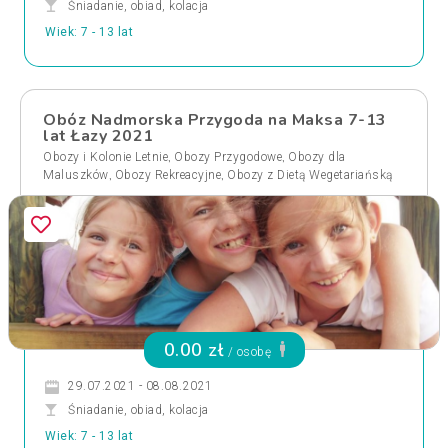
Śniadanie, obiad, kolacja
Wiek: 7 - 13 lat
Obóz Nadmorska Przygoda na Maksa 7-13
lat Łazy 2021
,
,
Obozy i Kolonie Letnie
Obozy Przygodowe
Obozy dla
,
,
Maluszków
Obozy Rekreacyjne
Obozy z Dietą Wegetariańską
0.00 zł
/ osobę
29.07.2021 - 08.08.2021
Śniadanie, obiad, kolacja
Wiek: 7 - 13 lat