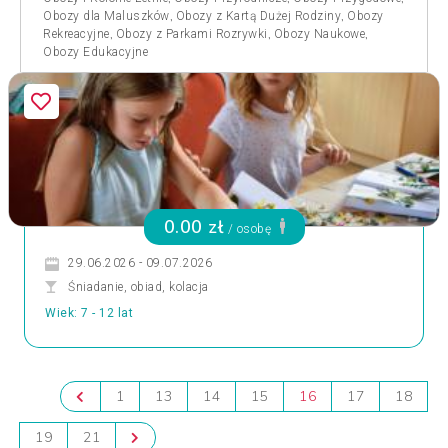
,
,
Obozy dla Maluszków
Obozy z Kartą Dużej Rodziny
Obozy
,
,
,
Rekreacyjne
Obozy z Parkami Rozrywki
Obozy Naukowe
Obozy Edukacyjne
0.00 zł
/ osobę
29.06.2026 - 09.07.2026
Śniadanie, obiad, kolacja
Wiek: 7 - 12 lat
1
13
14
15
16
17
18
19
21