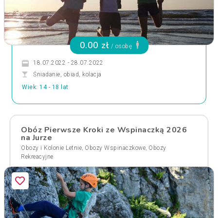
0.00 zł
/ osobę
18.07.2022 - 28.07.2022
Śniadanie, obiad, kolacja
Wiek: 14 - 18 lat
Obóz Pierwsze Kroki ze Wspinaczką 2026
na Jurze
,
,
Obozy i Kolonie Letnie
Obozy Wspinaczkowe
Obozy
Rekreacyjne