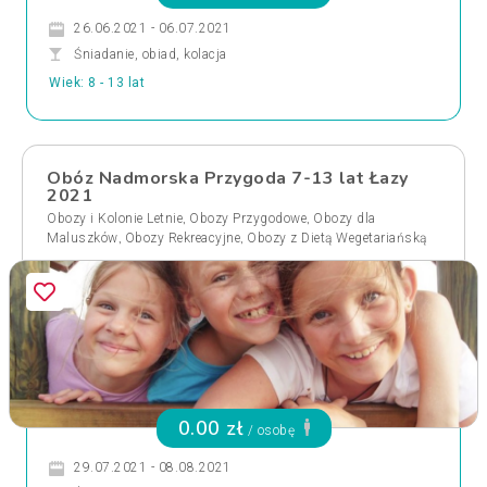
26.06.2021 - 06.07.2021
Śniadanie, obiad, kolacja
Wiek: 8 - 13 lat
Obóz Nadmorska Przygoda 7-13 lat Łazy
2021
,
,
Obozy i Kolonie Letnie
Obozy Przygodowe
Obozy dla
,
,
Maluszków
Obozy Rekreacyjne
Obozy z Dietą Wegetariańską
0.00 zł
/ osobę
29.07.2021 - 08.08.2021