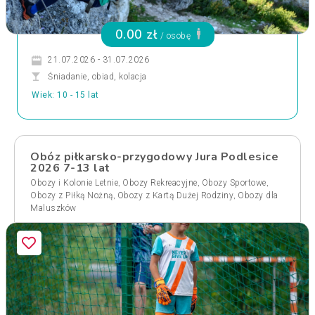
0.00 zł
/ osobę
21.07.2026 - 31.07.2026
Śniadanie, obiad, kolacja
Wiek: 10 - 15 lat
Obóz piłkarsko-przygodowy Jura Podlesice
2026 7-13 lat
,
,
,
Obozy i Kolonie Letnie
Obozy Rekreacyjne
Obozy Sportowe
,
,
Obozy z Piłką Nożną
Obozy z Kartą Dużej Rodziny
Obozy dla
Maluszków