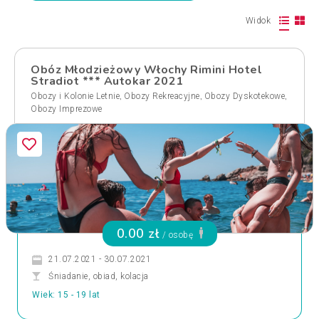
Widok
Obóz Młodzieżowy Włochy Rimini Hotel
Stradiot *** Autokar 2021
,
,
,
Obozy i Kolonie Letnie
Obozy Rekreacyjne
Obozy Dyskotekowe
Obozy Imprezowe
0.00 zł
/ osobę
21.07.2021 - 30.07.2021
Śniadanie, obiad, kolacja
Wiek: 15 - 19 lat