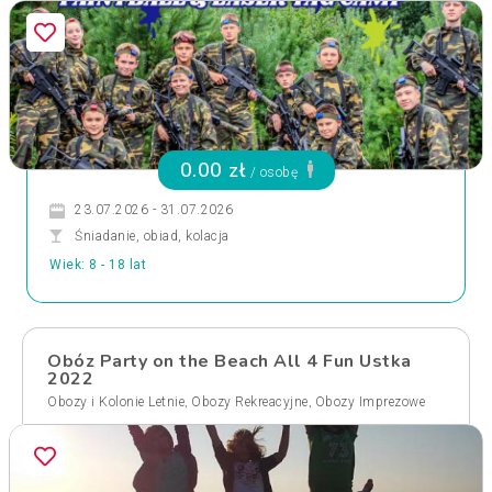
0.00 zł
/ osobę
23.07.2026 - 31.07.2026
Śniadanie, obiad, kolacja
Wiek: 8 - 18 lat
Obóz Party on the Beach All 4 Fun Ustka
2022
,
,
Obozy i Kolonie Letnie
Obozy Rekreacyjne
Obozy Imprezowe