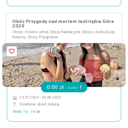
Obóz Przygody nad morzem Jastrzębia Góra
2020
,
,
Obozy i Kolonie Letnie
Obozy Rekreacyjne
Obozy z Kartą Dużej
,
Rodziny
Obozy Przygodowe
0.00 zł
/ osobę
23.07.2020 - 03.08.2020
Śniadanie, obiad, kolacja
Wiek: 10 - 15 lat