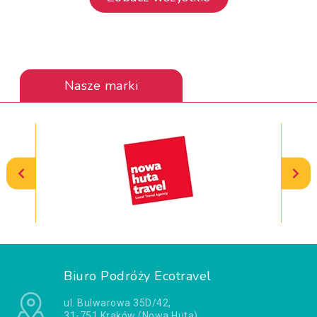
Nasze marki
Biuro Podróży Ecotravel
ul. Bulwarowa 35D/42,
31-751 Kraków (Nowa Huta)