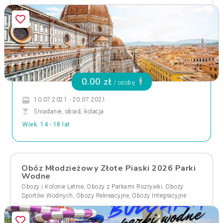
0.00 zł
/ osobę
10.07.2021 - 20.07.2021
Śniadanie, obiad, kolacja
Wiek: 14 - 18 lat
Obóz Młodzieżowy Złote Piaski 2026 Parki
Wodne
,
,
Obozy i Kolonie Letnie
Obozy z Parkami Rozrywki
Obozy
,
,
Sportów Wodnych
Obozy Rekreacyjne
Obozy Integracyjne