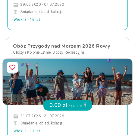
29.06.2020 - 07.07.2020
Śniadanie, obiad, kolacja
Wiek: 8 - 16 lat
Obóz Przygody nad Morzem 2026 Rowy
,
Obozy i Kolonie Letnie
Obozy Rekreacyjne
0.00 zł
/ osobę
21.07.2026 - 31.07.2026
Śniadanie, obiad, kolacja
Wiek: 9 - 13 lat