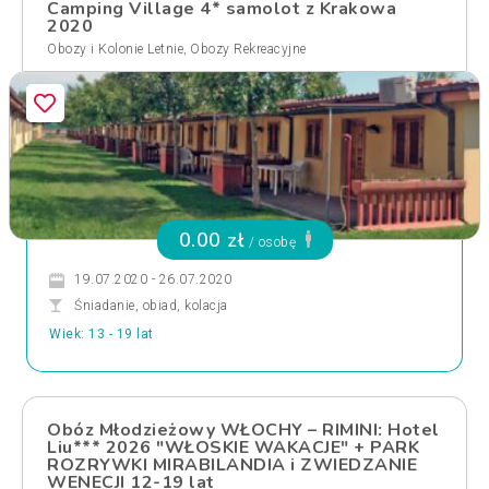
Camping Village 4* samolot z Krakowa
2020
,
Obozy i Kolonie Letnie
Obozy Rekreacyjne
0.00 zł
/ osobę
19.07.2020 - 26.07.2020
Śniadanie, obiad, kolacja
Wiek: 13 - 19 lat
Obóz Młodzieżowy WŁOCHY – RIMINI: Hotel
Liu*** 2026 "WŁOSKIE WAKACJE" + PARK
ROZRYWKI MIRABILANDIA i ZWIEDZANIE
WENECJI 12-19 lat