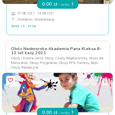
0.00 zł
/ osobę
07.08.2021 - 14.08.2021
Śniadanie i obiadokolacja
Wiek: 15 - 19 lat
Obóz Nadmorska Akademia Pana Kleksa 8-
12 lat Łazy 2021
,
,
Obozy i Kolonie Letnie
Obozy z Dietą Wegetariańską
Obozy dla
,
,
,
Maluszków
Obozy Przygodowe
Obozy RPG, Fantasy, Bajki
Obozy Rekreacyjne
0.00 zł
/ osobę