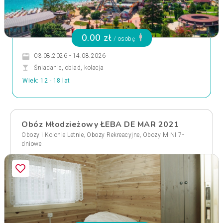
0.00 zł
/ osobę
03.08.2026 - 14.08.2026
Śniadanie, obiad, kolacja
Wiek: 12 - 18 lat
Obóz Młodzieżowy ŁEBA DE MAR 2021
,
,
Obozy i Kolonie Letnie
Obozy Rekreacyjne
Obozy MINI 7-
dniowe