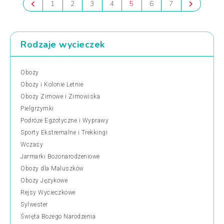
1
2
3
4
5
6
7
Rodzaje wycieczek
Obozy
Obozy i Kolonie Letnie
Obozy Zimowe i Zimowiska
Pielgrzymki
Podróże Egzotyczne i Wyprawy
Sporty Ekstremalne i Trekkingi
Wczasy
Jarmarki Bożonarodzeniowe
Obozy dla Maluszków
Obozy Językowe
Rejsy Wycieczkowe
Sylwester
Święta Bożego Narodzenia