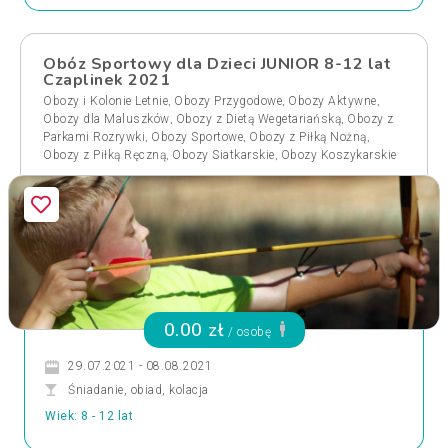
Obóz Sportowy dla Dzieci JUNIOR 8-12 lat
Czaplinek 2021
,
,
,
Obozy i Kolonie Letnie
Obozy Przygodowe
Obozy Aktywne
,
,
Obozy dla Maluszków
Obozy z Dietą Wegetariańską
Obozy z
,
,
,
Parkami Rozrywki
Obozy Sportowe
Obozy z Piłką Nożną
,
,
Obozy z Piłką Ręczną
Obozy Siatkarskie
Obozy Koszykarskie
0.00 zł
/ osobę
29.07.2021 - 08.08.2021
Śniadanie, obiad, kolacja
Wiek: 8 - 12 lat