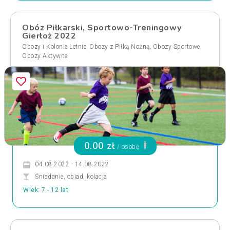
Obóz Piłkarski, Sportowo-Treningowy
Gierłoż 2022
,
,
,
Obozy i Kolonie Letnie
Obozy z Piłką Nożną
Obozy Sportowe
Obozy Aktywne
0.00 zł
/ osobę
04.08.2022 - 14.08.2022
Śniadanie, obiad, kolacja
Wiek: 7 - 12 lat