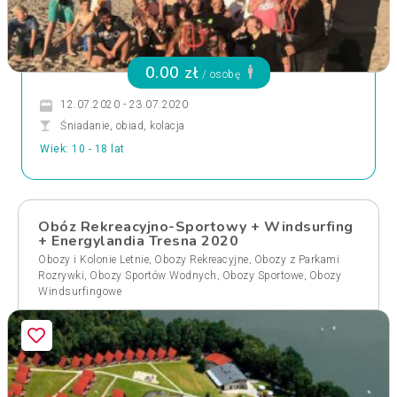
0.00 zł
/ osobę
12.07.2020 - 23.07.2020
Śniadanie, obiad, kolacja
Wiek: 10 - 18 lat
Obóz Rekreacyjno-Sportowy + Windsurfing
+ Energylandia Tresna 2020
,
,
Obozy i Kolonie Letnie
Obozy Rekreacyjne
Obozy z Parkami
,
,
,
Rozrywki
Obozy Sportów Wodnych
Obozy Sportowe
Obozy
Windsurfingowe