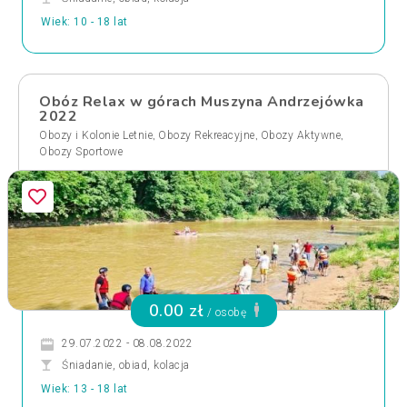
Wiek: 10 - 18 lat
Obóz Relax w górach Muszyna Andrzejówka
2022
,
,
,
Obozy i Kolonie Letnie
Obozy Rekreacyjne
Obozy Aktywne
Obozy Sportowe
0.00 zł
/ osobę
29.07.2022 - 08.08.2022
Śniadanie, obiad, kolacja
Wiek: 13 - 18 lat