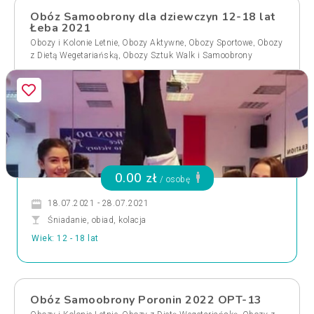
Obóz Samoobrony dla dziewczyn 12-18 lat
Łeba 2021
,
,
,
Obozy i Kolonie Letnie
Obozy Aktywne
Obozy Sportowe
Obozy
,
z Dietą Wegetariańską
Obozy Sztuk Walk i Samoobrony
0.00 zł
/ osobę
18.07.2021 - 28.07.2021
Śniadanie, obiad, kolacja
Wiek: 12 - 18 lat
Obóz Samoobrony Poronin 2022 OPT-13