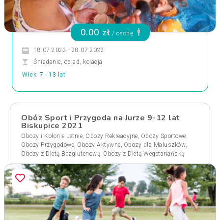
0.00 zł
/ osobę
18.07.2022 - 28.07.2022
Śniadanie, obiad, kolacja
Wiek: 7 - 13 lat
Obóz Sport i Przygoda na Jurze 9-12 lat
Biskupice 2021
,
,
,
Obozy i Kolonie Letnie
Obozy Rekreacyjne
Obozy Sportowe
,
,
,
Obozy Przygodowe
Obozy Aktywne
Obozy dla Maluszków
,
Obozy z Dietą Bezglutenową
Obozy z Dietą Wegetariańską