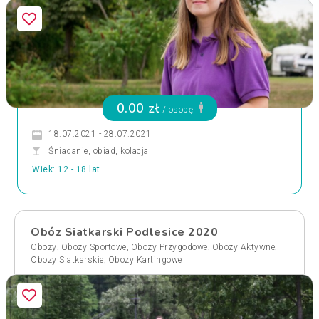
0.00 zł
/ osobę
18.07.2021 - 28.07.2021
Śniadanie, obiad, kolacja
Wiek: 12 - 18 lat
Obóz Siatkarski Podlesice 2020
,
,
,
,
Obozy
Obozy Sportowe
Obozy Przygodowe
Obozy Aktywne
,
Obozy Siatkarskie
Obozy Kartingowe