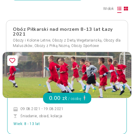
Widok
Obóz Piłkarski nad morzem 8-13 lat Łazy
2021
,
,
Obozy i Kolonie Letnie
Obozy z Dietą Wegetariańską
Obozy dla
,
,
Maluszków
Obozy z Piłką Nożną
Obozy Sportowe
0.00 zł
/ osobę
09.08.2021 - 19.08.2021
Śniadanie, obiad, kolacja
Wiek: 8 - 13 lat