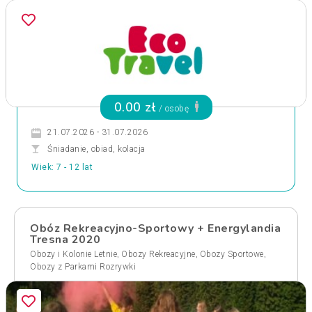
0.00 zł
/ osobę
21.07.2026 - 31.07.2026
Śniadanie, obiad, kolacja
Wiek: 7 - 12 lat
Obóz Rekreacyjno-Sportowy + Energylandia
Tresna 2020
,
,
,
Obozy i Kolonie Letnie
Obozy Rekreacyjne
Obozy Sportowe
Obozy z Parkami Rozrywki