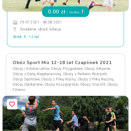
0.00 zł
/ osobę
29.07.2021 - 08.08.2021
Śniadanie, obiad, kolacja
Wiek: 9 - 12 lat
Obóz Sport Mix 12-18 lat Czaplinek 2021
,
,
,
Obozy i Kolonie Letnie
Obozy Przygodowe
Obozy Aktywne
,
,
Obozy z Dietą Wegetariańską
Obozy z Parkami Rozrywki
,
,
,
Obozy Sportowe
Obozy z Piłką Nożną
Obozy z Piłką Ręczną
,
,
,
Obozy Siatkarskie
Obozy Koszykarskie
Obozy Crossfit
Obozy
Fitness