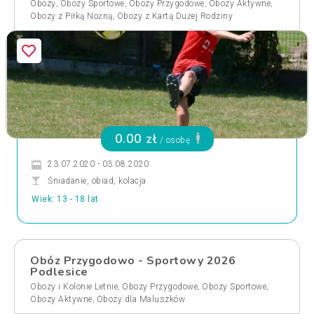
,
,
,
,
Obozy
Obozy Sportowe
Obozy Przygodowe
Obozy Aktywne
,
Obozy z Piłką Nożną
Obozy z Kartą Dużej Rodziny
0.00 zł
/ osobę
23.07.2020 - 03.08.2020
Śniadanie, obiad, kolacja
Wiek: 13 - 18 lat
Obóz Przygodowo - Sportowy 2026
Podlesice
,
,
,
Obozy i Kolonie Letnie
Obozy Przygodowe
Obozy Sportowe
,
Obozy Aktywne
Obozy dla Maluszków