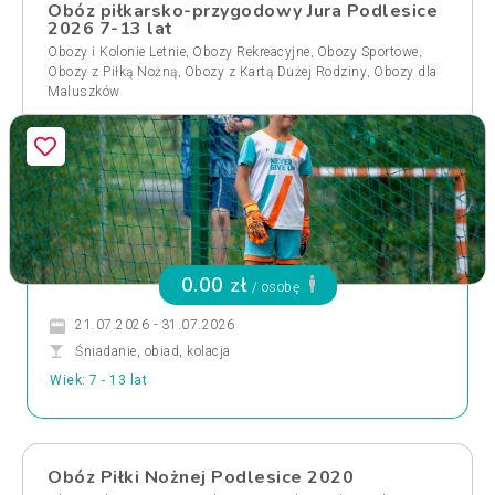
Obóz piłkarsko-przygodowy Jura Podlesice
2026 7-13 lat
,
,
,
Obozy i Kolonie Letnie
Obozy Rekreacyjne
Obozy Sportowe
,
,
Obozy z Piłką Nożną
Obozy z Kartą Dużej Rodziny
Obozy dla
Maluszków
0.00 zł
/ osobę
21.07.2026 - 31.07.2026
Śniadanie, obiad, kolacja
Wiek: 7 - 13 lat
Obóz Piłki Nożnej Podlesice 2020