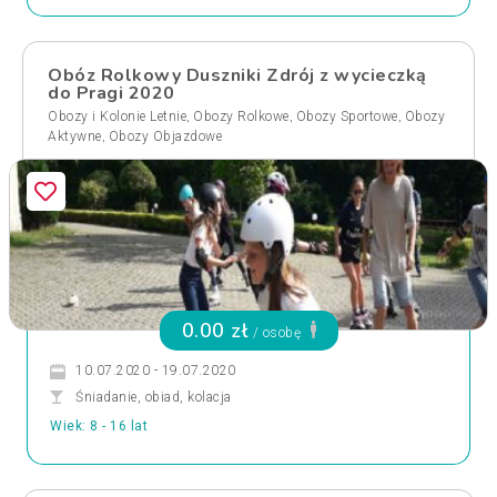
Obóz Rolkowy Duszniki Zdrój z wycieczką
do Pragi 2020
,
,
,
Obozy i Kolonie Letnie
Obozy Rolkowe
Obozy Sportowe
Obozy
,
Aktywne
Obozy Objazdowe
0.00 zł
/ osobę
10.07.2020 - 19.07.2020
Śniadanie, obiad, kolacja
Wiek: 8 - 16 lat