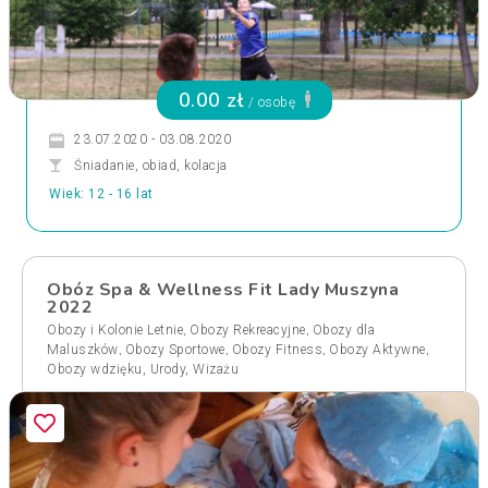
0.00 zł
/ osobę
23.07.2020 - 03.08.2020
Śniadanie, obiad, kolacja
Wiek: 12 - 16 lat
Obóz Spa & Wellness Fit Lady Muszyna
2022
,
,
Obozy i Kolonie Letnie
Obozy Rekreacyjne
Obozy dla
,
,
,
,
Maluszków
Obozy Sportowe
Obozy Fitness
Obozy Aktywne
Obozy wdzięku, Urody, Wizażu