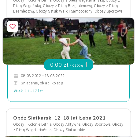
,
,
Obozy i Kolonie Letnie
Obozy z Dietą Wegetariańską
Obozy z
,
,
Dietą Wegańską
Obozy z Dietą Bezglutenową
Obozy z Dietą
,
,
Bezmleczną
Obozy Sztuk Walk i Samoobrony
Obozy Sportowe
0.00 zł
/ osobę
08.08.2022 - 18.08.2022
Śniadanie, obiad, kolacja
Wiek: 11 - 17 lat
Obóz Siatkarski 12-18 lat Łeba 2021
,
,
,
Obozy i Kolonie Letnie
Obozy Aktywne
Obozy Sportowe
Obozy
,
z Dietą Wegetariańską
Obozy Siatkarskie