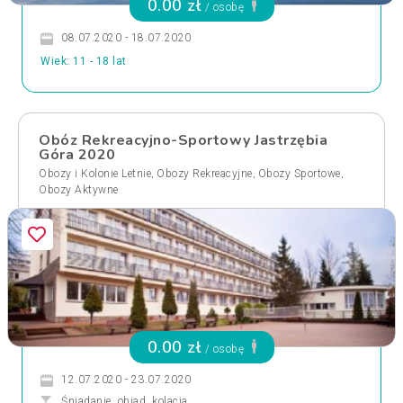
0.00 zł
/ osobę
08.07.2020 - 18.07.2020
Wiek: 11 - 18 lat
Obóz Rekreacyjno-Sportowy Jastrzębia
Góra 2020
,
,
,
Obozy i Kolonie Letnie
Obozy Rekreacyjne
Obozy Sportowe
Obozy Aktywne
0.00 zł
/ osobę
12.07.2020 - 23.07.2020
Śniadanie, obiad, kolacja